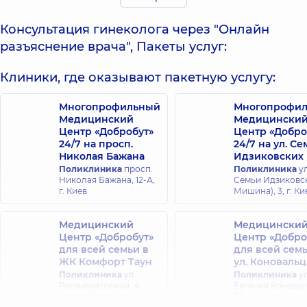
Гощенко
Консультация гинеколога через "Онлайн
Екатерина
Даниленко
разъяснение врача", Пакеты услуг:
Анатольевна
Людмила
Акушер-
Ивановна
гинеколог; Врач
Клиники, где оказывают пакетную услугу:
Акушер-гинеколог,
ультразвуковой
20 лет опыта
диагностики,
17 лет
Многопрофильный
Многопрофи
опыта
Медицинский
Медицински
Центр «Добробут»
Центр «Добро
Дымарская
Жабицкая
24/7 на просп.
24/7 на ул. С
Александра
Лариса
Николая Бажана
Идзиковских
Зиновьевна
Анатольевна
Поликлиника
просп.
Поликлиника
ул
Акушер-
Акушер-
Николая Бажана, 12-А,
Семьи Идзиковск
гинеколог; Врач
гинеколог; Врач
г. Киев
Мишина), 3, г. Ки
ультразвуковой
ультразвуковой
диагностики,
13 лет
диагностики,
26
опыта
лет опыта
Медицинский
Медицински
Центр «Добробут»
Центр «Добро
для всей семьи в
для всей сем
Журавлева
Климанская
ЖК Комфорт Таун
ул. Коновальц
Елена
Наталья
Поликлиника
ул.
Поликлиника
ул
Николаевна
Александровна
Регенераторная, 4
Евгения Конова
Акушер-
Акушер-
корпус 8, г. Киев
34-А, г. Киев
гинеколог; Врач
гинеколог; Врач