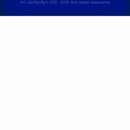
детского и
МС «Добробут» 2012 - 2026. Все права защищены
диагностики;
подросткового
Репродуктолог,
6
возраста,
6 лет
лет опыта
опыта
Пасынкова
Горбань Ирина
Олеся
Игоревна
Анатольевна
Акушер-
Акушер-
гинеколог; Врач
гинеколог; Врач
ультразвуковой
ультразвуковой
диагностики,
9 лет
диагностики,
13 лет
опыта
опыта
Конецул
Цыганюк Ольга
Александра
Петровна
Ростиславовна
Акушер-
Акушер-
гинеколог; Врач
гинеколог; Врач
ультразвуковой
ультразвуковой
диагностики;
диагностики;
Репродуктолог,
16
Репродуктолог,
5
лет опыта
лет опыта