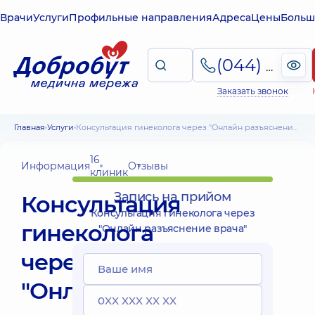
Врачи
Услуги
Профильные направления
Адреса
Цены
Больш
(044) 495-2-888
Заказать звонок
Главная
Услуги
Консультация гинеколога через "Онлайн разъяснение врача"
16
Информация
Отзывы
клиник
Запись на прийом
Консультация
Консультация гинеколога через
гинеколога
"Онлайн разъяснение врача"
через
"Онлайн