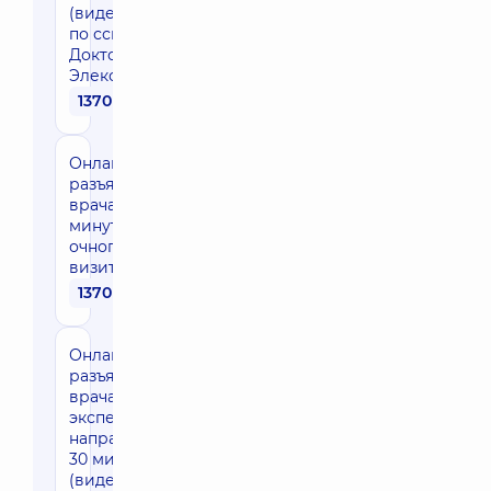
(видеосвязь
по ссылке в
Доктор
Элекс)
1370 грн
Онлайн-
разъяснение
врача до 30
минут после
очного
визита
1370 грн
Онлайн-
разъяснение
врача
эксперта
направления
30 мин
(видео-