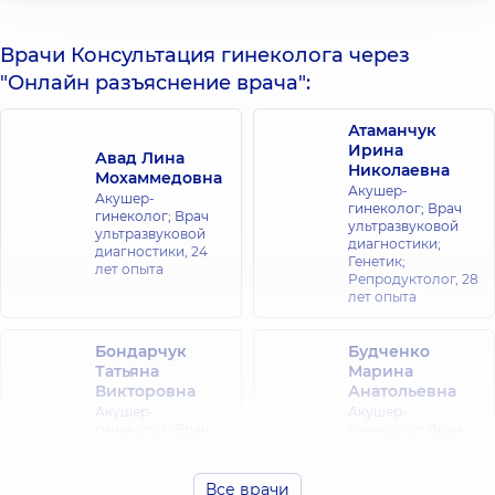
Врачи Консультация гинеколога через
"Онлайн разъяснение врача":
Атаманчук
Ирина
Авад Лина
Николаевна
Мохаммедовна
Акушер-
Акушер-
гинеколог; Врач
гинеколог; Врач
ультразвуковой
ультразвуковой
диагностики;
диагностики,
24
Генетик;
лет опыта
Репродуктолог,
28
лет опыта
Бондарчук
Будченко
Татьяна
Марина
Викторовна
Анатольевна
Акушер-
Акушер-
гинеколог; Врач
гинеколог; Врач
ультразвуковой
ультразвуковой
диагностики,
15 лет
диагностики,
15 лет
опыта
опыта
Все врачи