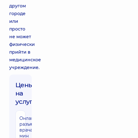
другом
городе
или
просто
не может
физически
прийти в
медицинское
учреждение.
Цены
на
услуги:
Онлайн-
разъяснение
врача 30
мин