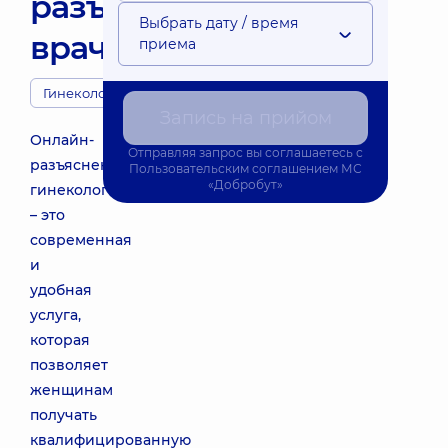
разъяснение
Выбрать дату / время
врача"
приема
Гинекология
Запись на прийом
Онлайн-
Отправляя запрос вы соглашаетесь с
разъяснение
Пользовательским соглашением
МС
«Добробут»
гинеколога
– это
современная
и
удобная
услуга,
которая
позволяет
женщинам
получать
квалифицированную