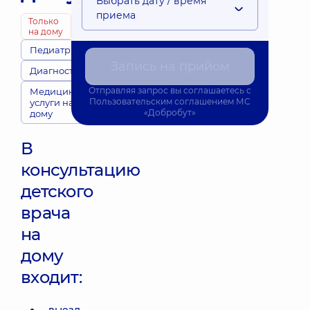
Выбрать дату / время
приема
Только
на дому
Педиатры
Запись на прийом
Диагносты
Отправляя запрос вы соглашаетесь с
Медицинские
Пользовательским соглашением
МС
услуги на
«Добробут»
дому
В
консультацию
детского
врача
на
дому
входит: