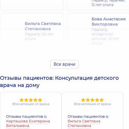
Педиатр; Терапевт,
12 лет опыта
Бова Анастасия
Бильга Светлана
Викторовна
Степановна
Педиатр;
Педиатр,
34 лет
Аллерголог
опыта
детский,
26 лет
опыта
Божок Ольга
Витюк Алина
Анатольевна
Всеволодовна
Все врачи
Педиатр; Врач
Педиатр; Врач
общей практики -
общей практики -
Отзывы пациентов: Консультация детского
семейный врач;
семейный врач;
Терапевт,
12 лет
Терапевт,
50 лет
врача на дому
опыта
опыта
Головня
Впечатление от врача
Впечатление от врача
Гусакова Юлия
Наталия
Александровна
Ивановна
Педиатр; Невролог
Отзывы пациентов о:
Отзывы пациентов о:
Педиатр;
детский,
18 лет
Карташова Екатерина
Бильга Светлана
Эндокринолог
опыта
Витальевна
Степановна
детский,
14 лет