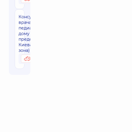
Консультация
врача-
педиатра на
дому за
пределами г.
Киева (30 км
зона)
4020 грн
Возможно на дому