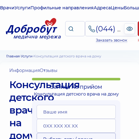
Врачи
Услуги
Профильные направления
Адреса
Цены
Больш
(044) 495-2-888
Заказать звонок
Главная
Услуги
Консультация детского врача на дому
Информация
Отзывы
Консультация
Запись на прийом
детского
Консультация детского врача на дому
врача
на
дому