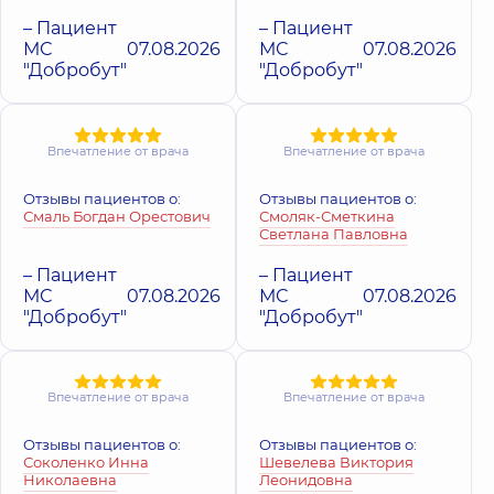
опыта
– Пациент
– Пациент
МС
07.08.2026
МС
07.08.2026
Десятник Денис
"Добробут"
"Добробут"
Дужа Юлия
Григорьевич
Анатольевна
Педиатр;
Гастроэнтеролог
Педиатр,
20 лет
детский,
29 лет
опыта
Впечатление от врача
Впечатление от врача
опыта
Отзывы пациентов о:
Отзывы пациентов о:
Зелинская
Смаль Богдан Орестович
Смоляк-Сметкина
Емельянова
Анна
Светлана Павловна
Наталья
Александровна
Игоревна
Педиатр;
– Пациент
– Пациент
Педиатр,
21 лет
Гастроэнтеролог
МС
07.08.2026
МС
07.08.2026
опыта
детский,
6 лет
"Добробут"
"Добробут"
опыта
Зинчук Алена
Васильевна
Впечатление от врача
Впечатление от врача
Зубарева Елена
Педиатр; Врач
Олеговна
общей практики -
Отзывы пациентов о:
Отзывы пациентов о:
семейный врач;
Педиатр,
20 лет
Соколенко Инна
Шевелева Виктория
Гематолог-онколог
опыта
Николаевна
Леонидовна
детский; Терапевт,