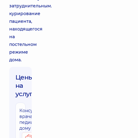
затруднительным.
курирование
пациента,
находящегося
на
постельном
режиме
дома.
Цены
на
услуги:
Консультация
врача-
педиатра на
дому г. Киев
3170 грн
Возможно на дому