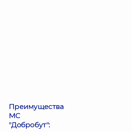
Преимущества
МC
"Добробут":