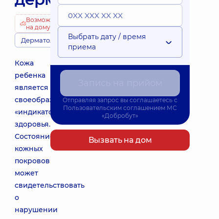
Возможно
на дому
Выбрать дату / время
Дерматологи
приема
Кожа
ребенка
Запись на прийом
является
своеобразным
Отправляя запрос вы соглашаетесь с
Пользовательским соглашением
МС
«индикатором»
«Добробут»
здоровья.
Состояние
Вызвать на дом
кожных
покровов
может
свидетельствовать
о
нарушении