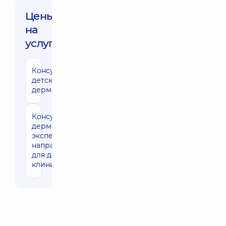
Цены
на
услуги:
Консультация
1740 грн
детского
дерматолога
Консультация
2330 грн
дерматолога
эксперта
направления
для детей в
клинике