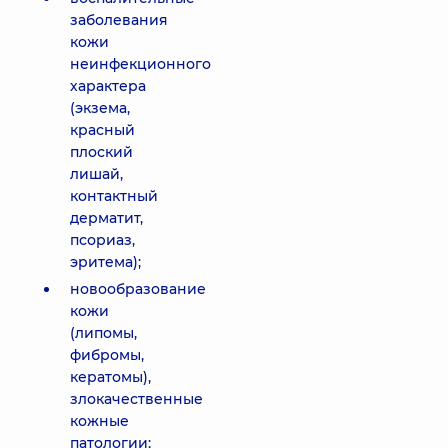
заболевания
кожи
неинфекционного
характера
(экзема,
красный
плоский
лишай,
контактный
дерматит,
псориаз,
эритема);
новообразование
кожи
(липомы,
фибромы,
кератомы),
злокачественные
кожные
патологии;