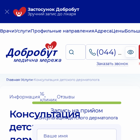
Застосунок Добробут
Зручний запис до лікаря
Врачи
Услуги
Профильные направления
Адреса
Цены
Больш
(044) 495-2-888
Заказать звонок
Главная
Услуги
Консультация детского дерматолога
16
Информация
Отзывы
клиник
Запись на прийом
Консультация
Консультация детского дерматолога
детского
дерматолога