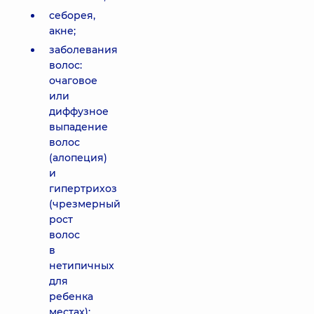
себорея,
акне;
заболевания
волос:
очаговое
или
диффузное
выпадение
волос
(алопеция)
и
гипертрихоз
(чрезмерный
рост
волос
в
нетипичных
для
ребенка
местах);