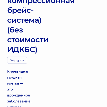
компрессионная
брейс-
система)
(без
стоимости
ИДКБС)
Хирурги
Килевидная
грудная
клетка —
это
врожденное
заболевание,