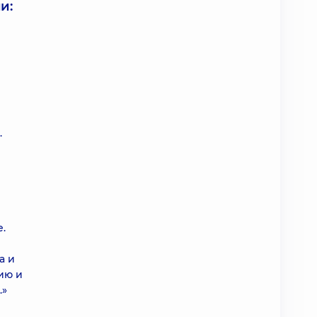
и:
.
.
а и
ию и
.»