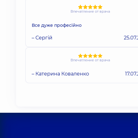
Впечатление от врача
Все дуже професійно
– Сергій
25.07
Впечатление от врача
– Катерина Коваленко
17.07