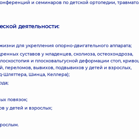
нференций и семинаров по детской ортопедии, травмат
еской деятельности:
жизни для укрепления опорно-двигательного аппарата;
ренных суставов у младенцев, сколиоза, остеохондроза,
плоскостопия и плосковальгусной деформации стоп, криво
, переломов, вывихов, подвывихов у детей и взрослых,
д-Шляттера, Шинца, Келлера);
ода;
ых повязок;
в у детей и взрослых;
рослым.