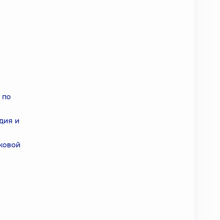
 по
дия и
ковой