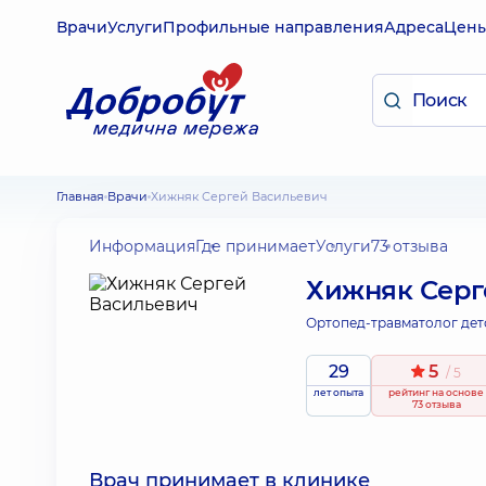
Врачи
Услуги
Профильные направления
Адреса
Цен
Главная
Врачи
Хижняк Сергей Васильевич
Информация
Где принимает
Услуги
73 отзыва
Хижняк Серг
Ортопед-травматолог дет
29
5
/ 5
лет опыта
рейтинг
на основе
73 отзыва
Врач принимает в клинике