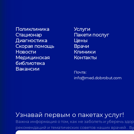
Поликлиника
Услуги
Стационар
Пакети послуг
Диагностика
Цены
Скорая помощь
Врачи
Новости
Клиники
Медицинская
Контакты
библиотека
Вакансии
Почта:
info@med.dobrobut.com
Узнавай первым о пакетах услуг!
Важна информация о том, как не заболеть и уберечь здо
рекомендаций и тематических советов наших врачей… Бу