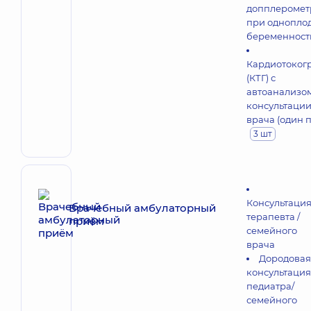
допплеромет
при однопло
беременност
Кардиотоког
(КТГ) с
автоанализом
консультаци
врача (один 
3 шт
Консультаци
Врачебный амбулаторный
терапевта /
приём
семейного
врача
Дородовая
консультация
педиатра/
семейного