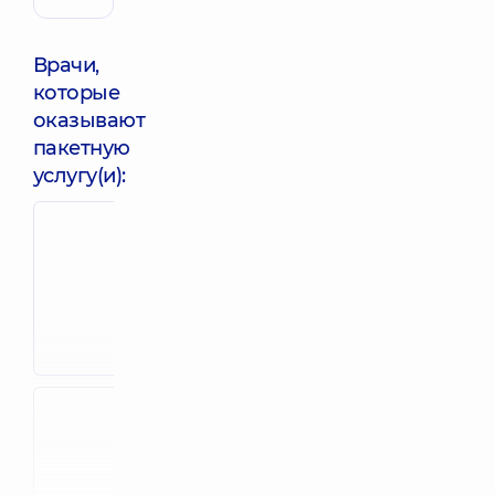
Врачи,
которые
оказывают
пакетную
услугу(и):
Штопенко
Авад Лина
Елена
Мохаммедов
Андреевна
Акушер-
Акушер-
гинеколог; Врач
гинеколог; Врач
ультразвуковой
ультразвуковой
диагностики,
24
диагностики,
5 лет
лет опыта
опыта
Конецул
Метревели
Александра
Элисо
Ростиславовна
Зелимхановн
Акушер-
Акушер-
гинеколог; Врач