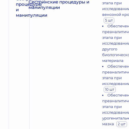
Сестринские процедуры и
этапа при
манипуляции
исследовани
венозной кр
5 шт
Обеспече
преаналитич
этапа при
исследовани
другого
биологическ
материала
Обеспече
преаналитич
этапа при
исследовани
10 шт
Обеспече
преаналитич
этапа при
исследовани
урогенитальн
мазка
2 шт