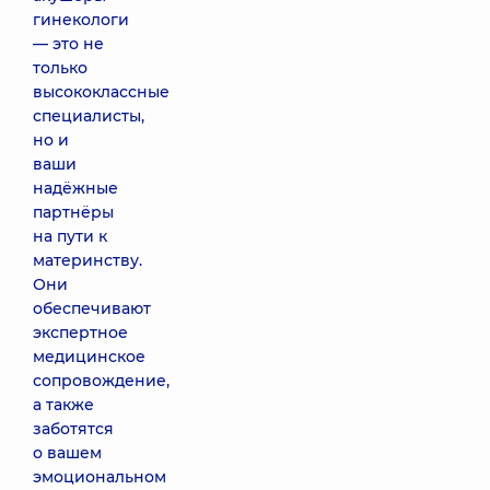
гинекологи
— это не
только
высококлассные
специалисты,
но и
ваши
надёжные
партнёры
на пути к
материнству.
Они
обеспечивают
экспертное
медицинское
сопровождение,
а также
заботятся
о вашем
эмоциональном