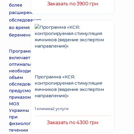
Заказать по 3900 грн
более
расширенное
обследование
во время
беременности.
Программа
включает
оптимально
необходимый
Программа «КСЯ:
объем
контролируемая стимуляция
обследований,
яичников (ведение экспертом
предусмотренных
направления)»
приказом
МОЗ
1 клиника
2 услуги
Украины
при
Заказать по 4300 грн
физиологическом
течении