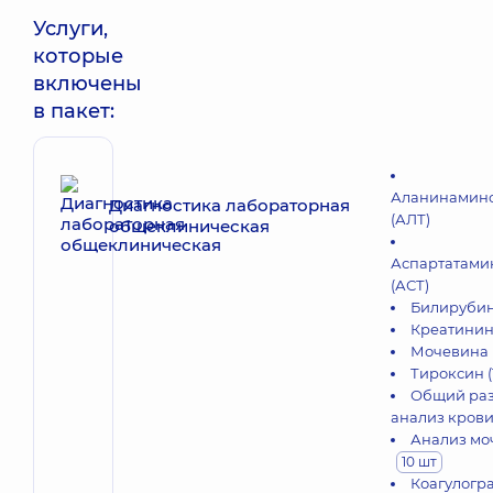
Услуги,
которые
включены
в пакет:
Аланинамино
Диагностика лабораторная
(АЛТ)
общеклиническая
Аспартатами
(АСТ)
Билируби
Креатинин
Мочевина
Тироксин 
Общий ра
анализ кров
Анализ мо
10 шт
Коагулогр