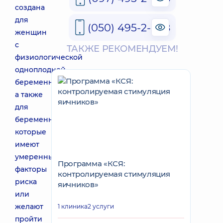
создана
для
(050) 495-2-888
женщин
с
ТАКЖЕ РЕКОМЕНДУЕМ!
физиологической
одноплодной
беременностью,
а также
для
беременных,
которые
имеют
умеренные
Программа «КСЯ:
факторы
контролируемая стимуляция
риска
яичников»
или
желают
1 клиника
2 услуги
пройти