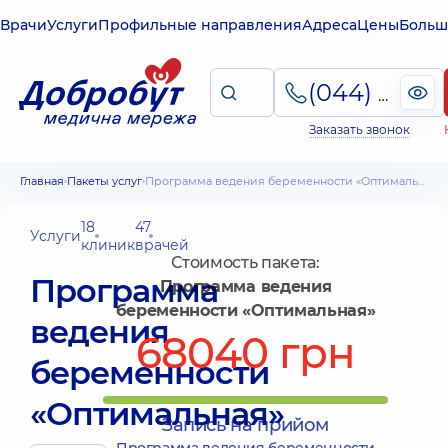
Врачи
Услуги
Профильные направления
Адреса
Цены
Больш
(044) 495-2-888
Заказать звонок
Главная
Пакеты услуг
Программа ведения беременности «Оптимальная»
18
47
Услуги
клиник
врачей
Стоимость пакета:
Программа
Программа ведения
беременности «Оптимальная»
ведения
68040 грн
беременности
«Оптимальная»
Запись на прийом