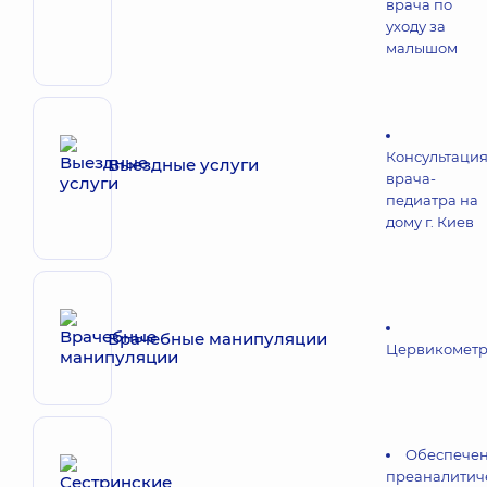
врача по
уходу за
малышом
Консультаци
Выездные услуги
врача-
педиатра на
дому г. Киев
Врачебные манипуляции
Цервикомет
Обеспече
преаналитич