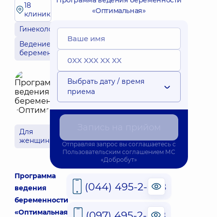
Программа ведения беременности
18
«Оптимальная»
клиник
Гинекология
Ведение
беременности
Выбрать дату / время
приема
Запись на прийом
Для
женщин
Отправляя запрос вы соглашаетесь с
Пользовательским соглашением
МС
«Добробут»
Программа
(044) 495-2-888
ведения
беременности
«Оптимальная»
(097) 495-2-888