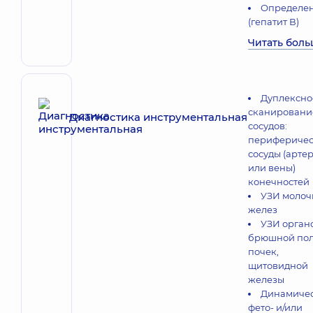
Определе
(гепатит В)
Читать бол
Дуплексно
сканировани
Диагностика инструментальная
сосудов:
перифериче
сосуды (арте
или вены)
конечностей
УЗИ молоч
желез
УЗИ орган
брюшной пол
почек,
щитовидной
железы
Динамиче
фето- и/или