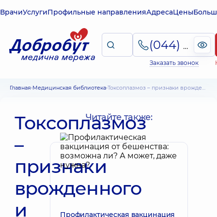
Врачи
Услуги
Профильные направления
Адреса
Цены
Больш
(044) 495-2-888
Заказать звонок
Главная
Медицинская библиотека
Токсоплазмоз – признаки врожденного и приобретенного видов. Диагностика токсоплазмоза у женщин. Лечение
Токсоплазмоз
Читайте также:
–
признаки
врожденного
и
Профилактическая вакцинация