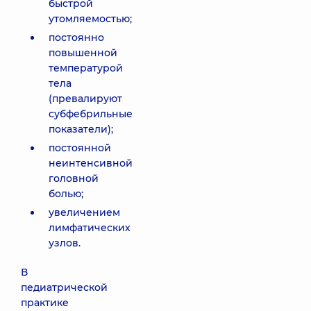
быстрой
утомляемостью;
постоянно
повышенной
температурой
тела
(превалируют
субфебрильные
показатели);
постоянной
неинтенсивной
головной
болью;
увеличением
лимфатических
узлов.
В
педиатрической
практике