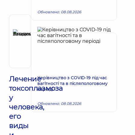
Обновлено: 08.08.2026
Рецензент
Аникеева
Татьяна
Запись к врачу
Владимировна
Терапевт;
Кардиолог;
Ревматолог
Лечение
Керівництво з COVID-19 під час
вагітності та в післяпологовому
токсоплазмоза
періоді
у
Обновлено: 08.08.2026
человека,
его
виды
и