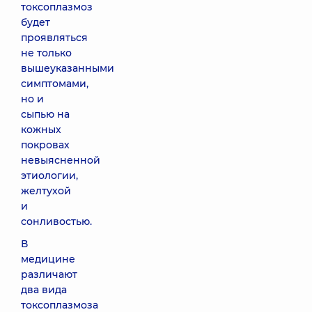
токсоплазмоз
будет
проявляться
не только
вышеуказанными
симптомами,
но и
сыпью на
кожных
покровах
невыясненной
этиологии,
желтухой
и
сонливостью.
В
медицине
различают
два вида
токсоплазмоза