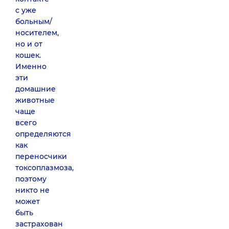
с уже
больным/
носителем,
но и от
кошек.
Именно
эти
домашние
животные
чаще
всего
определяются
как
переносчики
токсоплазмоза,
поэтому
никто не
может
быть
застрахован