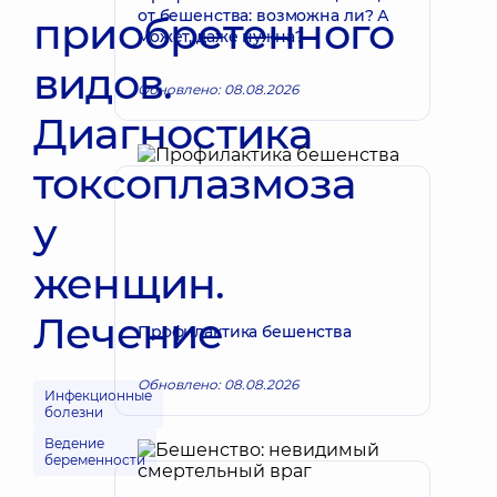
от бешенства: возможна ли? А
приобретенного
может, даже нужна?
видов.
Обновлено: 08.08.2026
Диагностика
токсоплазмоза
у
женщин.
Лечение
Профилактика бешенства
Обновлено: 08.08.2026
Инфекционные
болезни
Ведение
беременности