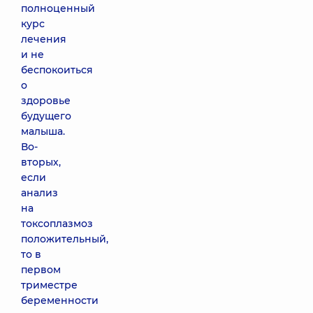
полноценный
курс
лечения
и не
беспокоиться
о
здоровье
будущего
малыша.
Во-
вторых,
если
анализ
на
токсоплазмоз
положительный,
то в
первом
триместре
беременности