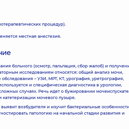
отерапевтических процедур).
няется местная анестезия.
ние
ания больного (осмотр, пальпация, сбор жалоб) и получен
раторным исследованиям относятся: общий анализ мочи,
обследования – УЗИ, МРТ, КТ, урография, уретрография,
спользуется и специфическая диагностика в урологии,
сложных случаях. Речь идет о бужировании мочеиспускат
и катетеризации мочевого пузыря.
выявит возбудителя и изучит бактериальные особенност
гностировать патологию на начальной стадии развития и