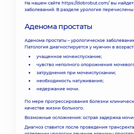
На нашем сайте
https://dobrobut.com/
вы найдет
заболеваний. В разделе урология перечислены 
Аденома простаты
Аденома простаты – урологическое заболевани
Патология диагностируется у мужчин в возраст
учащенное мочеиспускание;
чувство неполного опорожнения мочевого
затруднения при мочеиспускании;
необходимость натуживания;
недержание мочи.
По мере прогрессирования болезни клинически
качестве жизни больного.
Возможные осложнения: острая задержка мочи,
Диагноз ставится после проведения трансректа
отделении урологии лечение аденомы простаты