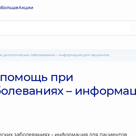
ы
Больше
Акции
и урологических заболеваниях – информация для пациентов
 помощь при
болеваниях – информа