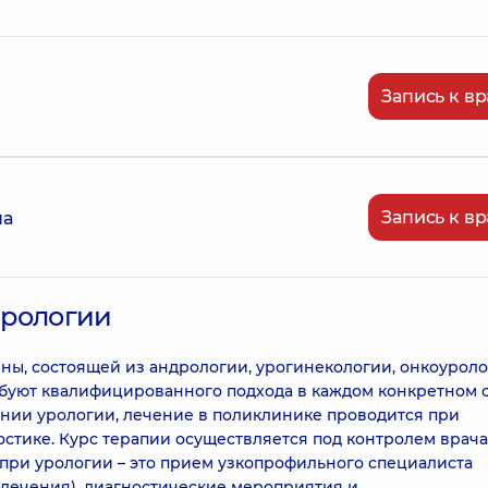
Запись к вр
Запись к вр
на
урологии
ы, состоящей из андрологии, урогинекологии, онкоуроло
буют квалифицированного подхода в каждом конкретном с
ении урологии, лечение в поликлинике проводится при
стике. Курс терапии осуществляется под контролем врача
при урологии – это прием узкопрофильного специалиста
а лечения), диагностические мероприятия и