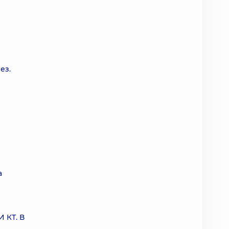
ез.
а
 КТ. В