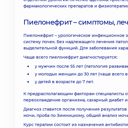
фармакологических препаратов и физиотерапии
Пиелонефрит – симптомы, ле
Пиелонефрит – урологическое инфекционное 
систему почек. Без надлежащего лечения пат
выделительной функций. Для заболевания хара
Чаще всего пиелонефрит диагностируется:
у мужчин после 55 лет (патология развив
у молодых женщин до 30 лет (чаще всего в
у детей в возрасте до 7 лет.
К предрасполагающим факторам специалисты о
переохлаждение организма, сахарный диабет и
Диагноз ставится после получения результатов
мочи, проба по Зимницкому, общий анализ мочи
Курс терапии состоит из назначения антибиот