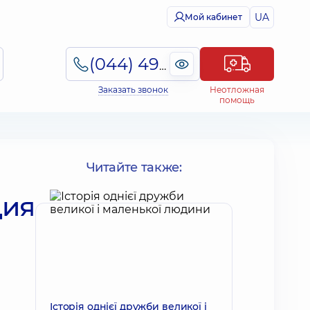
UA
Мой кабинет
(044) 495-2-888
Заказать звонок
Неотложная
помощь
Читайте также:
ция
Історія однієї дружби великої і