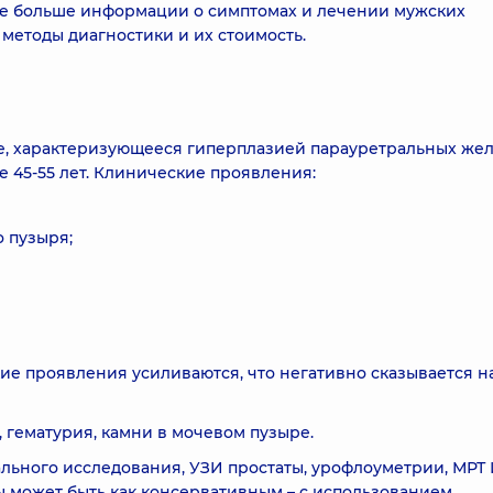
е больше информации о симптомах и лечении мужских
методы диагностики и их стоимость.
е, характеризующееся гиперплазией парауретральных жел
е 45-55 лет. Клинические проявления:
 пузыря;
е проявления усиливаются, что негативно сказывается н
 гематурия, камни в мочевом пузыре.
льного исследования, УЗИ простаты, урофлоуметрии, МРТ И
 может быть как консервативным – с использованием