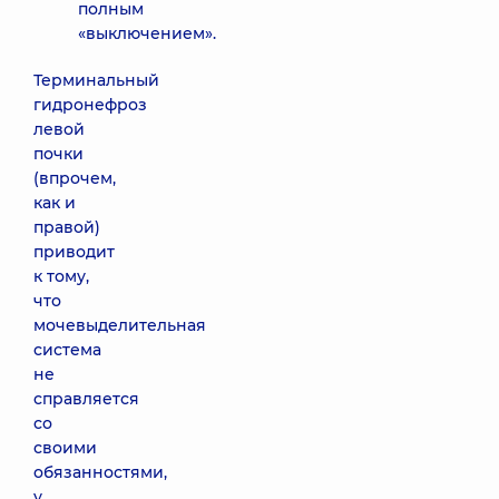
полным
«выключением».
Терминальный
гидронефроз
левой
почки
(впрочем,
как и
правой)
приводит
к тому,
что
мочевыделительная
система
не
справляется
со
своими
обязанностями,
у