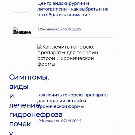
Центр эндохирургии и
Уролог
литотрипсии – как выбрать и на
что обратить внимание
Рецензент
Обновлено: 07.08.2026
Аникеева
Татьяна
Запись к врачу
Владимировна
Терапевт;
Кардиолог;
Ревматолог
Симптомы,
виды
и
Как лечить гонорею: препараты
для терапии острой и
лечение
хронической формы
гидронефроза
Обновлено: 07.08.2026
почек
у