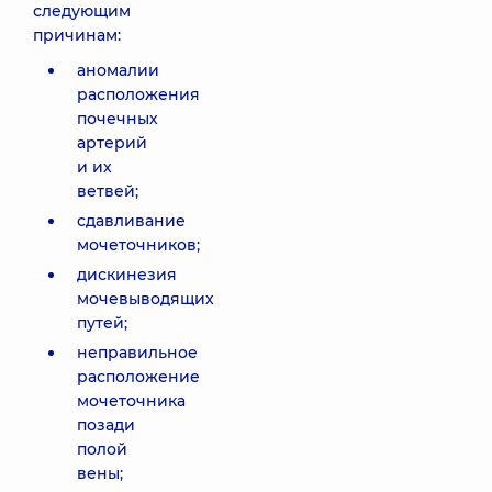
следующим
причинам:
аномалии
расположения
почечных
артерий
и их
ветвей;
сдавливание
мочеточников;
дискинезия
мочевыводящих
путей;
неправильное
расположение
мочеточника
позади
полой
вены;