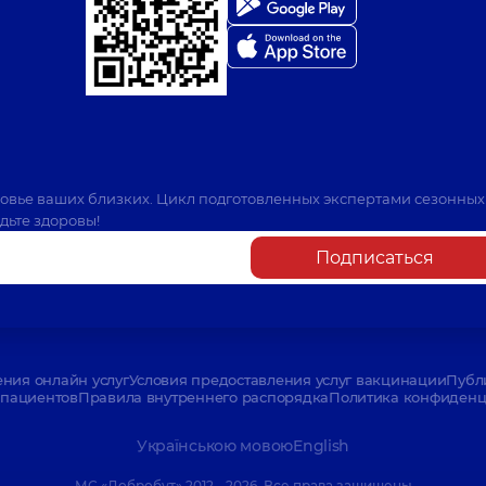
ровье ваших близких. Цикл подготовленных экспертами сезонных
дьте здоровы!
Подписаться
ения онлайн услуг
Условия предоставления услуг вакцинации
Публ
пациентов
Правила внутреннего распорядка
Политика конфиденци
Українською мовою
English
МС «Добробут» 2012 - 2026. Все права защищены