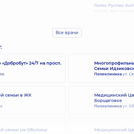
Голяк Руслан Ан
Уролог; Врач ультра
Все врачи
Ткаченко Павел 
Уролог; Врач ультра
:
Добробут» 24/7 на просп.
Многопрофильный
Семьи Идзиковс
Чумак Александр
иев
Поликлиника
ул. Се
Уролог; Врач ультра
ей семьи в ЖК
Медицинский Цен
Борщаговке
ев
Поликлиника
ул. Я
ей семьи на Оболони
Медицинский Цен