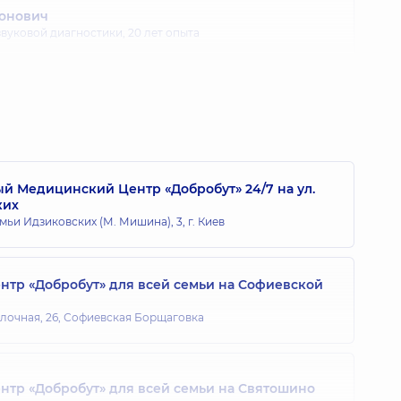
тонович
звуковой диагностики,
20 лет опыта
Васильевич
звуковой диагностики,
29 лет опыта
 Медицинский Центр «Добробут» 24/7 на ул.
ких
 Анатольевич
мьи Идзиковских (М. Мишина), 3, г. Киев
звуковой диагностики,
25 лет опыта
тр «Добробут» для всей семьи на Софиевской
блочная, 26, Софиевская Борщаговка
тр «Добробут» для всей семьи на Святошино