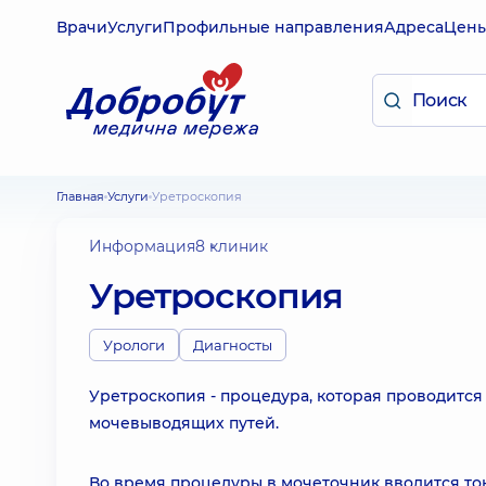
Врачи
Услуги
Профильные направления
Адреса
Цен
Главная
Услуги
Уретроскопия
Информация
8 клиник
Уретроскопия
Урологи
Диагносты
Уретроскопия - процедура, которая проводится
мочевыводящих путей.
Во время процедуры в мочеточник вводится тон