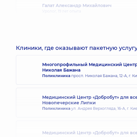
Галат Александр Михайлович
Уролог,
19 лет опыта
Стаховский Александр Эдуардович
Онколог; Уролог,
22 лет опыта
Клиники, где оказывают пакетную услугу
Многопрофильный Медицинский Центр «
Николая Бажана
Хабенец Олег Сергеевич
Поликлиника
просп. Николая Бажана, 12-А, г. К
Уролог,
15 лет опыта
Медицинский Центр «Добробут» для вс
Новопечерские Липки
Поликлиника
ул. Андрея Верхогляда, 16-А, г. Ки
Медицинский Центр «Добробут» для вс