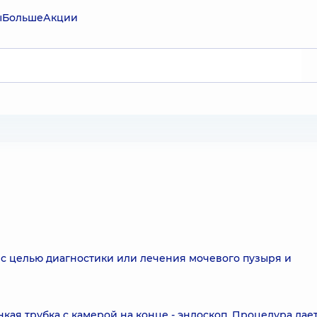
ы
Больше
Акции
 с целью диагностики или лечения мочевого пузыря и
кая трубка с камерой на конце - эндоскоп. Процедура дае