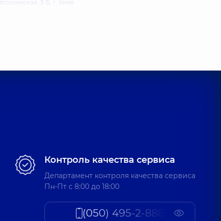
ятошинская, 3-Б, г. Киев
тр «Добробут» для всей семьи на Позняках
агоманова, 21-А, г. Киев
Контроль качества сервиса
Департамент контроля качества сервиса
Пн-Пт c 8:00 до 18:00
(050) 495-2-888