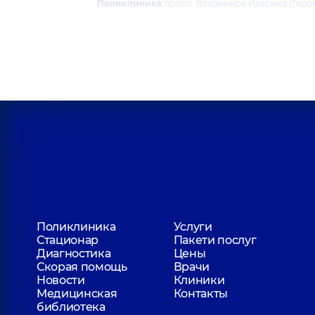
Поликлиника
просп. Владимира Ивасюка (Героев 
Медицинский Центр «Добробут» для вз
Поликлиника
ул. Александра Мишуги, 12, г. Кие
Поликлиника
Услуги
Стационар
Пакети послуг
Диагностика
Цены
Скорая помощь
Врачи
Новости
Клиники
Медицинская
Контакты
библиотека