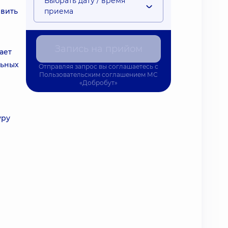
Выбрать дату / время
явить
приема
Запись на прийом
ает
льных
Отправляя запрос вы соглашаетесь с
Пользовательским соглашением
МС
«Добробут»
уру