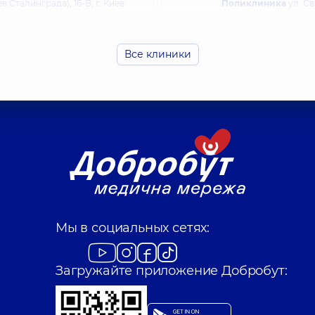
Сталинграда), 16-В, г. Киев
Поликлиника
ул. Св
Все клиники
рослых на Позняках
Медицинский Цен
в
Поликлиника
ул. Др
Мы в социальных сетях:
Загружайте приложение Добробут: