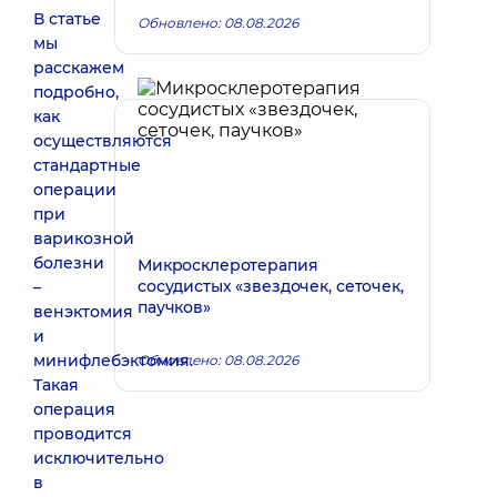
В статье
Обновлено: 08.08.2026
мы
расскажем
подробно,
как
осуществляются
стандартные
операции
при
варикозной
болезни
Микросклеротерапия
сосудистых «звездочек, сеточек,
–
паучков»
венэктомия
и
минифлебэктомия.
Обновлено: 08.08.2026
Такая
операция
проводится
исключительно
в