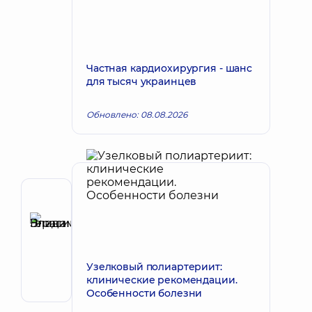
Частная кардиохирургия - шанс
для тысяч украинцев
Обновлено: 08.08.2026
Рецензент
Герасимова
Элина
Запись к врачу
Владимировна
Узелковый полиартериит:
Хирург
клинические рекомендации.
сосудистый
Особенности болезни