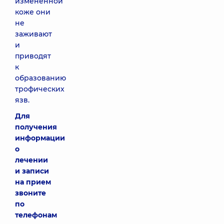
измененной
коже они
не
заживают
и
приводят
к
образованию
трофических
язв.
Для
получения
информации
о
лечении
и записи
на прием
звоните
по
телефонам