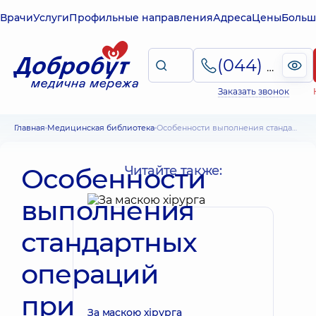
Врачи
Услуги
Профильные направления
Адреса
Цены
Больш
(044) 495-2-888
Заказать звонок
Главная
Медицинская библиотека
Особенности выполнения стандартных операций при варикозной болезни
Особенности
Читайте также:
выполнения
стандартных
операций
при
За маскою хірурга