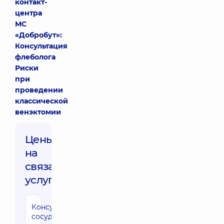
контакт-
центра
МС
«Добробут»:
Консультация
флеболога
Риски
при
проведении
классической
венэктомии
Цены
на
связанные
услуги
Консультация
сосудистого