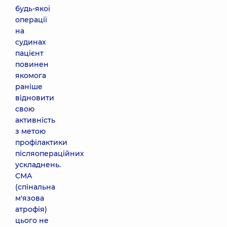
будь-якої
операції
на
судинах
пацієнт
повинен
якомога
раніше
відновити
свою
активність
з метою
профілактики
післяопераційних
ускладнень.
СМА
(спінальна
м'язова
атрофія)
цього не