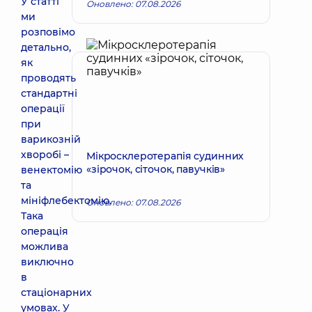
У статті
Оновлено: 07.08.2026
ми
розповімо
детально,
як
проводять
стандартні
операції
при
варикозній
хворобі –
Мікросклеротерапія судинних
«зірочок, сіточок, павучків»
венектомію
та
мініфлебектомію.
Оновлено: 07.08.2026
Така
операція
можлива
виключно
в
стаціонарних
умовах. У