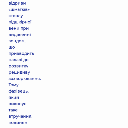
відриви
«шматків»
стволу
підшкірної
вени при
видаленні
зондом,
що
призводить
надалі до
розвитку
рецидиву
захворювання.
Тому
фахівець,
який
виконує
таке
втручання,
повинен