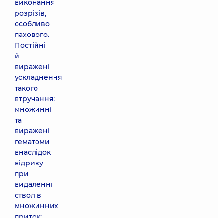
виконання
розрізів,
особливо
пахового.
Постійні
й
виражені
ускладнення
такого
втручання:
множинні
та
виражені
гематоми
внаслідок
відриву
при
видаленні
стволів
множинних
приток;