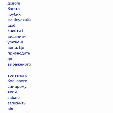
доволі
багато
грубих
маніпуляцій,
щоб
знайти і
видалити
уражені
вени. Це
призводить
до
вираженого
і
тривалого
больового
синдрому,
який,
звісно,
залежить
від