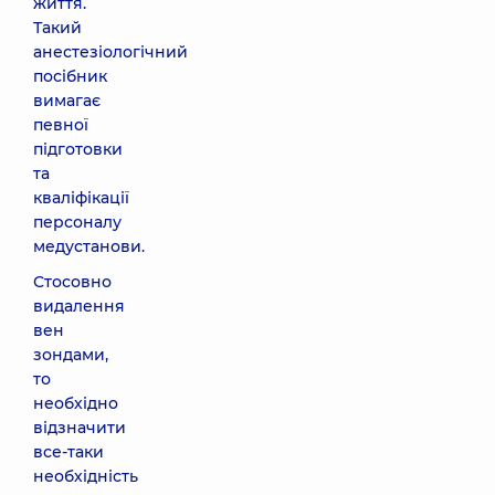
життя.
Такий
анестезіологічний
посібник
вимагає
певної
підготовки
та
кваліфікації
персоналу
медустанови.
Стосовно
видалення
вен
зондами,
то
необхідно
відзначити
все-таки
необхідність