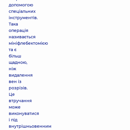
допомогою
спеціальних
інструментів.
Така
операція
називається
мініфлебектомією
та є
більш
щадною,
ніж
видалення
вен із
розрізів.
Це
втручання
може
виконуватися
і під
внутрішньовенним