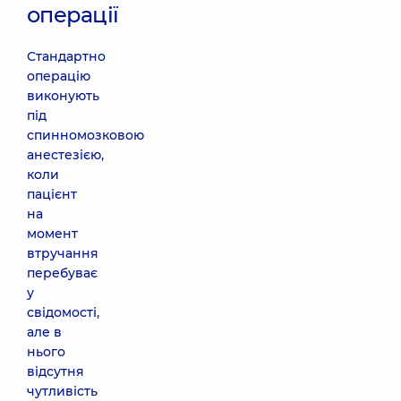
операції
Стандартно
операцію
виконують
під
спинномозковою
анестезією,
коли
пацієнт
на
момент
втручання
перебуває
у
свідомості,
але в
нього
відсутня
чутливість