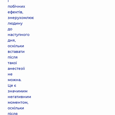
і
побічних
ефектів,
знерухомлює
людину
до
наступного
дня,
оскільки
вставати
після
такої
анестезії
не
можна.
Це є
значимим
негативним
моментом,
оскільки
після