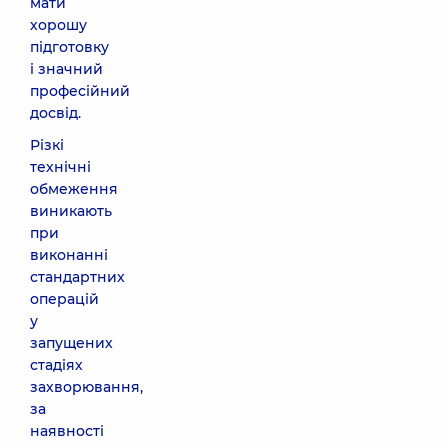
мати
хорошу
підготовку
і значний
професійний
досвід.
Різкі
технічні
обмеження
виникають
при
виконанні
стандартних
операцій
у
запущених
стадіях
захворювання,
за
наявності