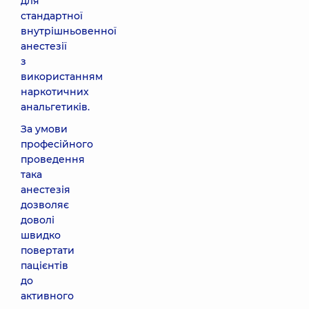
для
стандартної
внутрішньовенної
анестезії
з
використанням
наркотичних
анальгетиків.
За умови
професійного
проведення
така
анестезія
дозволяє
доволі
швидко
повертати
пацієнтів
до
активного