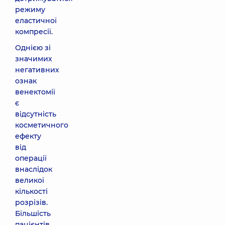
режиму
еластичної
компресії.
Однією зі
значимих
негативних
ознак
венектомії
є
відсутність
косметичного
ефекту
від
операції
внаслідок
великої
кількості
розрізів.
Більшість
пацієнтів