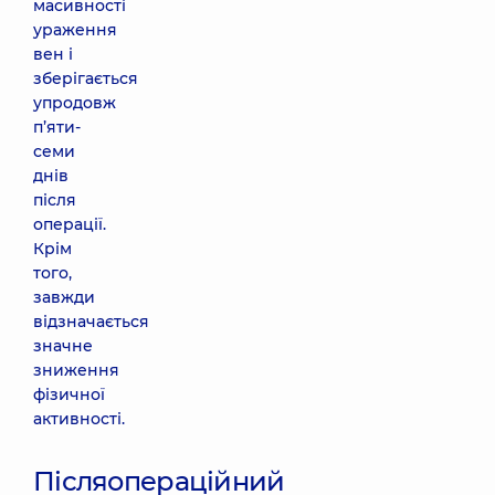
масивності
ураження
вен і
зберігається
упродовж
п’яти-
семи
днів
після
операції.
Крім
того,
завжди
відзначається
значне
зниження
фізичної
активності.
Післяопераційний