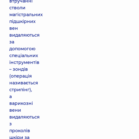
втручанні
стволи
магістральних
підшкірних
вен
видаляються
за
допомогою
спеціальних
інструментів
– зондів
(операція
називається
стрипінг),
а
варикозні
вени
видаляються
з
проколів
шкіри за