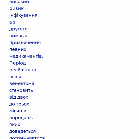
високий
ризик
інфікування,
а з
другого –
вимагає
призначення
певних
медикаментів.
Період
реабілітації
після
венектомії
становить
від двох
до трьох
місяців,
впродовж
яких
доведеться
дотримуватися