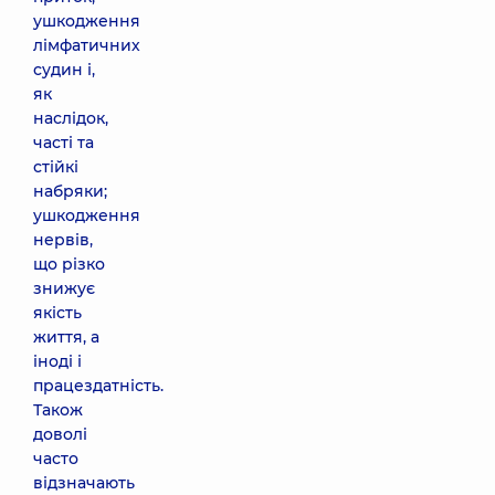
ушкодження
лімфатичних
судин і,
як
наслідок,
часті та
стійкі
набряки;
ушкодження
нервів,
що різко
знижує
якість
життя, а
іноді і
працездатність.
Також
доволі
часто
відзначають