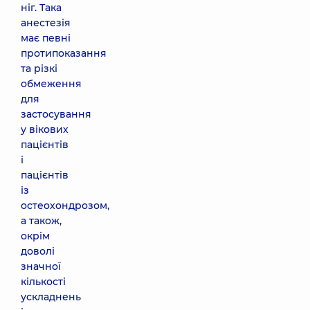
ніг. Така
анестезія
має певні
протипоказання
та різкі
обмеження
для
застосування
у вікових
пацієнтів
і
пацієнтів
із
остеохондрозом,
а також,
окрім
доволі
значної
кількості
ускладнень