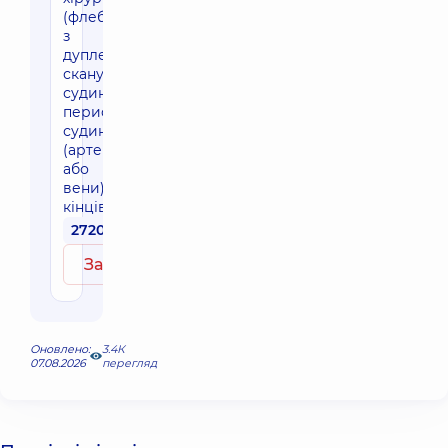
(флеболога)
з
дуплексним
скануванням
судин:
периферичні
судини
(артерії
або
вени)
кінцівок
2720 грн
Записатись
Оновлено:
3.4К
07.08.2026
перегляд