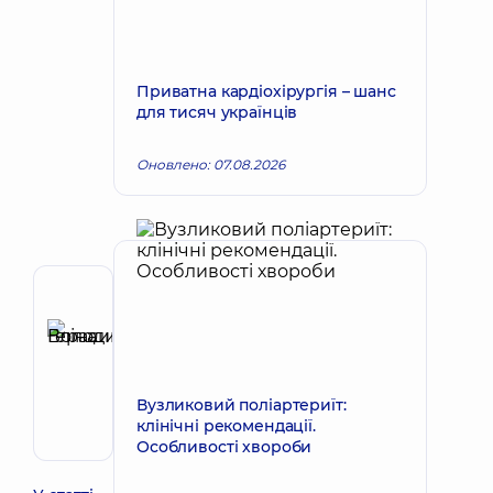
Приватна кардіохірургія – шанс
для тисяч українців
Оновлено: 07.08.2026
Рецензент
Герасимова
Еліна
Запис до лікаря
Володимирівна
Вузликовий поліартериїт:
Хірург
клінічні рекомендації.
судинний
Особливості хвороби