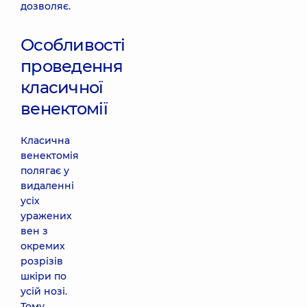
дозволяє.
Особливості
проведення
класичної
венектомії
Класична
венектомія
полягає у
видаленні
усіх
уражених
вен з
окремих
розрізів
шкіри по
усій нозі.
Тому