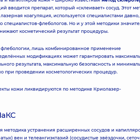
в и капилляров кожи – широко известный
метод склерот
ий вводится препарат, который «склеивает» сосуд. Этот ме
лазерная коагуляция, используется специалистами давно,
о специалистов-флебологов. Но и у этой методики значит
снижают косметический результат процедуры.
 флебологии, лишь комбинированное применение
ределённых модификациях может гарантировать максимал
ьного результата, максимальную безопасность и минимал
но при проведении косметологических процедур.
фекты кожи ликвидируются по методике Криолазер-
ЛаКС
ая методика устранения расширенных сосудов и капилляр
тых) вен и телеангиэктазий (сосудистые звёздочки, сеточ