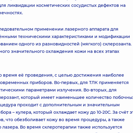
для ликвидации косметических сосудистых дефектов на
нечностях.
ледовательном применении лазерного аппарата для
лёнными техническими характеристиками и модификации
анием одного из разновидностей (мягкого) склерозанта.
ного значительного охлаждения кожи на всех этапах
Во время её проведения, с целью достижения наиболее
 современных приборов. Во-первых, для ТЛК применяется
тическими параметрами излучения. Во-вторых, для
лерозант, который имеет наименьшее количество побочны
роцедура проходит с дополнительным и значительным
а – кулера, который охлаждает кожу до 10-20С. За счёт э
в, что обезболивает кожу во время процедуры, а также
 лазера. Во время склеротерапии также используется