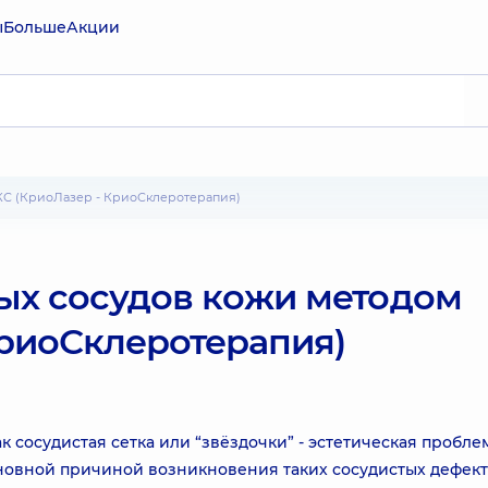
ы
Больше
Акции
КС (КриоЛазер - КриоСклеротерапия)
х сосудов кожи методом
КриоСклеротерапия)
 сосудистая сетка или “звёздочки” - эстетическая проблем
сновной причиной возникновения таких сосудистых дефект