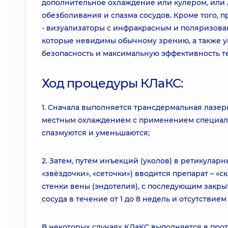
дополнительное охлаждение или кулером, или 
обезболивания и спазма сосудов. Кроме того,
- визуализаторы с инфракрасным и поляризова
которые невидимы обычному зрению, а также ув
безопасность и максимальную эффективность т
Ход процедуры КЛаКС:
1. Сначала выполняется трансдермальная лазе
местным охлаждением с применением специальн
спазмуются и уменьшаются;
2. Затем, путем инъекций (уколов) в ретикуларн
«звёздочки», «сеточки») вводится препарат – 
стенки вены (эндотелия), с последующим закр
сосуда в течение от 1 до 8 недель и отсутствием
В некоторых случаях КЛаКС выполняется в прот