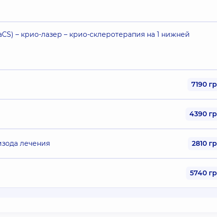
CS) – крио-лазер – крио-склеротерапия на 1 нижней
7190 г
4390 г
изода лечения
2810 г
5740 г