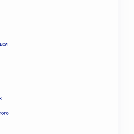
 Вся
х
того