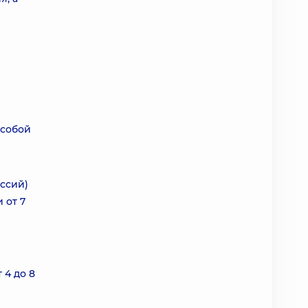
особой
ссий)
 от 7
 4 до 8