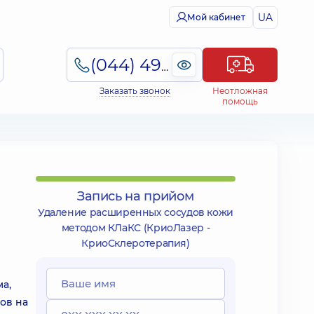
UA
Мой кабинет
(044) 495-2-888
Заказать звонок
Неотложная
помощь
Запись на прийом
Удаление расширенных сосудов кожи
методом КЛаКС (КриоЛазер -
КриоСклеротерапия)
а,
ов на