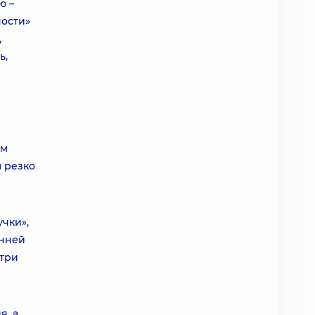
ю –
ности»
,
ь,
ым
 резко
учки»,
енней
утри
я, а