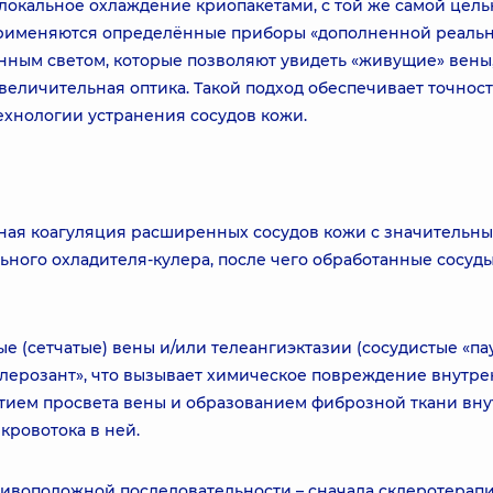
локальное охлаждение криопакетами, с той же самой цель
 применяются определённые приборы «дополненной реаль
нным светом, которые позволяют увидеть «живущие» вены
еличительная оптика. Такой подход обеспечивает точност
ехнологии устранения сосудов кожи.
рная коагуляция расширенных сосудов кожи с значительн
ого охладителя-кулера, после чего обработанные сосуды
ые (сетчатые) вены и/или телеангиэктазии (сосудистые «па
«склерозант», что вызывает химическое повреждение внутр
ытием просвета вены и образованием фиброзной ткани вн
 кровотока в ней.
ивоположной последовательности – сначала склеротерапи