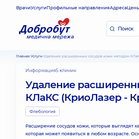
Врачи
Услуги
Профильные направления
Адреса
Цен
Главная
Услуги
Удаление расширенных сосудов кожи методом КЛа
Информация
5 клиник
Удаление расширенны
КЛаКС (КриоЛазер - 
Флебология
Расширение сосудов кожи, которые выглядят как
которая может появиться в любом возрасте. О