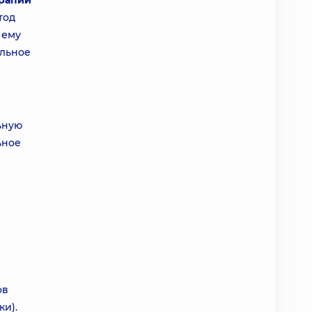
ерапии
тод
 ему
ельное
ьную
ьное
ов
ки).