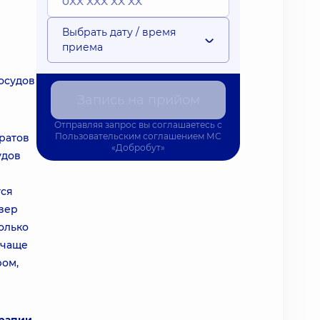
Выбрать дату / время
приема
осудов
Запись на прийом
Отправляя запрос вы соглашаетесь с
Пользовательским соглашением
МС
аратов
«Добробут»
удов
тся
азер
олько
 чаще
ром,