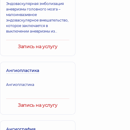
Эндоваскулярная эмболизация
аневризмы головного мозга –
малоинвазивное
эндоваскулярное вмешательство,
которое заключается в
выключении аневризмы из
кровотока сосудов головного
мозга с использованием
Запись на услугу
специального материала
Ангиопластика
Ангиопластика
Запись на услугу
Ангиография