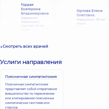
Гордая
Екатерина
Орлова Елена
Владимировна
Олеговна
Кардиолог;
Ревматолог,
36 лет
Ревматолог;
опыта
Терапевт,
10 лет
опыта
Левада Ирина
Дубас Виталий
Николаевна
Смотреть всех врачей
Васильевич
Терапевт;
Кардиолог;
Ревматолог,
9 лет
Ревматолог,
28 лет
опыта
Услиги направления
опыта
Сокуренко
Поясничная симпатэктомия
Александра
Александровна
Поясничная симпатэктомия
Бондарчук
Терапевт; Врач
представляет собой оперативное
общей практики -
Татьяна
вмешательство по пересечению
семейный врач;
Николаевна
или клипированию поясничных
Врач
Ревматолог;
симпатических ганглиев или
функциональной
Терапевт,
23 лет
диагностики;
стволов.
опыта