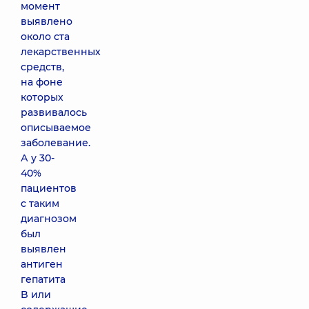
момент
выявлено
около ста
лекарственных
средств,
на фоне
которых
развивалось
описываемое
заболевание.
А у 30-
40%
пациентов
с таким
диагнозом
был
выявлен
антиген
гепатита
B или