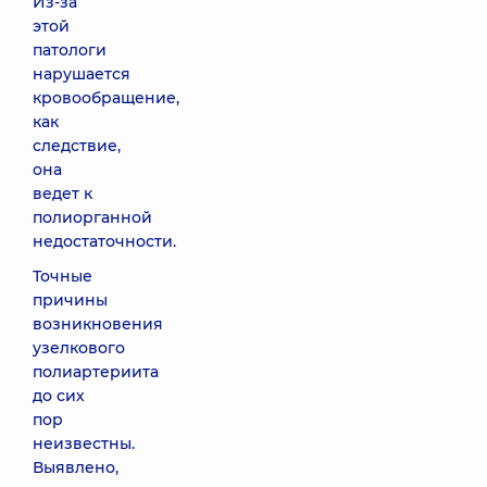
Из-за
этой
патологи
нарушается
кровообращение,
как
следствие,
она
ведет к
полиорганной
недостаточности.
Точные
причины
возникновения
узелкового
полиартериита
до сих
пор
неизвестны.
Выявлено,