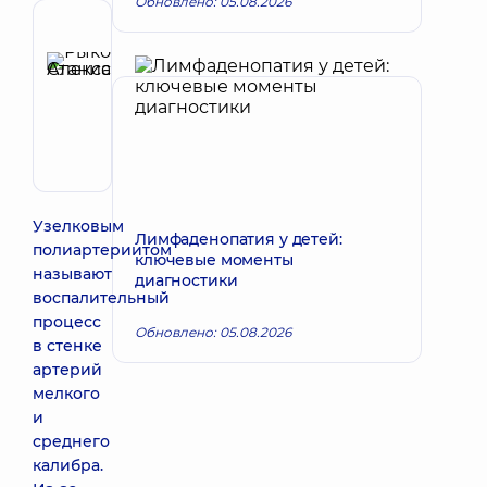
Обновлено: 05.08.2026
Рецензент
Рыкова
Станислава
Запись к врачу
Александровна
Педиатр;
Врач
общей
практики
-
Узелковым
Лимфаденопатия у детей:
семейный
полиартериитом
ключевые моменты
врач;
называют
диагностики
Инфекционист;
воспалительный
Инфекционист
процесс
детский;
Обновлено: 05.08.2026
Терапевт
в стенке
артерий
мелкого
и
среднего
калибра.