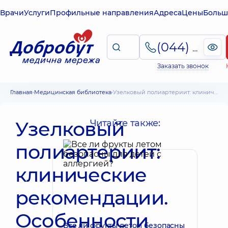
Врачи
Услуги
Профильные направления
Адреса
Цены
Больш
(044) 495-2-888
Заказать звонок
Главная
Медицинская библиотека
Узелковый полиартериит: клинические рекомендации. Особенности болезни
Узелковый
Читайте также:
полиартериит:
клинические
рекомендации.
Особенности
Все ли фрукты летом безопасны