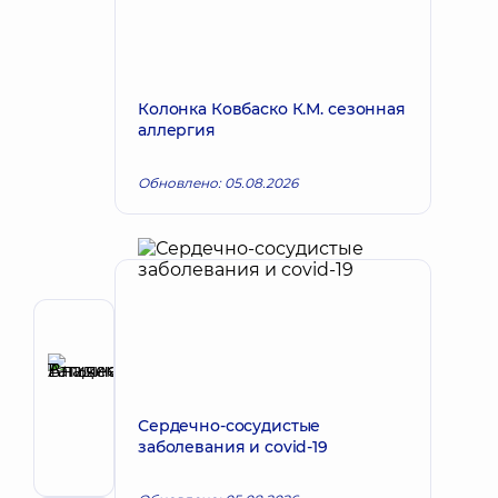
Колонка Ковбаско К.М. сезонная
аллергия
Обновлено: 05.08.2026
Автор
Аникеева
Татьяна
Запись к врачу
Владимировна
Сердечно-сосудистые
Терапевт;
заболевания и covid-19
Кардиолог;
Ревматолог