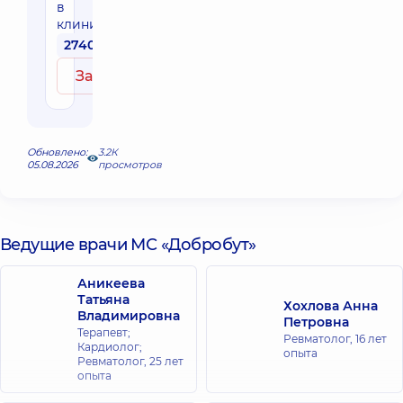
в
клинике
2740 грн
Записаться
Обновлено:
3.2К
05.08.2026
просмотров
Ведущие врачи МС «Добробут»
Аникеева
Татьяна
Хохлова Анна
Владимировна
Петровна
Терапевт;
Ревматолог,
16 лет
Кардиолог;
опыта
Ревматолог,
25 лет
опыта