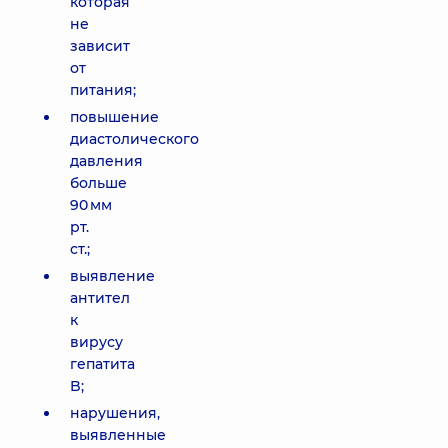
которая
не
зависит
от
питания;
повышение
диастолического
давления
больше
90 мм
рт.
ст.;
выявление
антител
к
вирусу
гепатита
B;
нарушения,
выявленные