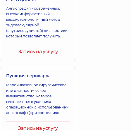
Ангиография - современный,
высокоинформативный,
высокотехнологичный метод
эндоваскулярной
(внутрисосудистой) диагностики,
который позволяет получить
полную, максимально
достоверную картину о
Запись на услугу
состоянии сосудистой системы
организма человека.
Пункция перикарда
Малоинвазивное хирургическое
или диагностическое
вмешательство, которое
выполняется в условиях
операционной с использованием
ангиографа (при состояниях,
угрожающих жизни в
реанимации) под местной
Запись на услугу
анестезией или в/в анестезией (по