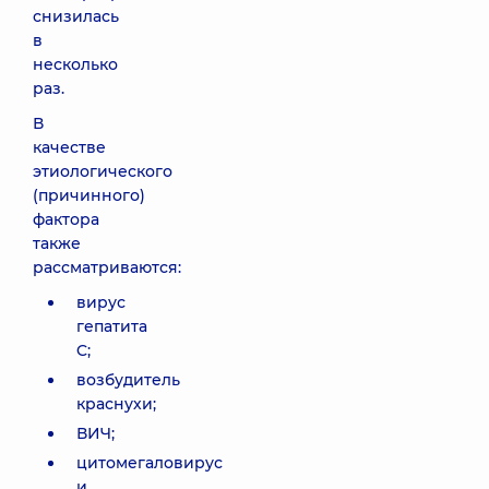
снизилась
в
несколько
раз.
В
качестве
этиологического
(причинного)
фактора
также
рассматриваются:
вирус
гепатита
C;
возбудитель
краснухи;
ВИЧ;
цитомегаловирус
и