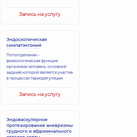
Кардиолог;
Пульмонолог;
Ревматолог,
12 лет
Запись на услугу
опыта
Кривоус
Токарь
Александр
Эндоскопическая
Екатерина
Андреевич
симпатэктомия
Юрьевна
Ревматолог;
Ревматолог;
Кардиолог;
Потоотделение –
Эндокринолог,
7
Терапевт,
6 лет
физиологическая функция
лет опыта
опыта
организма человека, основной
задачей которой является участие
в процессах терморегуляции.
Карасевская
Кравец Ирина
Татьяна
Сергеевна
Анатольевна
Ревматолог;
Запись на услугу
Терапевт,
15 лет
Ревматолог,
23 лет
опыта
опыта
Сокровищук
Дзерович
Эндоваскулярное
Екатерина
Наталья
протезирование аневризмы
Олеговна
Ивановна
грудного и абдоминального
Терапевт;
Ревматолог,
24 лет
отделов аорты
Ревматолог,
5 лет