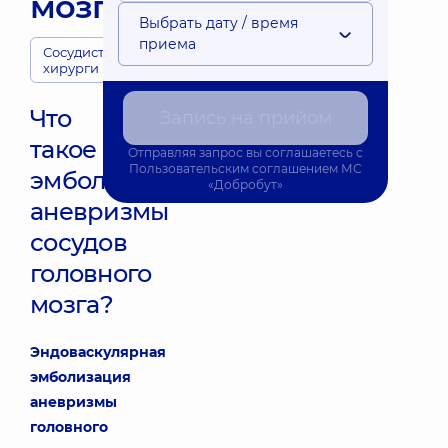
мозга
Выбрать дату / время
приема
Сосудистые
хирурги
Что
Запись на прийом
такое
Отправляя запрос вы соглашаетесь с
Пользовательским соглашением
МС
эмболизация
«Добробут»
аневризмы
сосудов
головного
мозга?
Эндоваскулярная
эмболизация
аневризмы
головного