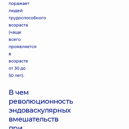
поражает
людей
трудоспособного
возраста
(чаще
всего
проявляется
в
возрасте
от 30 до
50 лет).
В чем
революционность
эндоваскулярных
вмешательств
при