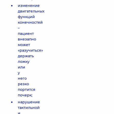
изменение
двигательных
функций
конечностей
–
пациент
внезапно
может
«разучиться»
держать
ложку
или
у
него
резко
портится
почерк;
нарушение
тактильной
и