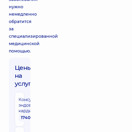
нужно
немедленно
обратится
за
специализированной
медицинской
помощью.
Цены
на
услуги:
Консультация
эндоваскулярного
кардиохирурга
1740 грн