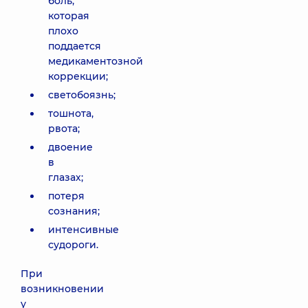
боль,
которая
плохо
поддается
медикаментозной
коррекции;
светобоязнь;
тошнота,
рвота;
двоение
в
глазах;
потеря
сознания;
интенсивные
судороги.
При
возникновении
у