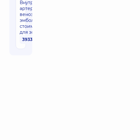
Внутрисосудистая
артериальная и
венозная
эмболизация (без
стоимости набора
для эмболизации)
39330 грн