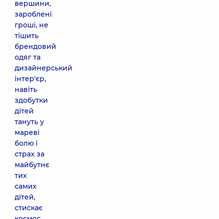
вершини,
зароблені
гроші, не
тішить
брендовий
одяг та
дизайнерський
інтер'єр,
навіть
здобутки
дітей
тануть у
мареві
болю і
страх за
майбутнє
тих
самих
дітей,
стискає
космос