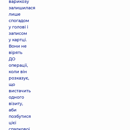
варикозу
залишилася
лише
спогадом
у голові і
записом
у картці.
Вони не
вірять
ДО
операції,
коли він
розказує,
що
вистачить
одного
візиту,
аби
позбутися
цієї
спадкової