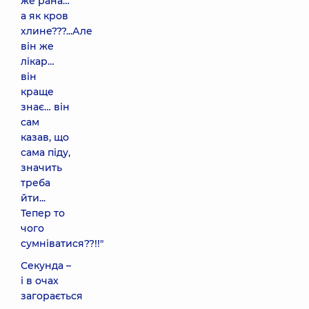
же рана…
а як кров
хлине???...Але
він же
лікар…
він
краще
знає… він
сам
казав, що
сама піду,
значить
треба
йти...
Тепер то
чого
сумніватися??!!"
Секунда –
і в очах
загорається