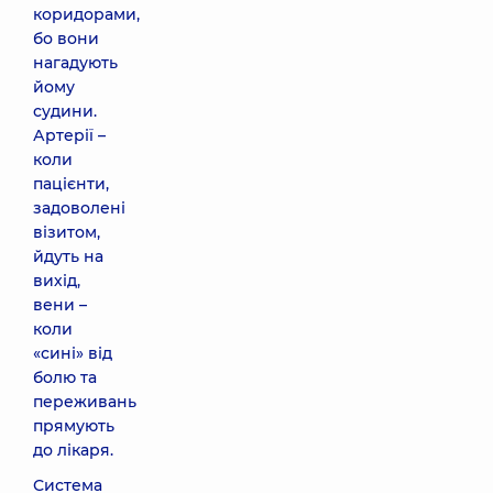
коридорами,
бо вони
нагадують
йому
судини.
Артерії –
коли
пацієнти,
задоволені
візитом,
йдуть на
вихід,
вени –
коли
«сині» від
болю та
переживань
прямують
до лікаря.
Система