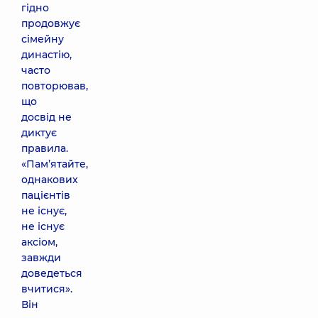
гідно
продовжує
сімейну
династію,
часто
повторював,
що
досвід не
диктує
правила.
«Пам’ятайте,
однакових
пацієнтів
не існує,
не існує
аксіом,
завжди
доведеться
вчитися».
Він