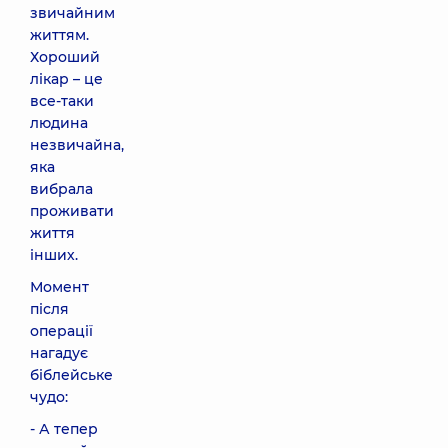
звичайним
життям.
Хороший
лікар – це
все-таки
людина
незвичайна,
яка
вибрала
проживати
життя
інших.
Момент
після
операції
нагадує
біблейське
чудо:
- А тепер