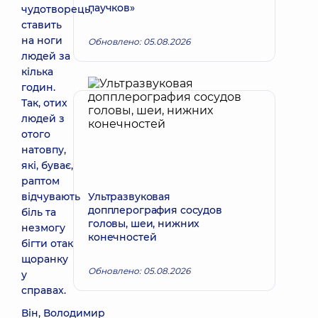
паучков»
чудотворець,
ставить
на ноги
Обновлено: 05.08.2026
людей за
кілька
годин.
Так, отих
людей з
отого
натовпу,
які, буває,
раптом
відчувають
Ультразвуковая
допплерография сосудов
біль та
головы, шеи, нижних
незмогу
конечностей
бігти отак
щоранку
Обновлено: 05.08.2026
у
справах.
Він, Володимир