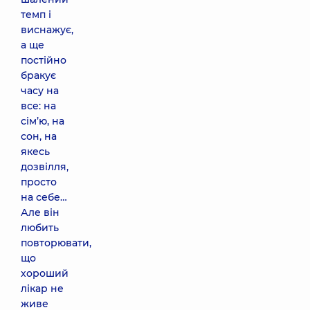
темп і
виснажує,
а ще
постійно
бракує
часу на
все: на
сім’ю, на
сон, на
якесь
дозвілля,
просто
на себе…
Але він
любить
повторювати,
що
хороший
лікар не
живе