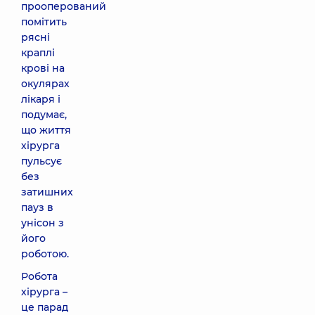
прооперований
помітить
рясні
краплі
крові на
окулярах
лікаря і
подумає,
що життя
хірурга
пульсує
без
затишних
пауз в
унісон з
його
роботою.
Робота
хірурга –
це парад