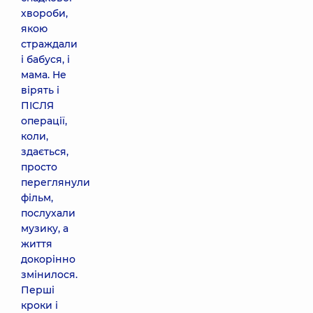
хвороби,
якою
страждали
і бабуся, і
мама. Не
вірять і
ПІСЛЯ
операції,
коли,
здається,
просто
переглянули
фільм,
послухали
музику, а
життя
докорінно
змінилося.
Перші
кроки і