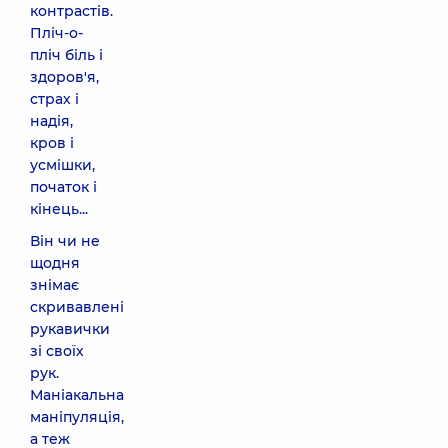
контрастів.
Пліч-о-
пліч біль і
здоров'я,
страх і
надія,
кров і
усмішки,
початок і
кінець...
Він чи не
щодня
знімає
скривавлені
рукавички
зі своїх
рук.
Маніакальна
маніпуляція,
а теж