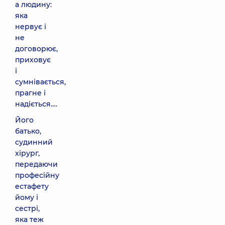
а людину:
яка
нервує і
не
договорює,
приховує
і
сумнівається,
прагне і
надіється….
Його
батько,
судинний
хірург,
передаючи
професійну
естафету
йому і
сестрі,
яка теж