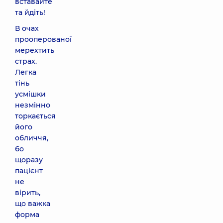
вставайте
та йдіть!
В очах
прооперованої
мерехтить
страх.
Легка
тінь
усмішки
незмінно
торкається
його
обличчя,
бо
щоразу
пацієнт
не
вірить,
що важка
форма