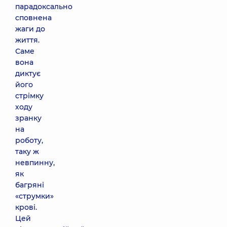
парадоксально
сповнена
жаги до
життя.
Саме
вона
диктує
його
стрімку
ходу
зранку
на
роботу,
таку ж
невпинну,
як
багряні
«струмки»
крові.
Цей