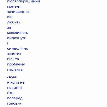
післяопераційний
момент
«очищення»
він
любить
за
можливість
видихнути
і
символічно
«зняти»
біль та
проблему
пацієнта.
«Руки
ніколи не
повинні
йти
поперед
голови»,