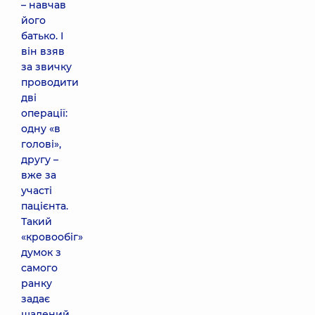
– навчав
його
батько. І
він взяв
за звичку
проводити
дві
операції:
одну «в
голові»,
другу –
вже за
участі
пацієнта.
Такий
«кровообіг»
думок з
самого
ранку
задає
шалений