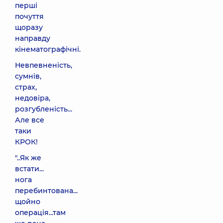
перші
почуття
щоразу
направду
кінематографічні.
Невпевненість,
сумнів,
страх,
недовіра,
розгубленість...
Але все
таки
КРОК!
"..Як же
встати...
нога
перебинтована...
щойно
операція...там