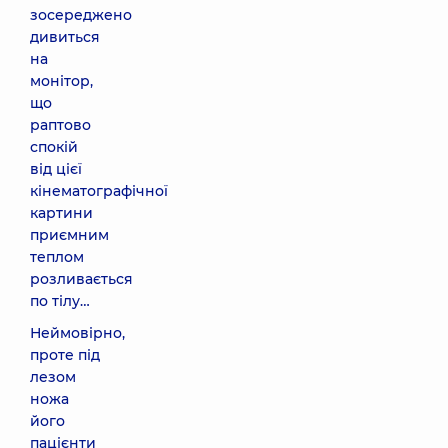
зосереджено
дивиться
на
монітор,
що
раптово
спокій
від цієї
кінематографічної
картини
приємним
теплом
розливається
по тілу…
Неймовірно,
проте під
лезом
ножа
його
пацієнти