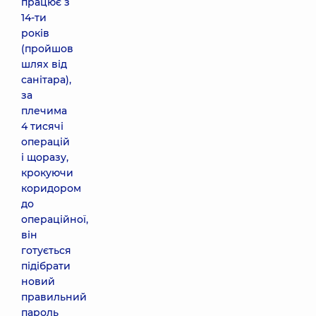
працює з
14-ти
років
(пройшов
шлях від
санітара),
за
плечима
4 тисячі
операцій
і щоразу,
крокуючи
коридором
до
операційної,
він
готується
підібрати
новий
правильний
пароль