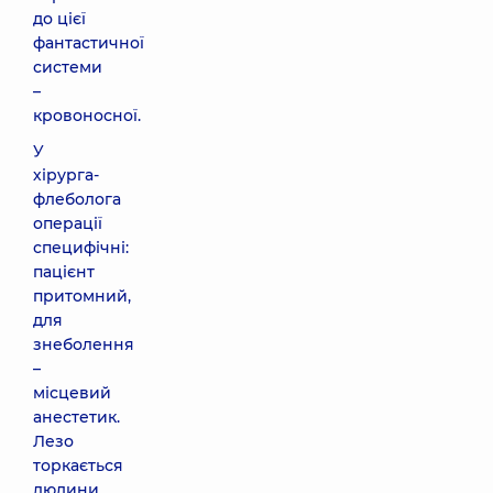
до цієї
фантастичної
системи
–
кровоносної.
У
хірурга-
флеболога
операції
специфічні:
пацієнт
притомний,
для
знеболення
–
місцевий
анестетик.
Лезо
торкається
людини,