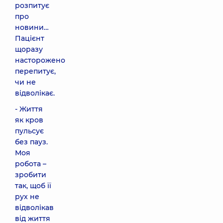
розпитує
про
новини…
Пацієнт
щоразу
насторожено
перепитує,
чи не
відволікає.
- Життя
як кров
пульсує
без пауз.
Моя
робота –
зробити
так, щоб її
рух не
відволікав
від життя