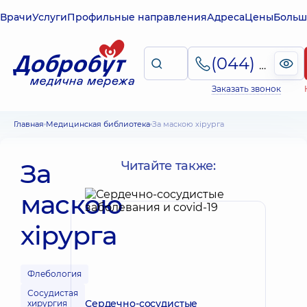
Врачи
Услуги
Профильные направления
Адреса
Цены
Больш
(044) 495-2-888
Заказать звонок
Главная
Медицинская библиотека
За маскою хірурга
За
Читайте также:
маскою
хірурга
Флебология
Сосудистая
Сердечно-сосудистые
хирургия