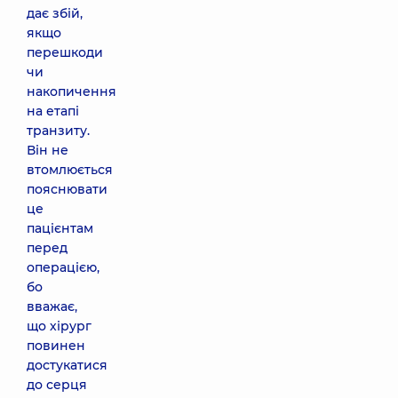
дає збій,
якщо
перешкоди
чи
накопичення
на етапі
транзиту.
Він не
втомлюється
пояснювати
це
пацієнтам
перед
операцією,
бо
вважає,
що хірург
повинен
достукатися
до серця