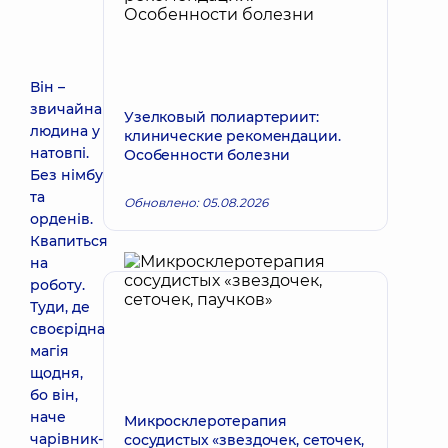
Він –
звичайна
Узелковый полиартериит:
людина у
клинические рекомендации.
натовпі.
Особенности болезни
Без німбу
та
Обновлено: 05.08.2026
орденів.
Квапиться
на
роботу.
Туди, де
своєрідна
магія
щодня,
бо він,
наче
Микросклеротерапия
чарівник-
сосудистых «звездочек, сеточек,