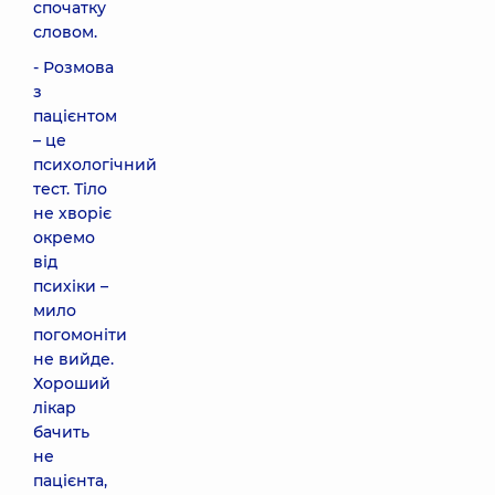
спочатку
словом.
- Розмова
з
пацієнтом
– це
психологічний
тест. Тіло
не хворіє
окремо
від
психіки –
мило
погомоніти
не вийде.
Хороший
лікар
бачить
не
пацієнта,