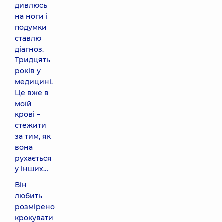
дивлюсь
на ноги і
подумки
ставлю
діагноз.
Тридцять
років у
медицині.
Це вже в
моїй
крові –
стежити
за тим, як
вона
рухається
у інших…
Він
любить
розмірено
крокувати