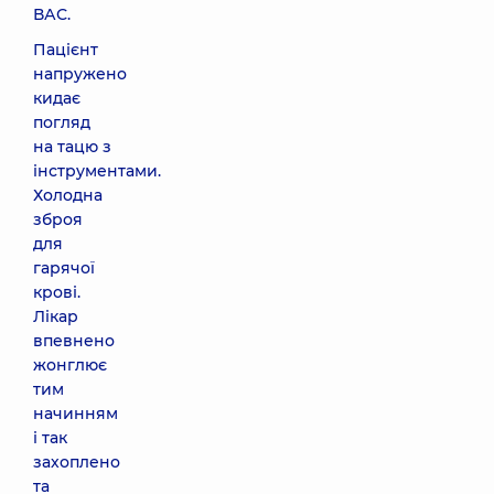
ВАС.
Пацієнт
напружено
кидає
погляд
на тацю з
інструментами.
Холодна
зброя
для
гарячої
крові.
Лікар
впевнено
жонглює
тим
начинням
і так
захоплено
та