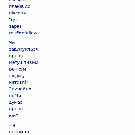
планів до
пікселя
"тут і
зараз"
rel="nofollow".
Чи
задумуються
про це
метушливим
ранком
люди у
натовпі?
Звичайно,
ні. Чи
думає
про це
він?
– Я
постійно