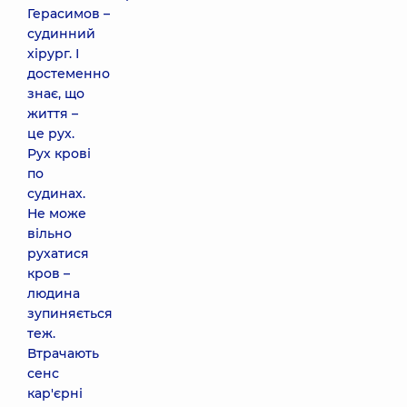
Герасимов –
судинний
хірург. І
достеменно
знає, що
життя –
це рух.
Рух крові
по
судинах.
Не може
вільно
рухатися
кров –
людина
зупиняється
теж.
Втрачають
сенс
кар'єрні