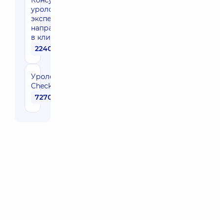
Консультация
уролога
эксперта
направления
в клинике
2240 грн
Урологический
Check-up
7270 грн