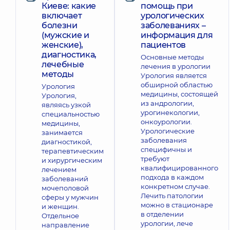
Киеве: какие
помощь при
включает
урологических
болезни
заболеваниях –
(мужские и
информация для
женские),
пациентов
диагностика,
Основные методы
лечебные
лечения в урологии
методы
Урология является
обширной областью
Урология
медицины, состоящей
Урология,
из андрологии,
являясь узкой
урогинекологии,
специальностью
онкоурологии.
медицины,
Урологические
занимается
заболевания
диагностикой,
специфичны и
терапевтическим
требуют
и хирургическим
квалифицированного
лечением
подхода в каждом
заболеваний
конкретном случае.
мочеполовой
Лечить патологии
сферы у мужчин
можно в стационаре
и женщин.
в отделении
Отдельное
урологии, лече
направление