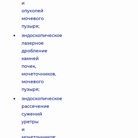
и
опухолей
мочевого
пузыря;
эндоскопическое
лазерное
дробление
камней
почек,
мочеточников,
мочевого
пузыря;
эндоскопическое
рассечение
сужений
уретры
и
мочеточников;