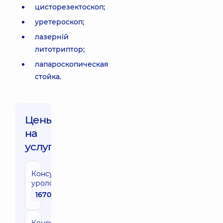
цисторезектоскоп;
уретероскоп;
лазерній
литотриптор;
лапароскопическая
стойка.
Цены
на
услуги:
Консультация
уролога
1670 грн