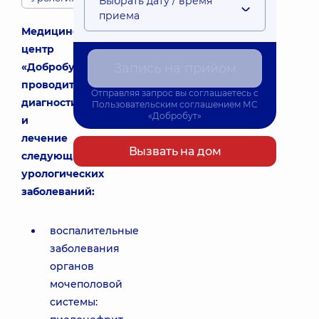
Выбрать дату / время
приема
Медицинский
центр
«Добробут»
Запись на прийом
проводит
Отправляя запрос вы соглашаетесь с
диагностику
Пользовательским соглашением
МС
«Добробут»
и
лечение
Вызвать на дом
следующих
урологических
заболеваний:
воспалительные
заболевания
органов
мочеполовой
системы: