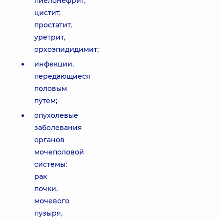
пиелонефрит,
цистит,
простатит,
уретрит,
орхоэпидидимит;
инфекции,
передающиеся
половым
путем;
опухолевые
заболевания
органов
мочеполовой
системы:
рак
почки,
мочевого
пузыря,