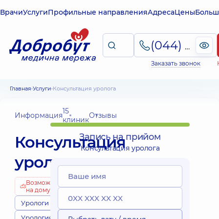
Врачи
Услуги
Профильные направления
Адреса
Цены
Больш
(044) 495-2-888
Заказать звонок
Главная
Услуги
Консультация уролога
15
Информация
Отзывы
клиник
Запись на прийом
Консультация
Консультация уролога
уролога
Возможно
на дому
Урологи
Урология