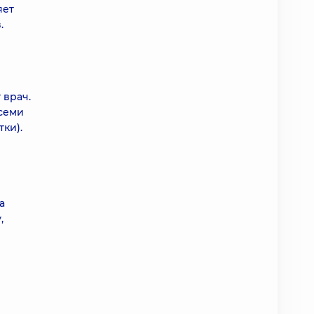
яет
.
 врач.
 семи
ки).
а
,