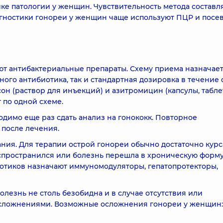
ике патологии у женщин. Чувствительность метода составл
агностики гонореи у женщин чаще используют ПЦР и посев
 антибактериальные препараты. Схему приема назначает
ного антибиотика, так и стандартная дозировка в течение
н (раствор для инъекций) и азитромицин (капсулы, таблет
по одной схеме.
димо еще раз сдать анализ на гонококк. Повторное
 после лечения.
ания. Для терапии острой гонореи обычно достаточно курс
спространился или болезнь перешла в хроническую форму
отиков назначают иммуномодуляторы, гепатопротекторы,
олезнь не столь безобидна и в случае отсутствия или
осложнениями. Возможные осложнения гонореи у женщин: