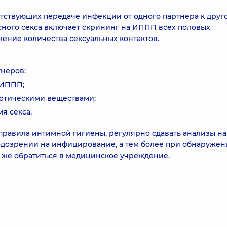
ятствующих передаче инфекции от одного партнера к друг
асного секса включает скрининг на ИППП всех половых
ение количества сексуальных контактов.
тнеров;
 ИППП;
котическими веществами;
я секса.
 правила интимной гигиены, регулярно сдавать анализы н
одозрении на инфицирование, а тем более при обнаруже
 же обратиться в медицинское учреждение.