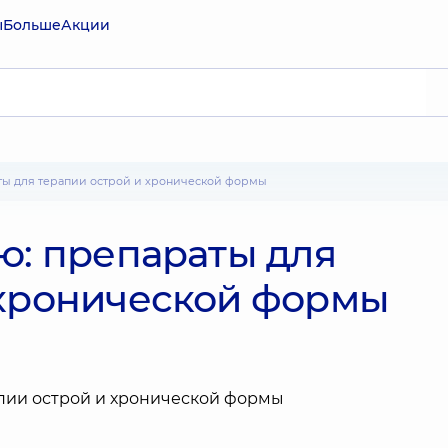
ы
Больше
Акции
аты для терапии острой и хронической формы
ю: препараты для
 хронической формы