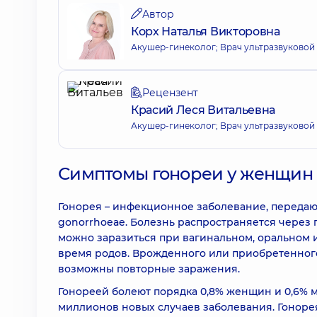
Автор
Корх Наталья Викторовна
Акушер-гинеколог; Врач ультразвуковой
Рецензент
Красий Леся Витальевна
Акушер-гинеколог; Врач ультразвуковой
Симптомы гонореи у женщин
Гонорея – инфекционное заболевание, передающ
gonorrhoeae. Болезнь распространяется через
можно заразиться при вагинальном, оральном и
время родов. Врожденного или приобретенного
возможны повторные заражения.
Гонореей болеют порядка 0,8% женщин и 0,6% му
миллионов новых случаев заболевания. Гонор