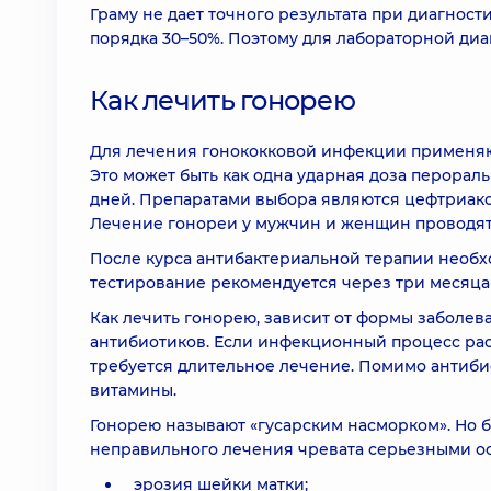
Граму не дает точного результата при диагност
порядка 30–50%. Поэтому для лабораторной ди
Как лечить гонорею
Для лечения гонококковой инфекции применяют
Это может быть как одна ударная доза перораль
дней. Препаратами выбора являются цефтриаксо
Лечение гонореи у мужчин и женщин проводят 
После курса антибактериальной терапии необхо
тестирование рекомендуется через три месяца
Как лечить гонорею, зависит от формы заболев
антибиотиков. Если инфекционный процесс ра
требуется длительное лечение. Помимо антиби
витамины.
Гонорею называют «гусарским насморком». Но б
неправильного лечения чревата серьезными 
эрозия шейки матки;