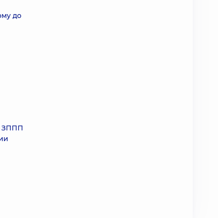
ому до
а ЗППП
нии