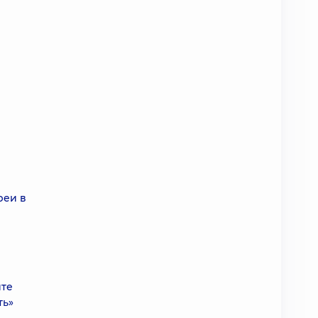
реи в
йте
ть»