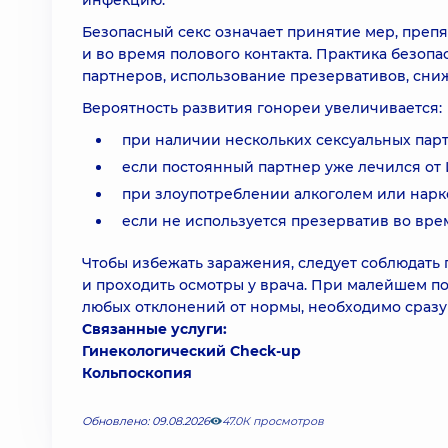
инфекцию.
Безопасный секс означает принятие мер, преп
и во время полового контакта. Практика безоп
партнеров, использование презервативов, сниж
Вероятность развития гонореи увеличивается:
при наличии нескольких сексуальных пар
если постоянный партнер уже лечился от
при злоупотреблении алкоголем или нар
если не используется презерватив во врем
Чтобы избежать заражения, следует соблюдать
и проходить осмотры у врача. При малейшем п
любых отклонений от нормы, необходимо сразу
Связанные услуги:
Гинекологический Check-up
Кольпоскопия
Обновлено: 09.08.2026
47.0К просмотров