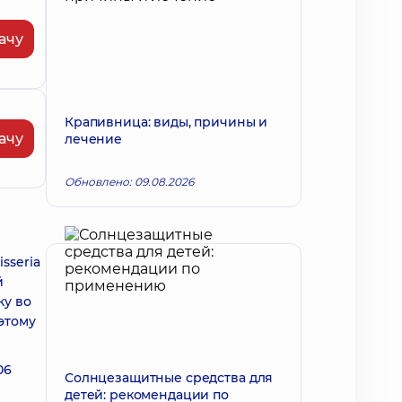
ачу
Крапивница: виды, причины и
ачу
лечение
Обновлено: 09.08.2026
sseria
й
ку во
этому
06
Солнцезащитные средства для
м
детей: рекомендации по