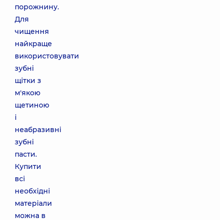
порожнину.
Для
чищення
найкраще
використовувати
зубні
щітки з
м'якою
щетиною
і
неабразивні
зубні
пасти.
Купити
всі
необхідні
матеріали
можна в