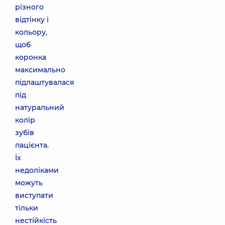
різного
відтінку і
кольору,
щоб
коронка
максимально
підлаштувалася
під
натуральний
колір
зубів
пацієнта.
Їх
недоліками
можуть
виступати
тільки
нестійкість