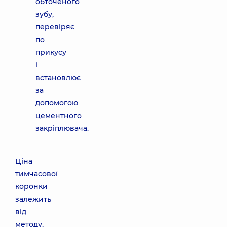
обточеного
зубу,
перевіряє
по
прикусу
і
встановлює
за
допомогою
цементного
закріплювача.
Ціна
тимчасової
коронки
залежить
від
методу,