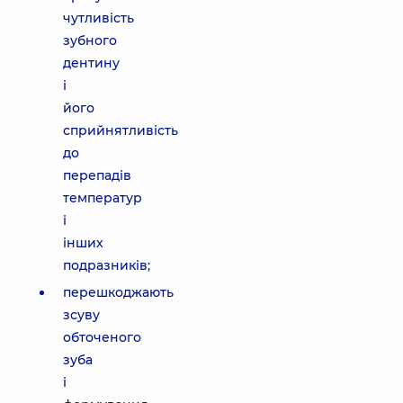
чутливість
зубного
дентину
і
його
сприйнятливість
до
перепадів
температур
і
інших
подразників;
перешкоджають
зсуву
обточеного
зуба
і