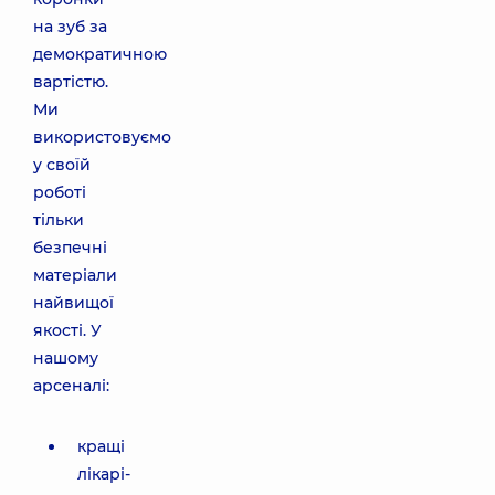
на зуб за
демократичною
вартістю.
Ми
використовуємо
у своїй
роботі
тільки
безпечні
матеріали
найвищої
якості. У
нашому
арсеналі:
кращі
лікарі-