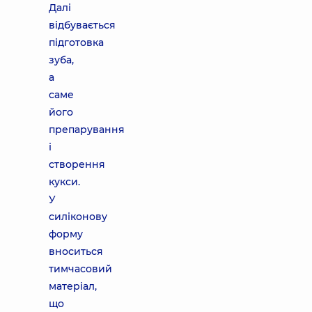
Далі
відбувається
підготовка
зуба,
а
саме
його
препарування
і
створення
кукси.
У
силіконову
форму
вноситься
тимчасовий
матеріал,
що