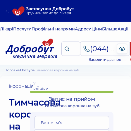
Застосунок Добробут
Зручний запис до лікаря
Лікарі
Послуги
Профільні напрями
Адреси
Ціни
Більше
Акції
(044) 495-2-888
Замовити дзвінок
Головна
Послуги
Тимчасова коронка на зуб
2
Інформація
клініки
Запис на прийом
Тимчасова
Тимчасова коронка на зуб
коронка
на