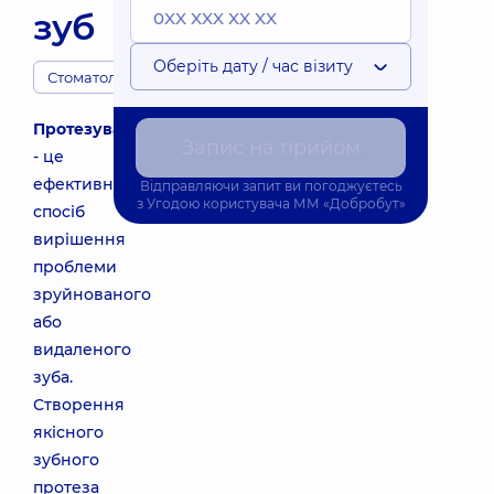
зуб
Оберіть дату / час візиту
Стоматологи
Протезування
Запис на прийом
- це
ефективний
Відправляючи запит ви погоджуєтесь
з
Угодою користувача
ММ «Добробут»
спосіб
вирішення
проблеми
зруйнованого
або
видаленого
зуба.
Створення
якісного
зубного
протеза