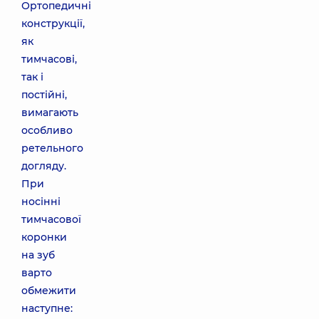
Ортопедичні
конструкції,
як
тимчасові,
так і
постійні,
вимагають
особливо
ретельного
догляду.
При
носінні
тимчасової
коронки
на зуб
варто
обмежити
наступне: