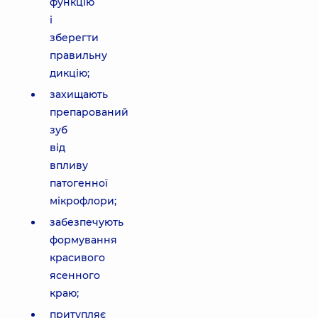
функцію
і
зберегти
правильну
дикцію;
захищають
препарований
зуб
від
впливу
патогенної
мікрофлори;
забезпечують
формування
красивого
ясенного
краю;
притупляє