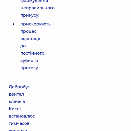
формування
неправильного
прикусу;
прискорюють
процес
адаптації
до
постійного
зубного
протезу.
Добробут
дентал
клінік в
Києві
встановлює
тимчасові
коронки