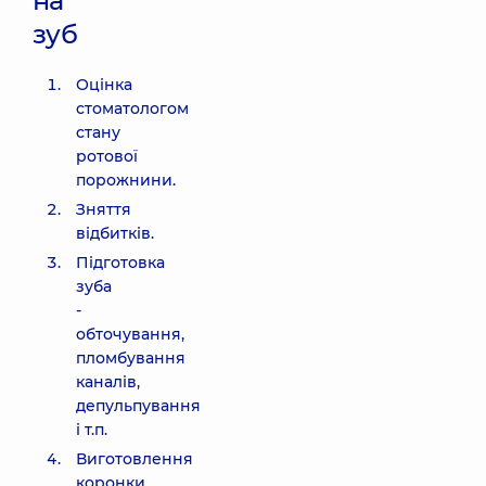
на
зуб
Оцінка
стоматологом
стану
ротової
порожнини.
Зняття
відбитків.
Підготовка
зуба
-
обточування,
пломбування
каналів,
депульпування
і т.п.
Виготовлення
коронки.