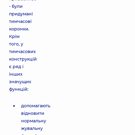
- були
придумані
тимчасові
коронки.
Крім
того, у
тимчасових
конструкцій
є ряд і
інших
значущих
функцій:
допомагають
відновити
нормальну
жувальну