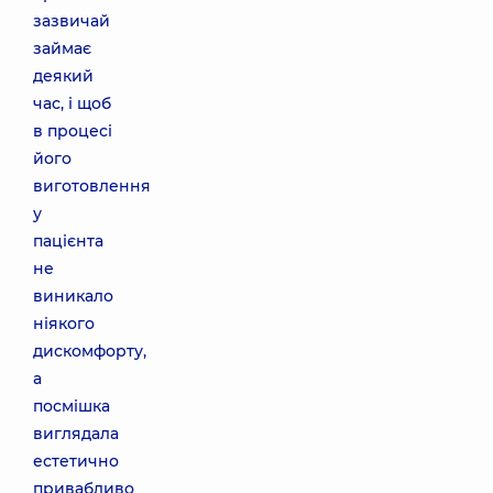
зазвичай
займає
деякий
час, і щоб
в процесі
його
виготовлення
у
пацієнта
не
виникало
ніякого
дискомфорту,
а
посмішка
виглядала
естетично
привабливо