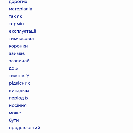
дорогих
матеріалів,
так як
термін
експлуатації
тимчасової
коронки
займає
зазвичай
до 3
тижнів. У
рідкісних
випадках
період їх
носіння
може
бути
продовжений