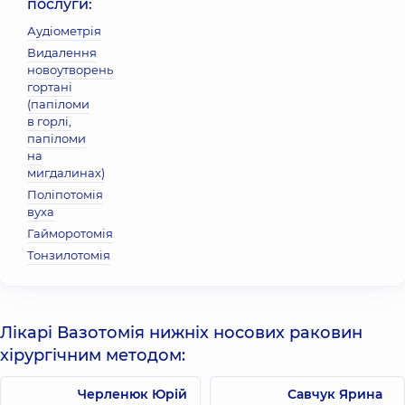
послуги:
Аудіометрія
Видалення
новоутворень
гортані
(папіломи
в горлі,
папіломи
на
мигдалинах)
Поліпотомія
вуха
Гайморотомія
Тонзилотомія
Лікарі Вазотомія нижніх носових раковин
хірургічним методом:
Черленюк Юрій
Савчук Ярина