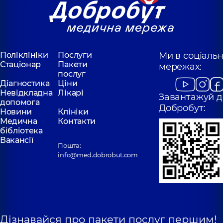
Інна
Олексіївна
Олександрівна
Отоларинголог;
Отоларинголог
Отоларинголог;
дитячий,
7 років
Отоларинголог
досвіду
дитячий,
7 років
досвіду
Поліклініки
Послуги
Ми в соціаль
Стаціонар
Пакети
мережах:
Шингірей
послуг
Шуляк Максим
(Божко) Наталія
Діагностика
Ціни
Андрійович
Вікторівна
Невідкладна
Лікарі
Завантажуй д
Отоларинголог;
Отоларинголог;
допомога
Отоларинголог
Добробут:
Отоларинголог
Новини
Клініки
дитячий,
19 років
дитячий,
25 років
Медична
Контакти
досвіду
досвіду
бібліотека
Вакансії
Пошта:
Любарець
Романків
info@med.dobrobut.com
Ангеліна
Святослав
Олександрівна
Іванович
Отоларинголог;
Отоларинголог;
Отоларинголог
Отоларинголог
дитячий,
5 років
дитячий,
5 років
досвіду
досвіду
Дізнавайся про пакети послуг першим!