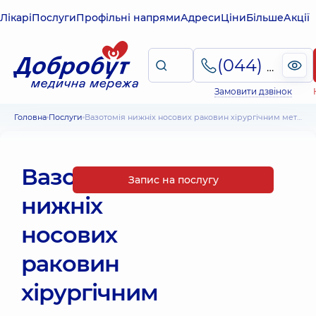
Лікарі
Послуги
Профільні напрями
Адреси
Ціни
Більше
Акції
(044) 495-2-888
Замовити дзвінок
Головна
Послуги
Вазотомія нижніх носових раковин хірургічним методом
Вазотомія
Запис на послугу
нижніх
носових
раковин
хірургічним