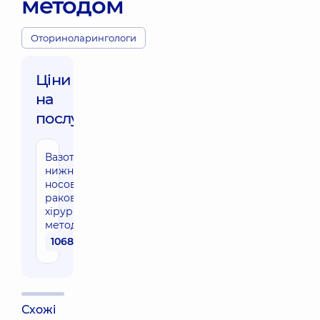
методом
Оториноларингологи
Ціни
на
послуги:
Вазотомія
нижніх
носових
раковин
хірургічним
методом
10680 грн
Схожі