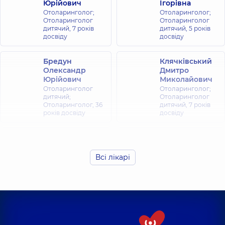
Юрійович
Ігорівна
Отоларинголог;
Отоларинголог;
Отоларинголог
Отоларинголог
дитячий,
7 років
дитячий,
5 років
досвіду
досвіду
Бредун
Клячківський
Олександр
Дмитро
Юрійович
Миколайович
Отоларинголог
Отоларинголог;
дитячий;
Отоларинголог
Отоларинголог,
36
дитячий,
7 років
років досвіду
досвіду
Кондрацька
Курило Артем
Ірина
Вікторович
Олександрівна
Всі лікарі
Отоларинголог;
Отоларинголог;
Отоларинголог
Отоларинголог
дитячий,
13 років
дитячий,
36 років
досвіду
досвіду
Клячківська
(Любельчук)
Федорець Юлія