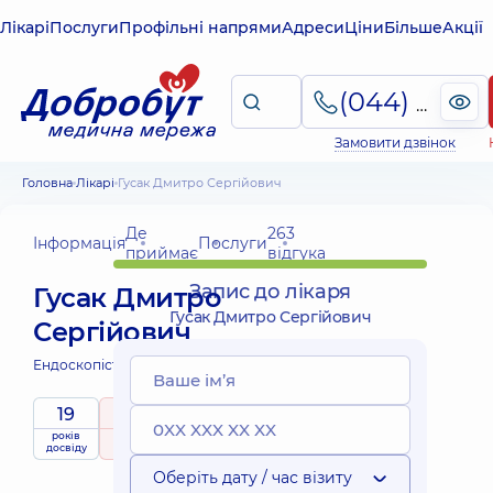
Лікарі
Послуги
Профільні напрями
Адреси
Ціни
Більше
Акції
(044) 495-2-888
Замовити дзвінок
Головна
Лікарі
Гусак Дмитро Сергійович
Де
263
Інформація
Послуги
приймає
відгука
Запис до лікаря
Гусак Дмитро
Гусак Дмитро Сергійович
Сергійович
Ендоскопіст;
19
5
/ 5
років
рейтинг
на підставі
Експерт
досвіду
263 відгука
Оберіть дату / час візиту