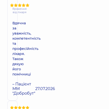
Враження
від лікаря
Вдячна
за
уважність,
компетентність
та
професійність
лікаря.
Також
дякую
його
помічниці
– Пацієнт
ММ
27.07.2026
"Добробут"