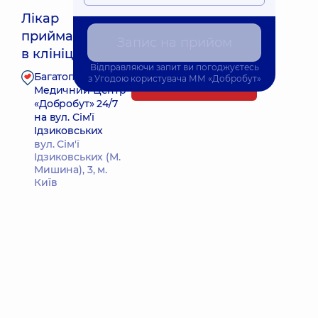
Лікар
приймає
Найближчий час прийому: 10.08.2026 12:45
Запис на прийом
в клініці
Відправляючи запит ви погоджуєтесь
Багатопрофільний
з
Угодою користувача
ММ «Добробут»
Запис до лікаря
Медичний Центр
«Добробут» 24/7
на вул. Сім’ї
Ідзиковських
вул. Сім'ї
Ідзиковських (М.
Мишина), 3, м.
Київ