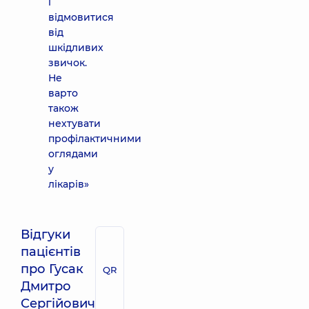
і
відмовитися
від
шкідливих
звичок.
Не
варто
також
нехтувати
профілактичними
оглядами
у
лікарів»
Відгуки
пацієнтів
про Гусак
QR
Дмитро
Сергійович