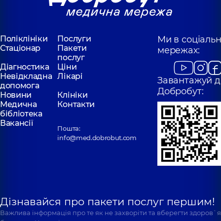
Поліклініки
Послуги
Ми в соціаль
Стаціонар
Пакети
мережах:
послуг
Діагностика
Ціни
Невідкладна
Лікарі
Завантажуй д
допомога
Добробут:
Новини
Клініки
Медична
Контакти
бібліотека
Вакансії
Пошта:
info@med.dobrobut.com
Дізнавайся про пакети послуг першим!
Важлива інформація про те як не захворіти та вберегти здоров`