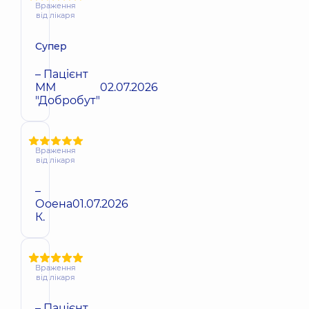
Враження
від лікаря
Супер
– Пацієнт
ММ
02.07.2026
"Добробут"
Враження
від лікаря
–
Ооена
01.07.2026
К.
Враження
від лікаря
– Пацієнт