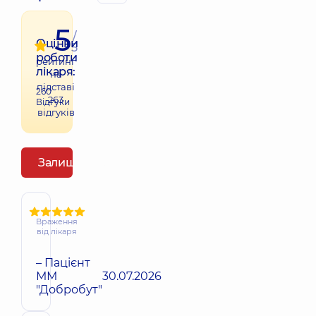
5
/
Оцінки
5
роботи
рейтинг
лікаря:
на
підставі
260
263
Відгуки
відгуків
Залишити відгук
Враження
від лікаря
– Пацієнт
ММ
30.07.2026
"Добробут"