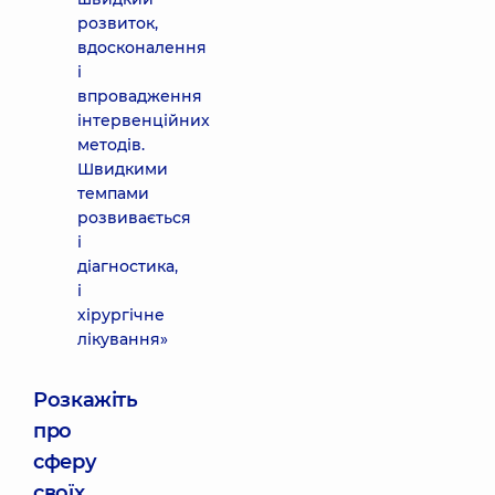
розвиток,
вдосконалення
і
впровадження
інтервенційних
методів.
Швидкими
темпами
розвивається
і
діагностика,
і
хірургічне
лікування»
Розкажіть
про
сферу
своїх