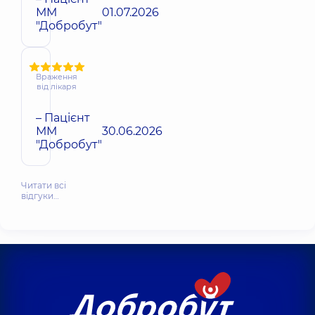
ММ
01.07.2026
"Добробут"
Враження
від лікаря
– Пацієнт
ММ
30.06.2026
"Добробут"
Читати всі
відгуки…