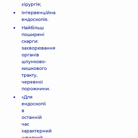
хірургія;
інтервенційна
ендоскопія.
Найбільш
поширені
скарги:
захворювання
органів
шлунково-
кишкового
тракту,
черевної
порожнини.
«Для
ендоскопії
в
останній
час
характерний
швидкий