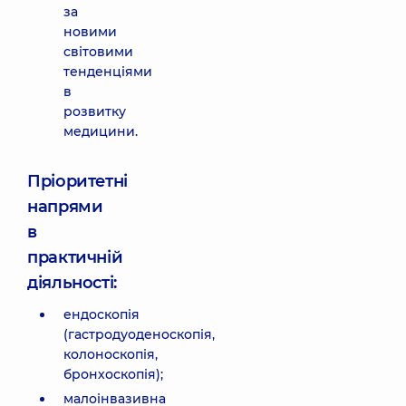
за
новими
світовими
тенденціями
в
розвитку
медицини.
Пріоритетні
напрями
в
практичній
діяльності:
ендоскопія
(гастродуоденоскопія,
колоноскопія,
бронхоскопія);
малоінвазивна