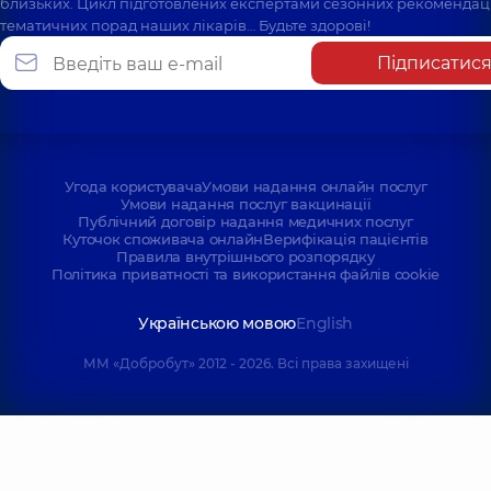
близьких. Цикл підготовлених експертами сезонних рекомендаці
тематичних порад наших лікарів… Будьте здорові!
Підписатис
Угода користувача
Умови надання онлайн послуг
Умови надання послуг вакцинації
Публічний договір надання медичних послуг
Куточок споживача онлайн
Верифікація пацієнтів
Правила внутрішнього розпорядку
Політика приватності та використання файлів cookie
Українською мовою
English
ММ «Добробут» 2012 - 2026. Всі права захищені