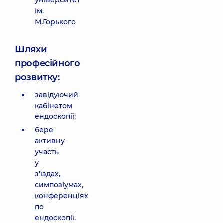
університет
ім.
М.Горького
Шляхи
професійного
розвитку:
завідуючий
кабінетом
ендоскопії;
бере
активну
участь
у
з'їздах,
симпозіумах,
конференціях
по
ендоскопії,