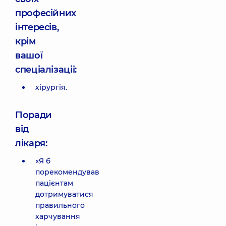
професійних
інтересів,
крім
вашої
спеціалізації:
хірургія.
Поради
від
лікаря:
«Я б
порекомендував
пацієнтам
дотримуватися
правильного
харчування