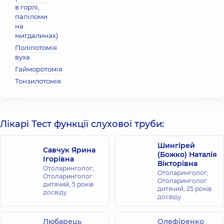
в горлі,
папіломи
на
мигдалинах)
Поліпотомія
вуха
Гайморотомія
Тонзилотомія
Лікарі Тест функції слухової труби:
Шингірей
Савчук Ярина
(Божко) Наталія
Ігорівна
Вікторівна
Отоларинголог;
Отоларинголог;
Отоларинголог
Отоларинголог
дитячий,
5 років
дитячий,
25 років
досвіду
досвіду
Любарець
Олефіренко