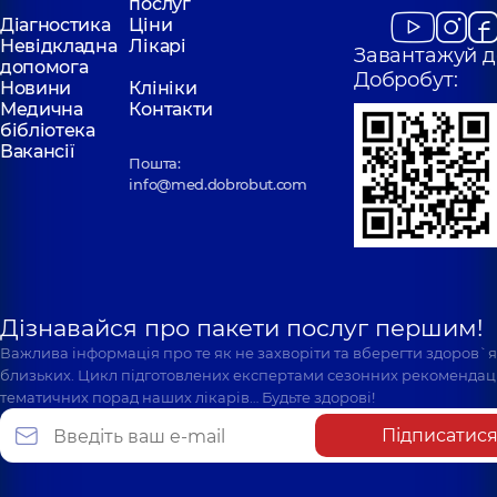
послуг
Діагностика
Ціни
Невідкладна
Лікарі
Завантажуй д
допомога
Добробут:
Новини
Клініки
Медична
Контакти
бібліотека
Вакансії
Пошта:
info@med.dobrobut.com
Дізнавайся про пакети послуг першим!
Важлива інформація про те як не захворіти та вберегти здоров`
близьких. Цикл підготовлених експертами сезонних рекомендаці
тематичних порад наших лікарів… Будьте здорові!
Підписатис