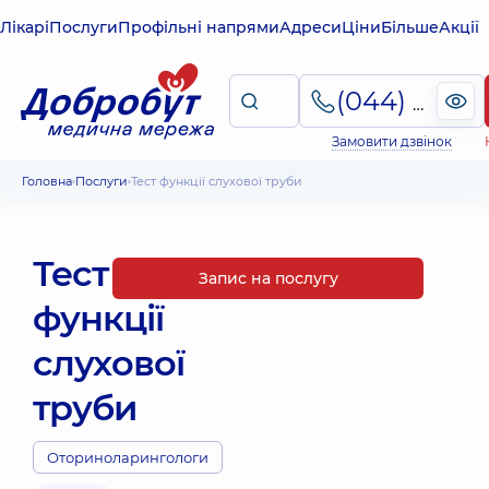
Лікарі
Послуги
Профільні напрями
Адреси
Ціни
Більше
Акції
(044) 495-2-888
Замовити дзвінок
Головна
Послуги
Тест функції слухової труби
Тест
Запис на послугу
функції
слухової
труби
Оториноларингологи