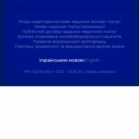
Угода користувача
Умови надання онлайн послуг
Умови надання послуг вакцинації
Публічний договір надання медичних послуг
Куточок споживача онлайн
Верифікація пацієнтів
Правила внутрішнього розпорядку
Політика приватності та використання файлів cookie
Українською мовою
English
ММ «Добробут» 2012 - 2026. Всі права захищені