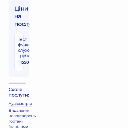
Ціни
на
послуги:
Тест
функції
слухової
труби
1550 грн
Схожі
послуги:
Аудіометрія
Видалення
новоутворень
гортані
(папіломи