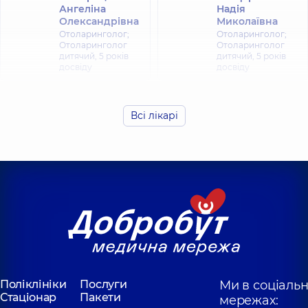
Ангеліна
Надія
Олександрівна
Миколаївна
Отоларинголог;
Отоларинголог;
Отоларинголог
Отоларинголог
дитячий,
5 років
дитячий,
5 років
досвіду
досвіду
Будзин Анна
Олександрівна
Всі лікарі
Отоларинголог;
Отоларинголог
дитячий,
5 років
досвіду
Поліклініки
Послуги
Ми в соціаль
Стаціонар
Пакети
мережах: