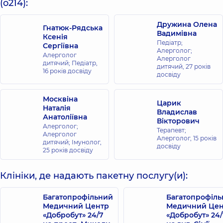
(o214):
Дружина Олена
Гнатюк-Рядська
Вадимівна
Ксенія
Педіатр;
Сергіївна
Алерголог;
Алерголог
Алерголог
дитячий; Педіатр,
дитячий,
27 років
16 років досвіду
досвіду
Москвіна
Царик
Наталія
Владислав
Анатоліївна
Вікторович
Алерголог;
Терапевт;
Алерголог
Алерголог,
15 років
дитячий; Імунолог,
досвіду
25 років досвіду
Клініки, де надають пакетну послугу(и):
Багатопрофільний
Багатопрофіл
Медичний Центр
Медичний Цен
«Добробут» 24/7
«Добробут» 24/