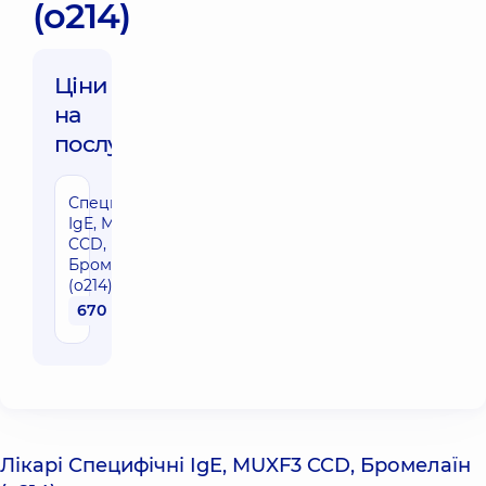
(o214)
Ціни
на
послуги:
Специфічні
IgE, MUXF3
CCD,
Бромелаїн
(o214)
670 грн
Лікарі Специфічні IgE, MUXF3 CCD, Бромелаїн