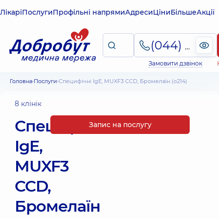
Лікарі
Послуги
Профільні напрями
Адреси
Ціни
Більше
Акції
(044) 495-2-888
Замовити дзвінок
Головна
Послуги
Специфічні IgE, MUXF3 CCD, Бромелаїн (o214)
8 клінік
Специфічні
Запис на послугу
IgE,
MUXF3
CCD,
Бромелаїн