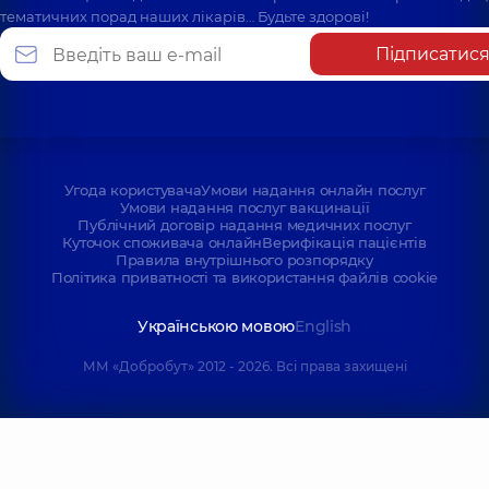
тематичних порад наших лікарів… Будьте здорові!
Підписатис
Угода користувача
Умови надання онлайн послуг
Умови надання послуг вакцинації
Публічний договір надання медичних послуг
Куточок споживача онлайн
Верифікація пацієнтів
Правила внутрішнього розпорядку
Політика приватності та використання файлів cookie
Українською мовою
English
ММ «Добробут» 2012 - 2026. Всі права захищені