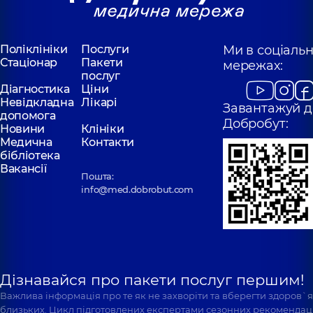
Медичний Центр
Медичний Цен
«Добробут» для
«Добробут» дл
всієї родини на
всієї родини н
Святошині
Позняках
Поліклініки
Послуги
Ми в соціаль
Поліклініка
вул.
Поліклініка
вул.
Стаціонар
Пакети
мережах:
Святошинська, 3-Б, м.
Драгоманова, 21-А
послуг
Київ
Київ
Діагностика
Ціни
Невідкладна
Лікарі
Завантажуй д
допомога
Добробут:
Новини
Клініки
Медична
Контакти
бібліотека
Вакансії
Пошта:
info@med.dobrobut.com
Дізнавайся про пакети послуг першим!
Важлива інформація про те як не захворіти та вберегти здоров`
близьких. Цикл підготовлених експертами сезонних рекомендаці