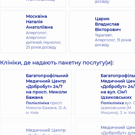
досвіду
Москвіна
Царик
Наталія
Владислав
Анатоліївна
Вікторович
Алерголог;
Терапевт;
Алерголог
Алерголог,
15 років
дитячий; Імунолог,
досвіду
25 років досвіду
Клініки, де надають пакетну послугу(и):
Багатопрофільний
Багатопрофіл
Медичний Центр
Медичний Цен
«Добробут» 24/7
«Добробут» 24/
на просп. Миколи
на вул. Сім’ї
Бажана
Ідзиковських
Поліклініка
просп.
Поліклініка
вул. С
Миколи Бажана, 12-А,
Ідзиковських (М.
м. Київ
Мишина), 3, м. Киї
Медичний Цен
Медичний Центр
«Добробут» дл