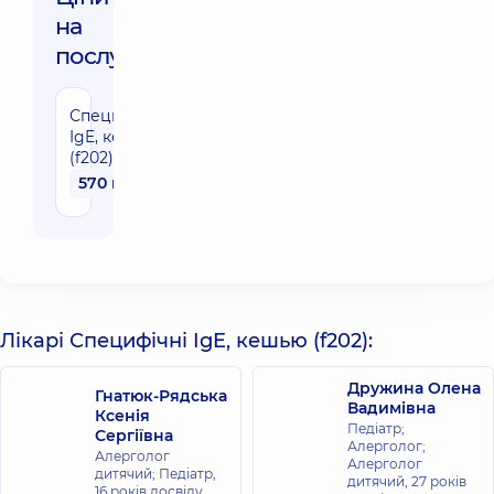
на
послуги:
Специфічні
IgE, кешью
(f202)
570 грн
Лікарі Специфічні IgE, кешью (f202):
Дружина Олена
Гнатюк-Рядська
Вадимівна
Ксенія
Педіатр;
Сергіївна
Алерголог;
Алерголог
Алерголог
дитячий; Педіатр,
дитячий,
27 років
16 років досвіду