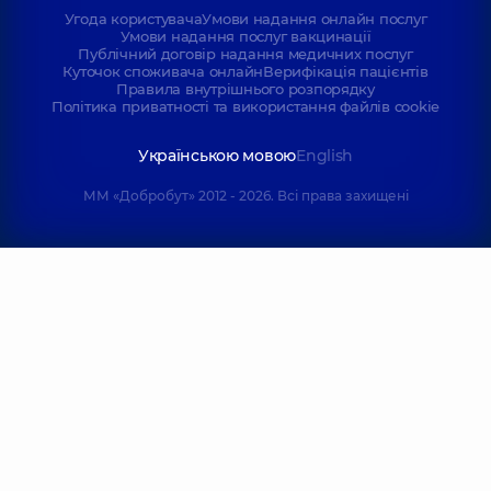
Угода користувача
Умови надання онлайн послуг
Умови надання послуг вакцинації
Публічний договір надання медичних послуг
Куточок споживача онлайн
Верифікація пацієнтів
Правила внутрішнього розпорядку
Політика приватності та використання файлів cookie
Українською мовою
English
ММ «Добробут» 2012 - 2026. Всі права захищені