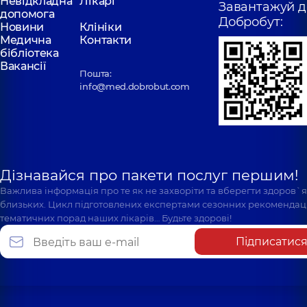
Невідкладна
Лікарі
Завантажуй д
допомога
Добробут:
Новини
Клініки
Медична
Контакти
бібліотека
Вакансії
Пошта:
info@med.dobrobut.com
Дізнавайся про пакети послуг першим!
Важлива інформація про те як не захворіти та вберегти здоров`
близьких. Цикл підготовлених експертами сезонних рекомендаці
тематичних порад наших лікарів… Будьте здорові!
Підписатис