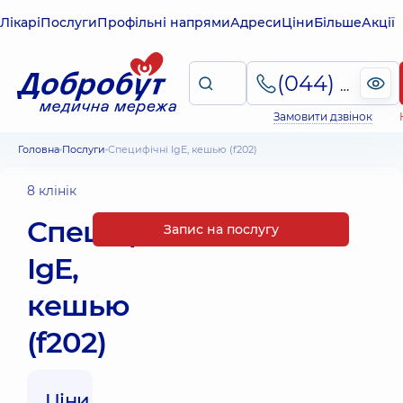
Лікарі
Послуги
Профільні напрями
Адреси
Ціни
Більше
Акції
(044) 495-2-888
Замовити дзвінок
Головна
Послуги
Специфічні IgE, кешью (f202)
8 клінік
Специфічні
Запис на послугу
IgE,
кешью
(f202)
Ціни