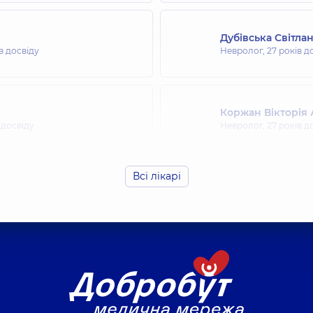
Дубівська Світлан
в досвіду
Невролог,
27 років д
Коржан Вікторія 
 досвіду
Невролог,
27 років д
Всі лікарі
Мохнач Анастасі
Невролог; Лікар з фу
Ребенок Наталія 
Невролог,
35 років д