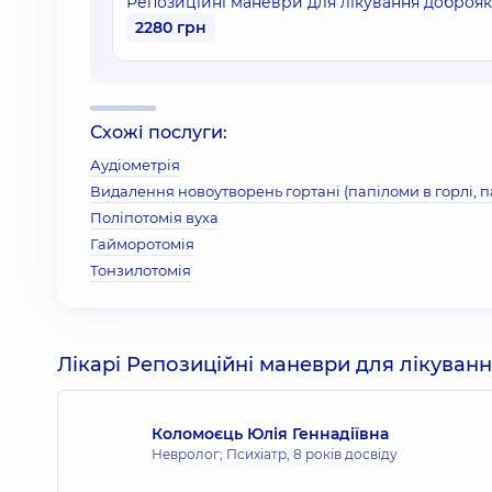
Репозиційні маневри для лікування доброя
2280 грн
Схожі послуги:
Аудіометрія
Видалення новоутворень гортані (папіломи в горлі, 
Поліпотомія вуха
Гайморотомія
Тонзилотомія
Лікарі Репозиційні маневри для лікува
Коломоєць Юлія Геннадіївна
Невролог; Психіатр,
8 років досвіду