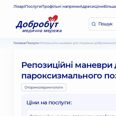
Лікарі
Послуги
Профільні напрями
Адреси
Ціни
Більш
Головна
Послуги
Репозиційні маневри для лікування доброякісно
Репозиційні маневри 
пароксизмального по
Оториноларингологи
Ціни на послуги: