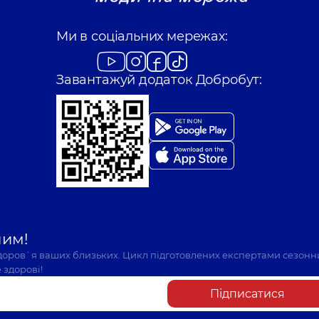
Щирський Тарас
Ми в соціальних мережах:
 досвіду
Невролог,
13 років д
Завантажуй додаток Добробут:
Любарець Ангелі
 років досвіду
Отоларинголог; Ото
Олефіренко Наді
 досвіду
Отоларинголог; Ото
шим!
Гаєвський Денис
здоров`я ваших близьких. Цикл підготовлених експертами сезонн
Невролог,
6 років до
 здорові!
Підписатися