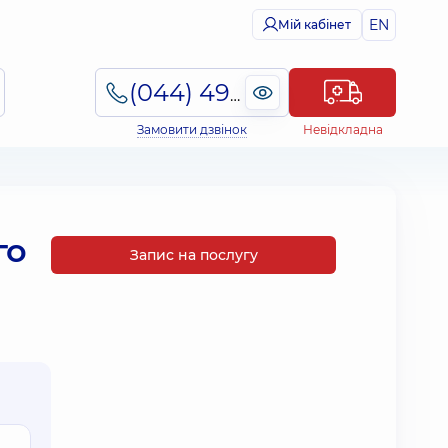
EN
Мій кабінет
(044) 495-2-888
Замовити дзвінок
Невідкладна
го
Запис на послугу