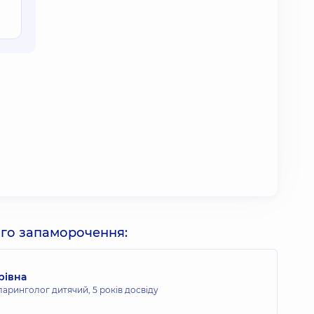
ого запаморочення:
рівна
ларинголог дитячий,
5 років досвіду