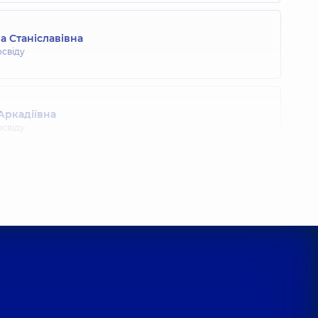
а Станіславівна
освіду
Аркадіївна
освіду
я Вадимівна
нкціональної діагностики,
11 років досвіду
Павлівна
освіду