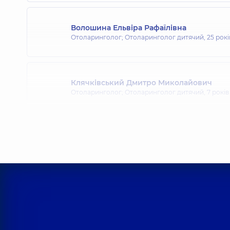
Волошина Ельвіра Рафаїлівна
Отоларинголог; Отоларинголог дитячий,
25 рокі
Клячківський Дмитро Миколайович
Отоларинголог; Отоларинголог дитячий,
7 років
Маслянчук Наталія Вікторівна
Невролог,
21 років досвіду
Овсяннікова Наталія Володимирівна
Невролог,
33 років досвіду