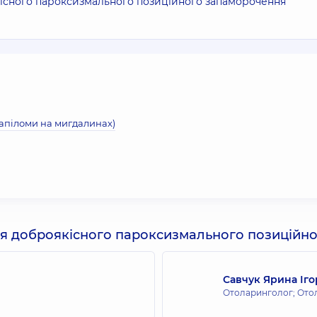
кісного пароксизмального позиційного запаморочення
папіломи на мигдалинах)
ння доброякісного пароксизмального позиційн
Савчук Ярина Іго
Отоларинголог; Ото