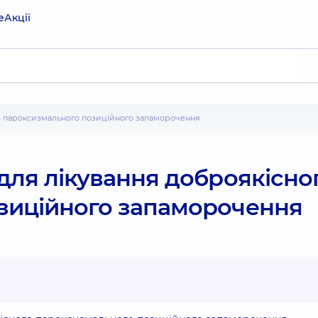
е
Акції
го пароксизмального позиційного запаморочення
для лікування доброякісно
зиційного запаморочення