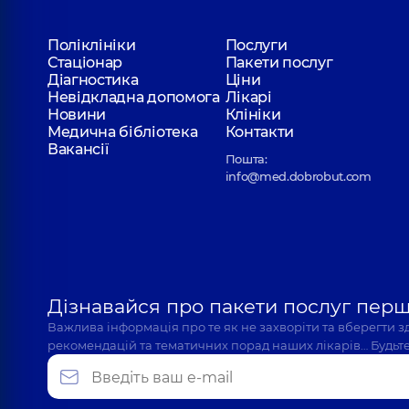
Федорець Юлія Олексіївна
Поліклініки
Послуги
Отоларинголог; Отоларинголог дитячий,
7 років
Стаціонар
Пакети послуг
Діагностика
Ціни
Невідкладна допомога
Лікарі
Новини
Клініки
Мошенська Олена Петрівна
Медична бібліотека
Контакти
Невролог; Лікар з ультразвукової діагностики,
28
Вакансії
Пошта:
info@med.dobrobut.com
Романків Святослав Іванович
Отоларинголог; Отоларинголог дитячий,
5 років
Дізнавайся про пакети послуг пер
Боднар Марія Ярославівна
Важлива інформація про те як не захворіти та вберегти 
Невролог,
7 років досвіду
рекомендацій та тематичних порад наших лікарів… Будьте