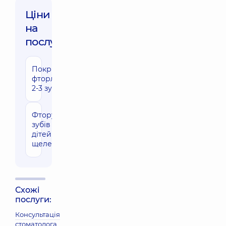
Ціни
на
послуги:
Покриття
550 грн
фторлаком
2-3 зуба
Фторування
1520 грн
зубів у
дітей (дві
щелепи)
Схожі
послуги:
Консультація
стоматолога