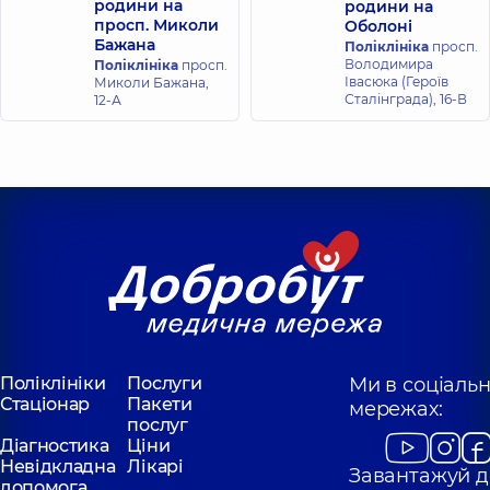
родини на
родини на
терапевт,
8 років
дитячий,
4 років
просп. Миколи
Оболоні
досвіду
досвіду
Бажана
Поліклініка
просп.
Володимира
Поліклініка
просп.
Івасюка (Героїв
Миколи Бажана,
Грабовська
Кліщ Софія
Сталінграда), 16-В
12-А
Світлана
Олександрівна
Євгенівна
Стоматолог
Стоматолог
дитячий,
6 років
дитячий,
25 років
досвіду
досвіду
Дьомочкіна
Пахненко
Наталія
Марія
Володимирівна
Олександрівна
Стоматолог
Стоматолог,
1
дитячий,
12 років
років досвіду
досвіду
Поліклініки
Послуги
Ми в соціаль
Стаціонар
Пакети
мережах:
послуг
Діагностика
Ціни
Невідкладна
Лікарі
Завантажуй д
допомога