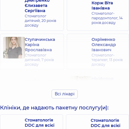
Дмитренко
Корж Віта
Єлизавета
Іванівна
Сергіївна
Стоматолог-
Стоматолог
пародонтолог,
14
дитячий,
20 років
років досвіду
досвіду
Ступачинська
Охріменко
Каріна
Олександр
Ярославівна
Іванович
Стоматолог
Стоматолог-
дитячий,
7 років
терапевт,
13 років
досвіду
досвіду
Нікіфоров
Оробець Лілія
Сергій
Сергіївна
Андрійович
Стоматолог-
Всі лікарі
Стоматолог
терапевт,
5 років
дитячий,
5 років
досвіду
досвіду
Клініки, де надають пакетну послугу(и):
Бугай Юрій
Добровольська
Стоматологія
Стоматологія
Володимирович
Анна Павлівна
DDC для всієї
DDC для всієї
Стоматолог-
Стоматолог