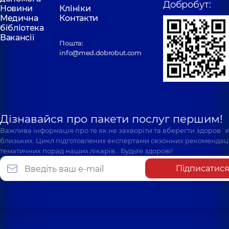
Добробут:
Новини
Клініки
Медична
Контакти
бібліотека
Вакансії
Пошта:
info@med.dobrobut.com
Дізнавайся про пакети послуг першим!
Важлива інформація про те як не захворіти та вберегти здоров`
близьких. Цикл підготовлених експертами сезонних рекомендаці
тематичних порад наших лікарів… Будьте здорові!
Підписатис