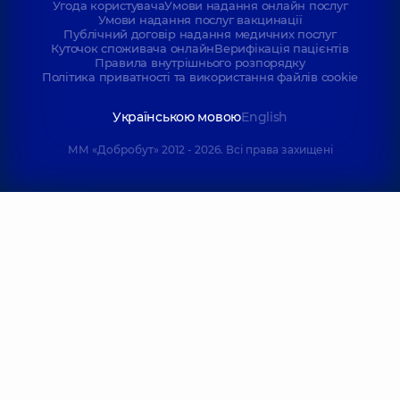
Угода користувача
Умови надання онлайн послуг
Умови надання послуг вакцинації
Публічний договір надання медичних послуг
Куточок споживача онлайн
Верифікація пацієнтів
Правила внутрішнього розпорядку
Політика приватності та використання файлів cookie
Українською мовою
English
ММ «Добробут» 2012 - 2026. Всі права захищені