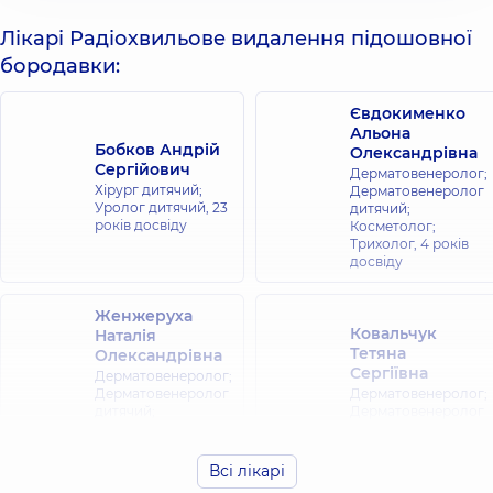
Лікарі Радіохвильове видалення підошовної
бородавки:
Євдокименко
Альона
Бобков Андрій
Олександрівна
Сергійович
Дерматовенеролог;
Хірург дитячий;
Дерматовенеролог
Уролог дитячий,
23
дитячий;
років досвіду
Косметолог;
Трихолог,
4 років
досвіду
Женжеруха
Ковальчук
Наталія
Тетяна
Олександрівна
Сергіївна
Дерматовенеролог;
Дерматовенеролог
Дерматовенеролог;
дитячий;
Дерматовенеролог
Дерматолог-хірург;
дитячий;
Косметолог;
Дерматолог-хірург,
Трихолог,
5 років
11 років досвіду
Всі лікарі
досвіду