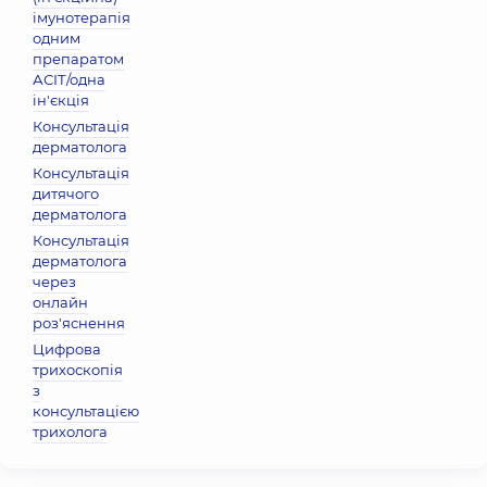
імунотерапія
одним
препаратом
АСІТ/одна
ін'єкція
Консультація
дерматолога
Консультація
дитячого
дерматолога
Консультація
дерматолога
через
онлайн
роз'яснення
Цифрова
трихоскопія
з
консультацією
трихолога