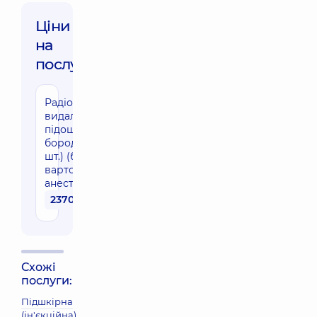
Ціни
на
послуги:
Радіохвильове
видалення
підошовної
бородавки (1
шт.) (без
вартості
анестезії)
2370 грн
Схожі
послуги:
Підшкірна
(ін'єкційна)