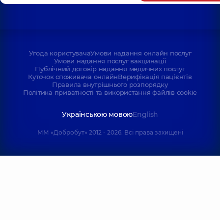
Угода користувача
Умови надання онлайн послуг
Умови надання послуг вакцинації
Публічний договір надання медичних послуг
Куточок споживача онлайн
Верифікація пацієнтів
Правила внутрішнього розпорядку
Політика приватності та використання файлів cookie
Українською мовою
English
ММ «Добробут» 2012 - 2026. Всі права захищені