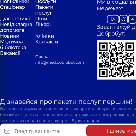
Святошині
Позняках
Поліклініки
Послуги
Ми в соціаль
Поліклініка
вул.
Поліклініка
вул.
Стаціонар
Пакети
мережах:
Святошинська, 3-Б, м.
Драгоманова, 21-А
послуг
Київ
Київ
Діагностика
Ціни
Невідкладна
Лікарі
Завантажуй д
допомога
Добробут:
Новини
Клініки
Медична
Контакти
бібліотека
Вакансії
Пошта:
info@med.dobrobut.com
Дізнавайся про пакети послуг першим!
Важлива інформація про те як не захворіти та вберегти здоров`
близьких. Цикл підготовлених експертами сезонних рекомендаці
тематичних порад наших лікарів… Будьте здорові!
Підписатис