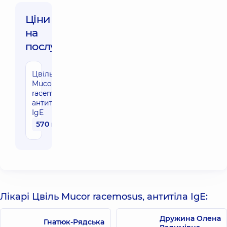
Ціни
на
послуги:
Цвіль
Mucor
racemosus,
антитіла
IgE
570 грн
Лікарі Цвіль Mucor racemosus, антитіла IgE:
Дружина Олена
Гнатюк-Рядська