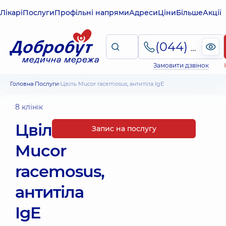
Лікарі
Послуги
Профільні напрями
Адреси
Ціни
Більше
Акції
(044) 495-2-888
Замовити дзвінок
Головна
Послуги
Цвіль Mucor racemosus, антитіла IgE
8 клінік
Цвіль
Запис на послугу
Mucor
racemosus,
антитіла
IgE