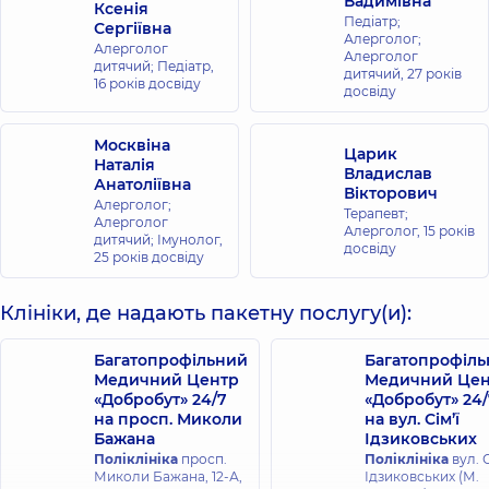
Вадимівна
Ксенія
Педіатр;
Сергіївна
Алерголог;
Алерголог
Алерголог
дитячий; Педіатр,
дитячий,
27 років
16 років досвіду
досвіду
Москвіна
Царик
Наталія
Владислав
Анатоліївна
Вікторович
Алерголог;
Терапевт;
Алерголог
Алерголог,
15 років
дитячий; Імунолог,
досвіду
25 років досвіду
Клініки, де надають пакетну послугу(и):
Багатопрофільний
Багатопрофіл
Медичний Центр
Медичний Цен
«Добробут» 24/7
«Добробут» 24/
на просп. Миколи
на вул. Сім’ї
Бажана
Ідзиковських
Поліклініка
просп.
Поліклініка
вул. С
Миколи Бажана, 12-А,
Ідзиковських (М.