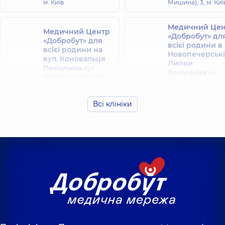
м. Київ
Мишина), 3, м. Киї
Медичний Цен
Медичний Центр
«Добробут» дл
«Добробут» для
всієї родини в
всієї родини на
Новопечерські
вул. Коновальця
Липки
Поліклініка
вул.
Поліклініка
вул.
Євгена Коновальця
Андрія Верхогляд
34-А, м. Київ
16-А, м. Київ
Всі клініки
Медичний Цен
Медичний Центр
«Добробут» дл
«Добробут» для
всієї родини н
всієї родини на
Оболоні
Русанівці
Поліклініка
прос
Поліклініка
вул.
Володимира Івас
Ентузіастів 1/2, м. Київ
(Героїв Сталінград
16-В, м. Київ
Медичний Центр
Медичний Цен
«Добробут» для
«Добробут» дл
всієї родини на
всієї родини н