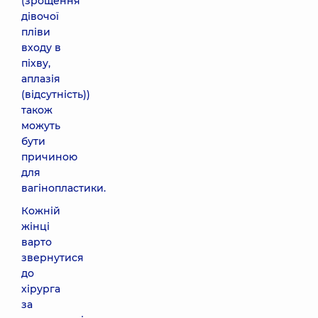
(зрощення
дівочої
пліви
входу в
піхву,
аплазія
(відсутність))
також
можуть
бути
причиною
для
вагінопластики.
Кожній
жінці
варто
звернутися
до
хірурга
за