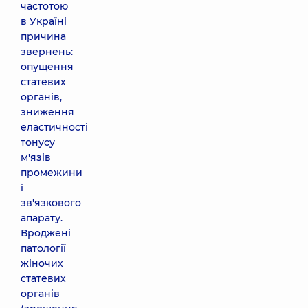
частотою
в Україні
причина
звернень:
опущення
статевих
органів,
зниження
еластичності
тонусу
м'язів
промежини
і
зв'язкового
апарату.
Вроджені
патології
жіночих
статевих
органів