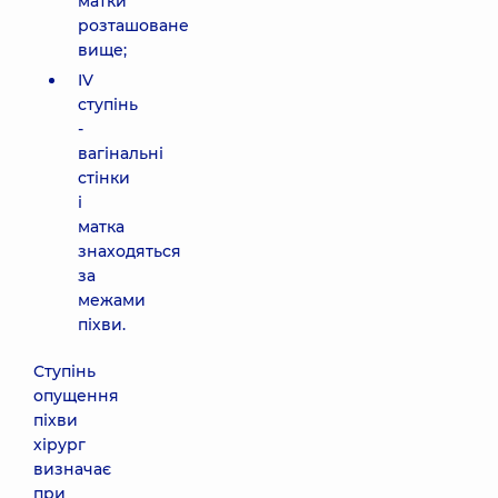
матки
розташоване
вище;
IV
ступінь
-
вагінальні
стінки
і
матка
знаходяться
за
межами
піхви.
Ступінь
опущення
піхви
хірург
визначає
при