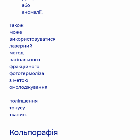
або
аномалії.
Також
може
використовуватися
лазерний
метод
вагінального
фракційного
фототермоліза
з метою
омолоджування
і
поліпшення
тонусу
тканин.
Кольпорафія