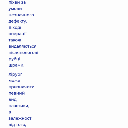
піхви за
умови
незначного
дефекту.
В ході
операції
також
видаляються
післяпологові
рубці і
шрами.
Хірург
може
призначити
певний
вид
пластики,
в
залежності
від того,