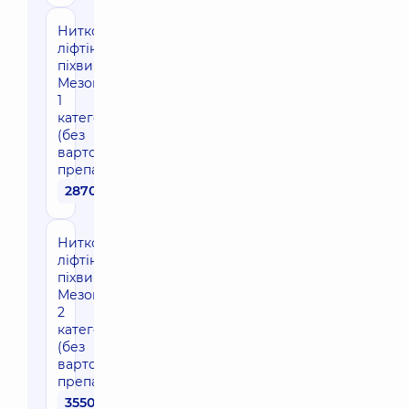
Нитковий
ліфтінг
піхви
Мезонитки
1
категории
(без
вартості
препарату)
28700 грн
Нитковий
ліфтінг
піхви
Мезонитки
2
категории
(без
вартості
препарату)
35500 грн