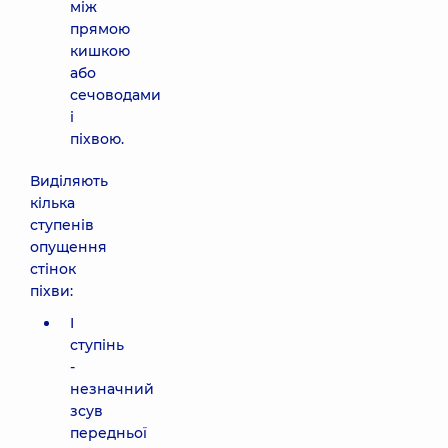
між
прямою
кишкою
або
сечоводами
і
піхвою.
Виділяють
кілька
ступенів
опущення
стінок
піхви:
I
ступінь
-
незначний
зсув
передньої