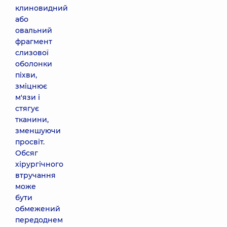
клиновидний
або
овальний
фрагмент
слизової
оболонки
піхви,
зміцнює
м'язи і
стягує
тканини,
зменшуючи
просвіт.
Обсяг
хірургічного
втручання
може
бути
обмежений
передоднем