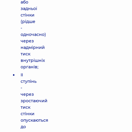
або
задньої
стінки
(рідше
-
одночасно)
через
надмірний
тиск
внутрішніх
органів;
II
ступінь
-
через
зростаючий
тиск
стінки
опускаються
до