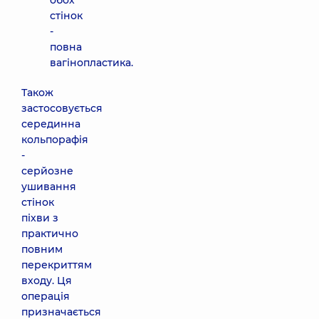
обох
стінок
-
повна
вагінопластика.
Також
застосовується
серединна
кольпорафія
-
серйозне
ушивання
стінок
піхви з
практично
повним
перекриттям
входу. Ця
операція
призначається