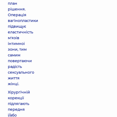
план
рішення.
Операція
вагінопластики
підвищує
еластичність
м'язів
інтимної
зони, тим
самим
повертаючи
радість
сексуального
життя
жінці.
Хірургічній
корекції
підлягають
передня
і/або