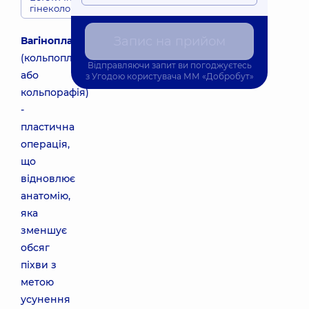
гінекологія
Запис на прийом
Вагінопластика
(кольпопластика
Відправляючи запит ви погоджуєтесь
або
з
Угодою користувача
ММ «Добробут»
кольпорафія)
-
пластична
операція,
що
відновлює
анатомію,
яка
зменшує
обсяг
піхви з
метою
усунення