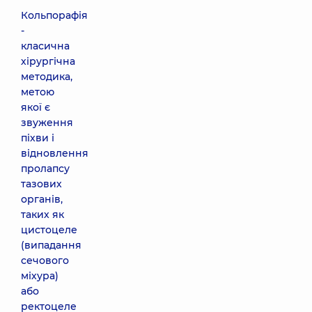
Кольпорафія
-
класична
хірургічна
методика,
метою
якої є
звуження
піхви і
відновлення
пролапсу
тазових
органів,
таких як
цистоцеле
(випадання
сечового
міхура)
або
ректоцеле