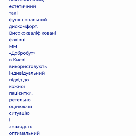
естетичний
так і
функціональний
дискомфорт.
Висококваліфіковані
фахівці
ММ
«Добробут»
в Києві
використовують
індивідуальний
підхід до
кожної
пацієнтки,
ретельно
оцінюючи
ситуацію
і
знаходять
оптимальний