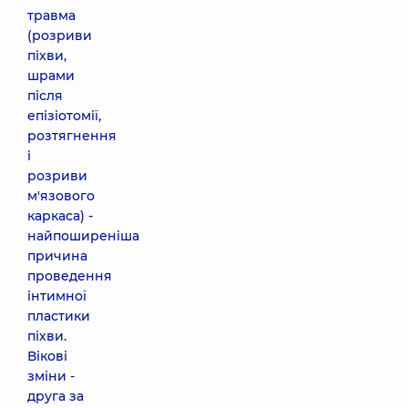
травма
(розриви
піхви,
шрами
після
епізіотомії,
розтягнення
і
розриви
м'язового
каркаса) -
найпоширеніша
причина
проведення
інтимної
пластики
піхви.
Вікові
зміни -
друга за