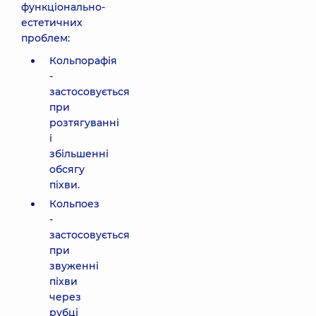
функціонально-
естетичних
проблем:
Кольпорафія
-
застосовується
при
розтягуванні
і
збільшенні
обсягу
піхви.
Кольпоез
-
застосовується
при
звуженні
піхви
через
рубці