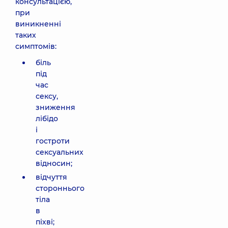
консультацією,
при
виникненні
таких
симптомів:
біль
під
час
сексу,
зниження
лібідо
і
гостроти
сексуальних
відносин;
відчуття
стороннього
тіла
в
піхві;