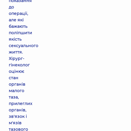
показання
до
операції,
але які
бажають
поліпшити
якість
сексуального
життя.
Хірург-
гінеколог
оцінює
стан
органів
малого
таза,
прилеглих
органів,
зв'язок і
м'язів
тазового