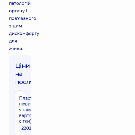
патологій
органу і
пов'язаного
з цим
дискомфорту
для
жінки.
Ціни
на
послуги:
Пластика
піхви (без
урахування
вартості
сітки)
22820 грн