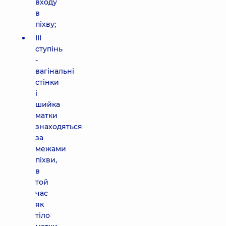
входу
в
піхву;
III
ступінь
-
вагінальні
стінки
і
шийка
матки
знаходяться
за
межами
піхви,
в
той
час
як
тіло