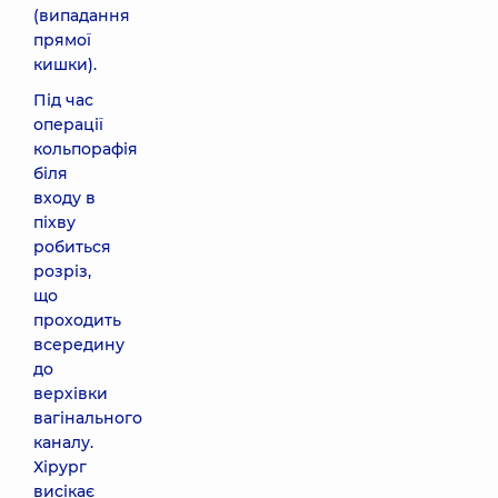
(випадання
прямої
кишки).
Під час
операції
кольпорафія
біля
входу в
піхву
робиться
розріз,
що
проходить
всередину
до
верхівки
вагінального
каналу.
Хірург
висікає