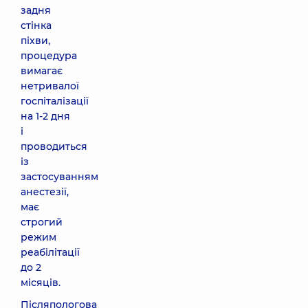
задня
стінка
піхви,
процедура
вимагає
нетривалої
госпіталізації
на 1-2 дня
і
проводиться
із
застосуванням
анестезії,
має
строгий
режим
реабілітації
до 2
місяців.
Післяпологова