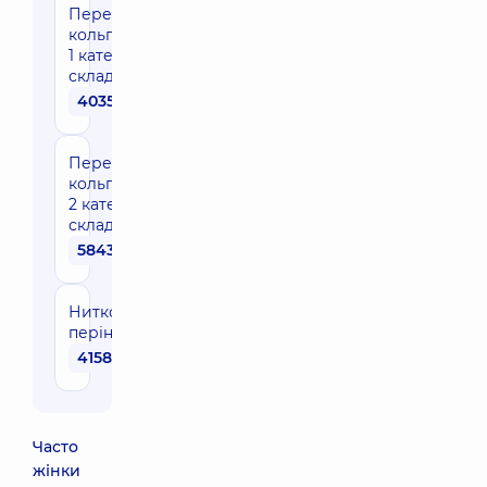
Передня
кольпорафія
1 категорії
складності
40350 грн
Передня
кольпорафія
2 категорії
складності
58430 грн
Ниткова
перінеопластика
41580 грн
Часто
жінки