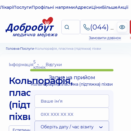
Лікарі
Послуги
Профільні напрями
Адреси
Ціни
Більше
Акції
(044) 495-2-888
Замовити дзвінок
Головна
Послуги
Кольпорафія, пластика (підтяжка) піхви
5
Інформація
Відгуки
клінік
Запис на прийом
Кольпорафія,
Кольпорафія, пластика (підтяжка) піхви
пластика
(підтяжка)
піхви
Оберіть дату / час візиту
Естетична