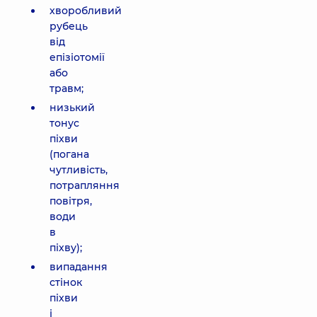
хворобливий
рубець
від
епізіотомії
або
травм;
низький
тонус
піхви
(погана
чутливість,
потрапляння
повітря,
води
в
піхву);
випадання
стінок
піхви
і