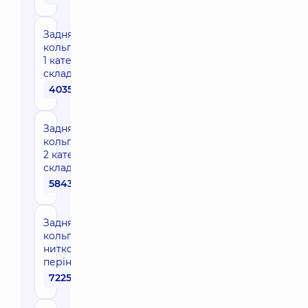
Задня
кольпорафія
1 категорії
складності
40350 грн
Задня
кольпорафія
2 категорії
складності
58430 грн
Задня
кольпорафія з
нитковою
перінеопластикою
72250 грн