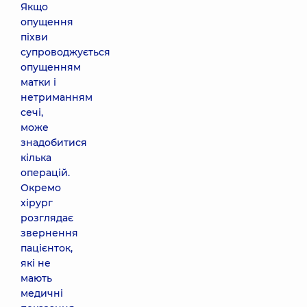
Якщо
опущення
піхви
супроводжується
опущенням
матки і
нетриманням
сечі,
може
знадобитися
кілька
операцій.
Окремо
хірург
розглядає
звернення
пацієнток,
які не
мають
медичні