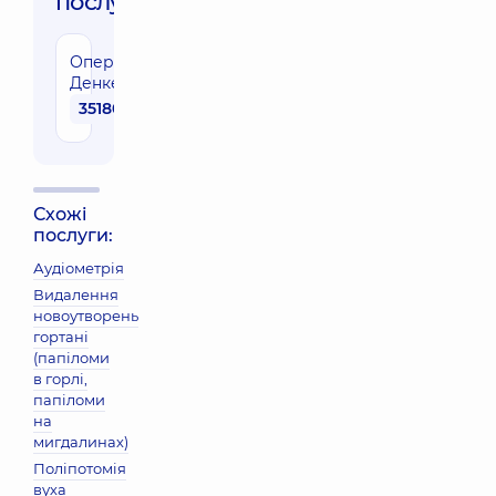
послуги:
Операція
Денкера
35180 грн
Схожі
послуги:
Аудіометрія
Видалення
новоутворень
гортані
(папіломи
в горлі,
папіломи
на
мигдалинах)
Поліпотомія
вуха