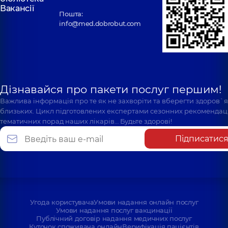
Вакансії
Пошта:
info@med.dobrobut.com
Дізнавайся про пакети послуг першим!
Важлива інформація про те як не захворіти та вберегти здоров`
близьких. Цикл підготовлених експертами сезонних рекомендаці
тематичних порад наших лікарів… Будьте здорові!
Підписатис
Угода користувача
Умови надання онлайн послуг
Умови надання послуг вакцинації
Публічний договір надання медичних послуг
Куточок споживача онлайн
Верифікація пацієнтів