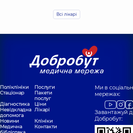
Будзин Анна
Кулибаба Юлія
Олександрівна
Василівна
Всі лікарі
Отоларинголог;
Отоларинголог;
Отоларинголог
Отоларинголог
дитячий,
5 років
дитячий,
8 років
досвіду
досвіду
Поліклініки
Послуги
Ми в соціаль
Стаціонар
Пакети
мережах:
послуг
Діагностика
Ціни
Невідкладна
Лікарі
Завантажуй д
допомога
Добробут:
Новини
Клініки
Медична
Контакти
бібліотека