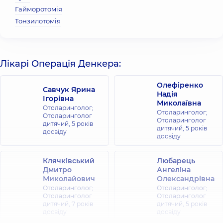
Гайморотомія
Тонзилотомія
Лікарі Операція Денкера:
Олефіренко
Савчук Ярина
Надія
Ігорівна
Миколаївна
Отоларинголог;
Отоларинголог;
Отоларинголог
Отоларинголог
дитячий,
5 років
дитячий,
5 років
досвіду
досвіду
Клячківський
Любарець
Дмитро
Ангеліна
Миколайович
Олександрівна
Отоларинголог;
Отоларинголог;
Отоларинголог
Отоларинголог
дитячий,
7 років
дитячий,
5 років
досвіду
досвіду