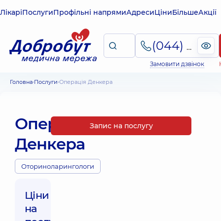
Лікарі
Послуги
Профільні напрями
Адреси
Ціни
Більше
Акції
(044) 495-2-888
Замовити дзвінок
Головна
Послуги
Операція Денкера
Операція
Запис на послугу
Денкера
Оториноларингологи
Ціни
на