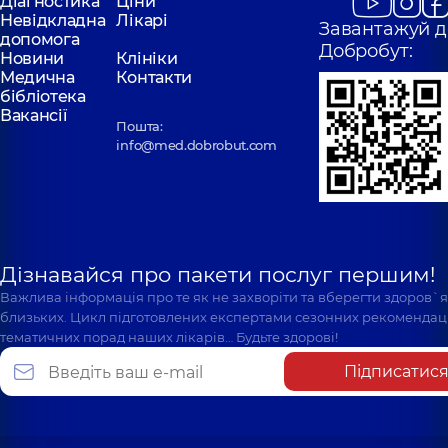
Діагностика
Ціни
Невідкладна
Лікарі
Завантажуй д
допомога
Добробут:
Новини
Клініки
Медична
Контакти
бібліотека
Вакансії
Пошта:
info@med.dobrobut.com
Дізнавайся про пакети послуг першим!
Важлива інформація про те як не захворіти та вберегти здоров`
близьких. Цикл підготовлених експертами сезонних рекомендаці
тематичних порад наших лікарів… Будьте здорові!
Підписатис