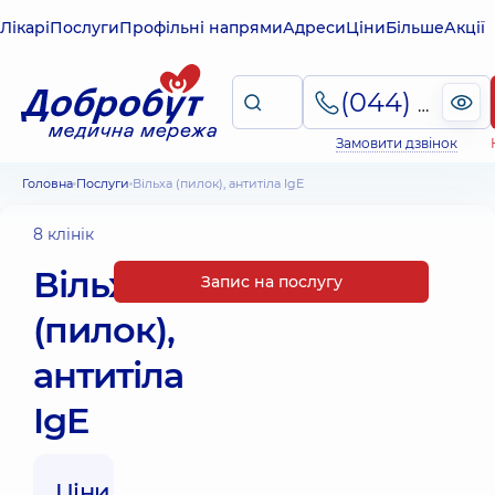
Лікарі
Послуги
Профільні напрями
Адреси
Ціни
Більше
Акції
(044) 495-2-888
Замовити дзвінок
Головна
Послуги
Вільха (пилок), антитіла IgE
8 клінік
Вільха
Запис на послугу
(пилок),
антитіла
IgE
Ціни