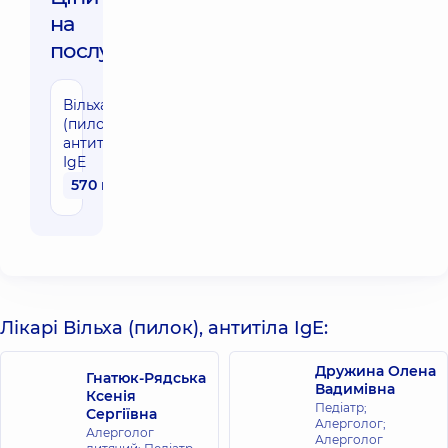
на
послуги:
Вільха
(пилок),
антитіла
IgE
570 грн
Лікарі Вільха (пилок), антитіла IgE:
Дружина Олена
Гнатюк-Рядська
Вадимівна
Ксенія
Педіатр;
Сергіївна
Алерголог;
Алерголог
Алерголог