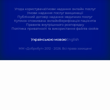
Угода користувача
Умови надання онлайн послуг
Умови надання послуг вакцинації
Публічний договір надання медичних послуг
Куточок споживача онлайн
Верифікація пацієнтів
Правила внутрішнього розпорядку
Політика приватності та використання файлів cookie
Українською мовою
English
ММ «Добробут» 2012 - 2026. Всі права захищені