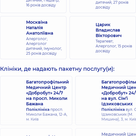
дитячий; Педіатр,
дитячий,
27 років
16 років досвіду
досвіду
Москвіна
Царик
Наталія
Владислав
Анатоліївна
Вікторович
Алерголог;
Терапевт;
Алерголог
Алерголог,
15 років
дитячий; Імунолог,
досвіду
25 років досвіду
Клініки, де надають пакетну послугу(и):
Багатопрофільний
Багатопрофіл
Медичний Центр
Медичний Цен
«Добробут» 24/7
«Добробут» 24/
на просп. Миколи
на вул. Сім’ї
Бажана
Ідзиковських
Поліклініка
просп.
Поліклініка
вул. С
Миколи Бажана, 12-А,
Ідзиковських (М.
м. Київ
Мишина), 3, м. Киї
Медичний Цен