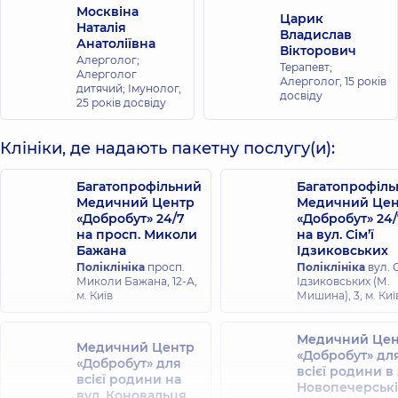
Москвіна
Царик
Наталія
Владислав
Анатоліївна
Вікторович
Алерголог;
Терапевт;
Алерголог
Алерголог,
15 років
дитячий; Імунолог,
досвіду
25 років досвіду
Клініки, де надають пакетну послугу(и):
Багатопрофільний
Багатопрофіл
Медичний Центр
Медичний Цен
«Добробут» 24/7
«Добробут» 24/
на просп. Миколи
на вул. Сім’ї
Бажана
Ідзиковських
Поліклініка
просп.
Поліклініка
вул. С
Миколи Бажана, 12-А,
Ідзиковських (М.
м. Київ
Мишина), 3, м. Киї
Медичний Цен
Медичний Центр
«Добробут» дл
«Добробут» для
всієї родини в
всієї родини на
Новопечерські
вул. Коновальця