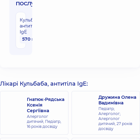
послуги:
Кульбаба,
антитіла
IgE
570 грн
Лікарі Кульбаба, антитіла IgE:
Дружина Олена
Гнатюк-Рядська
Вадимівна
Ксенія
Педіатр;
Сергіївна
Алерголог;
Алерголог
Алерголог
дитячий; Педіатр,
дитячий,
27 років
16 років досвіду
досвіду