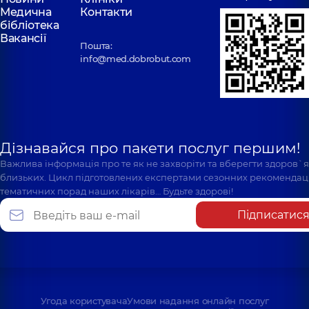
Медична
Контакти
бібліотека
Вакансії
Пошта:
info@med.dobrobut.com
Дізнавайся про пакети послуг першим!
Важлива інформація про те як не захворіти та вберегти здоров`
близьких. Цикл підготовлених експертами сезонних рекомендаці
тематичних порад наших лікарів… Будьте здорові!
Підписатис
Угода користувача
Умови надання онлайн послуг