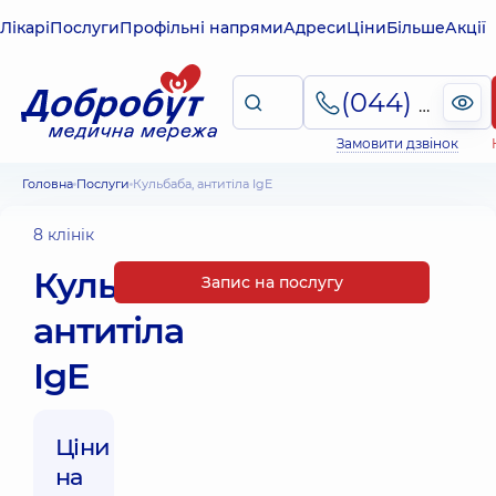
Лікарі
Послуги
Профільні напрями
Адреси
Ціни
Більше
Акції
(044) 495-2-888
Замовити дзвінок
Головна
Послуги
Кульбаба, антитіла IgE
8 клінік
Кульбаба,
Запис на послугу
антитіла
IgE
Ціни
на