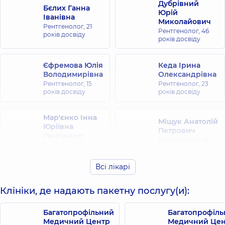
Дубрівний
Бєлих Ганна
Юрій
Іванівна
Миколайович
Рентгенолог,
21
Рентгенолог,
46
років досвіду
років досвіду
Єфремова Юлія
Кеда Ірина
Володимирівна
Олександрівна
Рентгенолог,
15
Рентгенолог,
23
років досвіду
років досвіду
Мар'єнко Інна
Міщук Анатолій
Юріївна
Петрович
Рентгенолог;
Рентгенолог,
45
Рентген-лаборант,
років досвіду
35 років досвіду
Всі лікарі
Підгірна
Казимира
Клініки, де надають пакетну послугу(и):
Казимирівна
Рентгенолог,
45
Багатопрофільний
Багатопрофіл
років досвіду
Медичний Центр
Медичний Цен