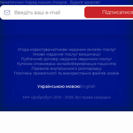
тематичних порад наших лікарів… Будьте здорові!
Підписатис
Угода користувача
Умови надання онлайн послуг
Умови надання послуг вакцинації
Публічний договір надання медичних послуг
Куточок споживача онлайн
Верифікація пацієнтів
Правила внутрішнього розпорядку
Політика приватності та використання файлів cookie
Українською мовою
English
ММ «Добробут» 2012 - 2026. Всі права захищені