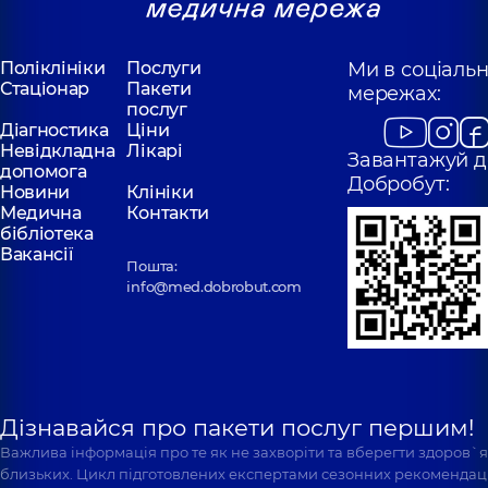
Поліклініки
Послуги
Ми в соціаль
Стаціонар
Пакети
мережах:
послуг
Діагностика
Ціни
Невідкладна
Лікарі
Завантажуй д
допомога
Добробут:
Новини
Клініки
Медична
Контакти
бібліотека
Вакансії
Пошта:
info@med.dobrobut.com
Дізнавайся про пакети послуг першим!
Важлива інформація про те як не захворіти та вберегти здоров`
близьких. Цикл підготовлених експертами сезонних рекомендаці