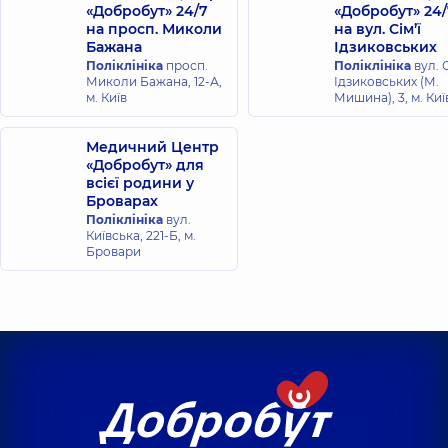
«Добробут» 24/7
«Добробут» 24/
на просп. Миколи
на вул. Сім’ї
Бажана
Ідзиковських
Поліклініка
просп.
Поліклініка
вул. С
Миколи Бажана, 12-А,
Ідзиковських (М.
м. Київ
Мишина), 3, м. Киї
Медичний Центр
«Добробут» для
всієї родини у
Броварах
Поліклініка
вул.
Київська, 221-Б, м.
Бровари