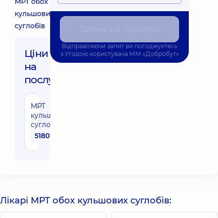
МРТ обох
кульшових
суглобів
Запис на прийом
Відправляючи запит ви погоджуєтесь
Ціни
з
Угодою користувача
ММ «Добробут»
на
послуги:
МРТ
кульшових
суглобів
5180 грн
Лікарі МРТ обох кульшових суглобів: