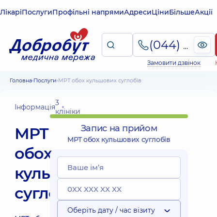
Лікарі
Послуги
Профільні напрями
Адреси
Ціни
Більше
Акції
(044) 495-2-888
Замовити дзвінок
Головна
Послуги
МРТ обох кульшових суглобів
3
Інформація
клініки
Запис на прийом
МРТ
МРТ обох кульшових суглобів
обох
кульшових
суглобів
Оберіть дату / час візиту