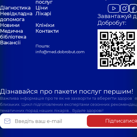
послуг
Діагностика
Ціни
Невідкладна
Лікарі
Завантажуй д
допомога
Добробут:
Новини
Клініки
Медична
Контакти
бібліотека
Вакансії
Пошта:
info@med.dobrobut.com
Дізнавайся про пакети послуг першим!
Важлива інформація про те як не захворіти та вберегти здоров`
близьких. Цикл підготовлених експертами сезонних рекомендаці
тематичних порад наших лікарів… Будьте здорові!
Підписатис