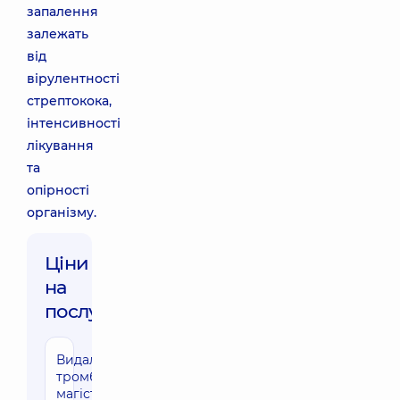
запалення
залежать
від
вірулентності
стрептокока,
інтенсивності
лікування
та
опірності
організму.
Ціни
на
послуги:
Видалення
тромбу з
магістральної