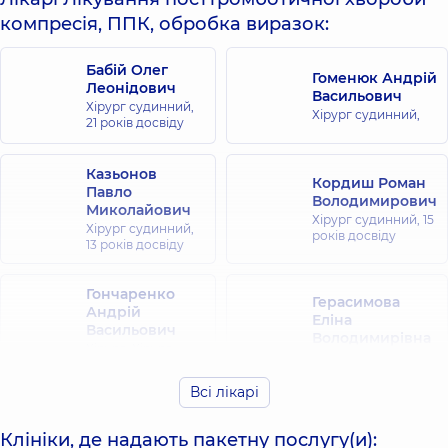
компресія, ППК, обробка виразок:
Бабій Олег
Гоменюк Андрій
Леонідович
Васильович
Хірург судинний,
Хірург судинний,
21 років досвіду
Казьонов
Кордиш Роман
Павло
Володимирович
Миколайович
Хірург судинний,
15
Хірург судинний,
років досвіду
13 років досвіду
Гончаренко
Герасимова
Андрій
Еліна
Васильович
Володимирівна
Хірург; Хірург
Хірург судинний,
23
судинний,
19 років
років досвіду
досвіду
Всі лікарі
Клініки, де надають пакетну послугу(и):