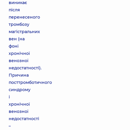
виникає
після
перенесеного
тромбозу
магістральних
вен (на
фоні
хронічної
венозної
недостатності).
Причина
посттромботичного
синдрому
і
хронічної
венозної
недостатності
–