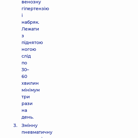
венозну
гіпертензію
і
набряк.
Лежати
з
піднятою
ногою
слід
по
30–
60
хвилин
мінімум
три
рази
на
день.
Змінну
пневматичну