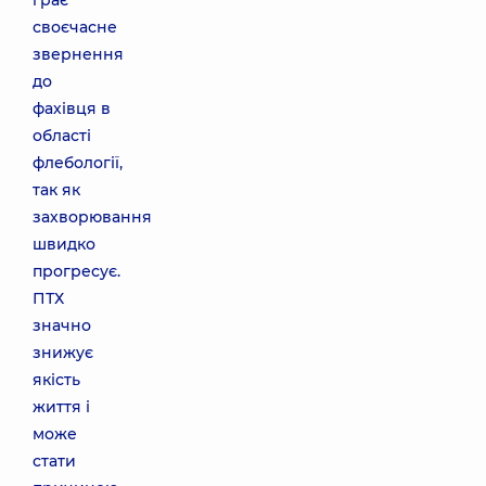
грає
своєчасне
звернення
до
фахівця в
області
флебології,
так як
захворювання
швидко
прогресує.
ПТХ
значно
знижує
якість
життя і
може
стати