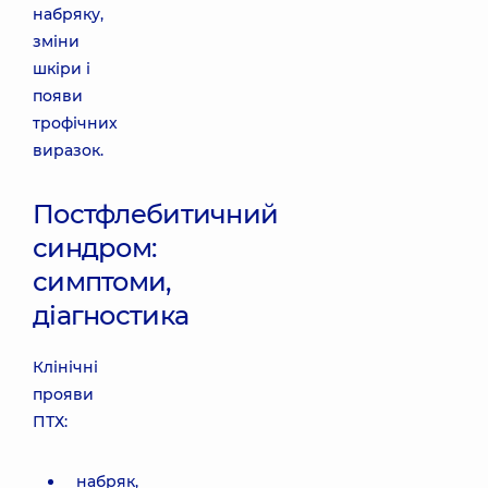
набряку,
зміни
шкіри і
появи
трофічних
виразок.
Постфлебитичний
синдром:
симптоми,
діагностика
Клінічні
прояви
ПТХ:
набряк,