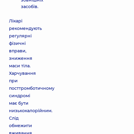
зовнішніх
засобів.
Лікарі
рекомендують
регулярні
фізичні
вправи,
зниження
маси тіла.
Харчування
при
посттромботичному
синдромі
має бути
низькокалорійним.
Слід
обмежити
вживання