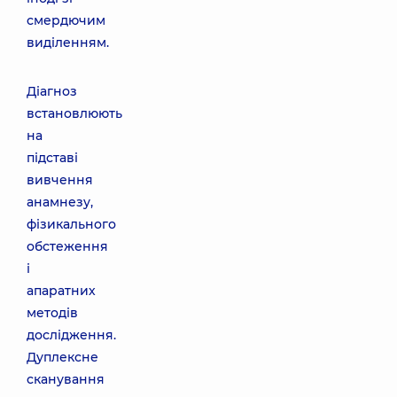
смердючим
виділенням.
Діагноз
встановлюють
на
підставі
вивчення
анамнезу,
фізикального
обстеження
і
апаратних
методів
дослідження.
Дуплексне
сканування