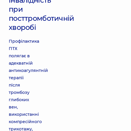
інвалідність
при
посттромботичній
хворобі
Профілактика
ПТХ
полягає в
адекватній
антикоагулянтній
терапії
після
тромбозу
глибоких
вен,
використанні
компресійного
трикотажу,