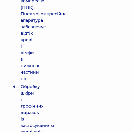
компресію
(ППК).
Пневмокомпресійна
апаратура
забезпечує
відтік
крові
і
лімфи
з
нижньої
частини
ніг.
Обробку
шкіри
і
трофічних
виразок
із
застосуванням