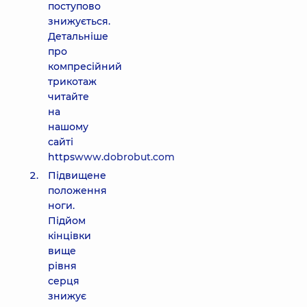
поступово
знижується.
Детальніше
про
компресійний
трикотаж
читайте
на
нашому
сайті
https
www.dobrobut.com
Підвищене
положення
ноги.
Підйом
кінцівки
вище
рівня
серця
знижує