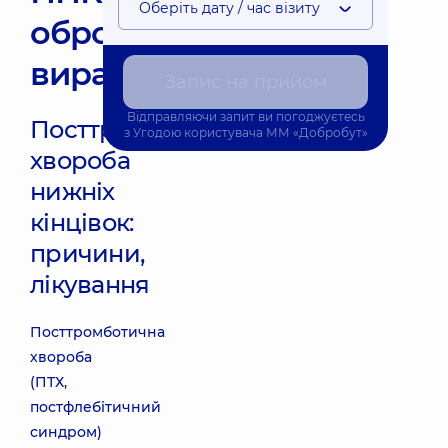
Оберіть дату / час візиту
обробка
виразок
Запис на прийом
Відправляючи запит ви погоджуєтесь
Посттромботична
з
Угодою користувача
ММ «Добробут»
хвороба
нижніх
кінцівок:
причини,
лікування
Посттромботична
хвороба
(ПТХ,
постфлебітичний
синдром)