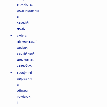
тяжкість,
розпирання
в
хворій
нозі;
зміна
пігментації
шкіри,
застійний
дерматит,
свербіж;
трофічні
виразки
в
області
гомілок
і