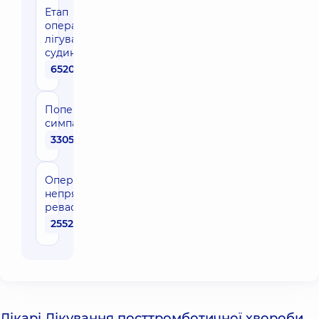
Етап
операції
лігування
судини
6520 грн
Поперекова
симпатектомія
33050 грн
Операція
непрямої
реваскуляризації
25520 грн
Лікарі Лікування посттромботичної хвороби