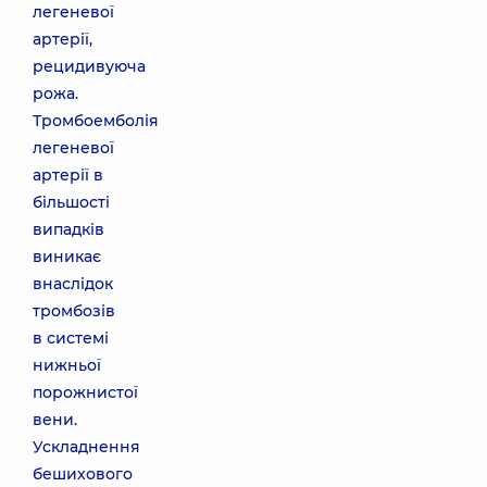
легеневої
артерії,
рецидивуюча
рожа.
Тромбоемболія
легеневої
артерії в
більшості
випадків
виникає
внаслідок
тромбозів
в системі
нижньої
порожнистої
вени.
Ускладнення
бешихового