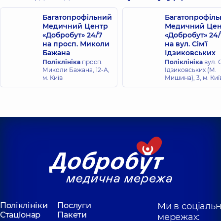
Багатопрофільний
Багатопрофіл
Медичний Центр
Медичний Цен
«Добробут» 24/7
«Добробут» 24/
на просп. Миколи
на вул. Сім’ї
Бажана
Ідзиковських
Поліклініка
просп.
Поліклініка
вул. С
Миколи Бажана, 12-А,
Ідзиковських (М.
м. Київ
Мишина), 3, м. Киї
Поліклініки
Послуги
Ми в соціаль
Стаціонар
Пакети
мережах: