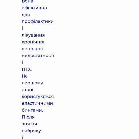
Вона
ефективна
для
профілактики
і
лікування
хронічної
венозної
недостатності
і
ПТХ.
На
першому
етапі
користуються
еластичними
бинтами.
Після
зняття
набряку
і