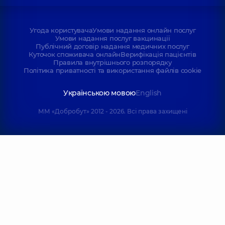
Угода користувача
Умови надання онлайн послуг
Умови надання послуг вакцинації
Публічний договір надання медичних послуг
Куточок споживача онлайн
Верифікація пацієнтів
Правила внутрішнього розпорядку
Політика приватності та використання файлів cookie
Українською мовою
English
ММ «Добробут» 2012 - 2026. Всі права захищені