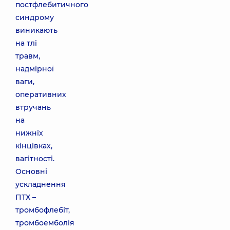
постфлебитичного
синдрому
виникають
на тлі
травм,
надмірної
ваги,
оперативних
втручань
на
нижніх
кінцівках,
вагітності.
Основні
ускладнення
ПТХ –
тромбофлебіт,
тромбоемболія