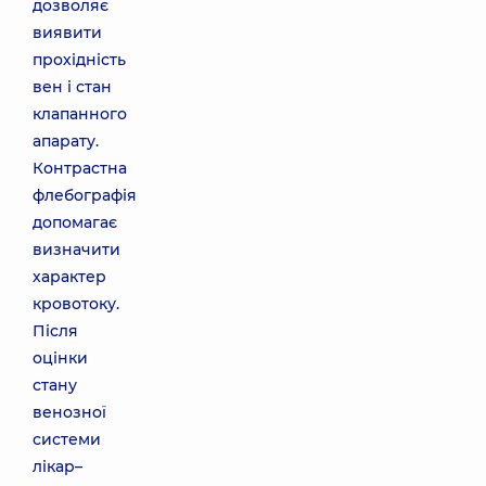
дозволяє
виявити
прохідність
вен і стан
клапанного
апарату.
Контрастна
флебографія
допомагає
визначити
характер
кровотоку.
Після
оцінки
стану
венозної
системи
лікар–