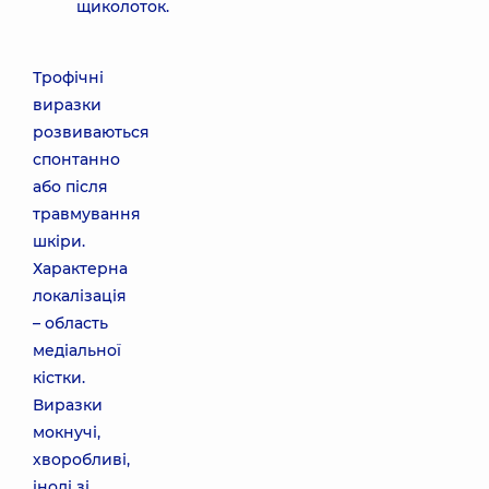
щиколоток.
Трофічні
виразки
розвиваються
спонтанно
або після
травмування
шкіри.
Характерна
локалізація
– область
медіальної
кістки.
Виразки
мокнучі,
хворобливі,
іноді зі