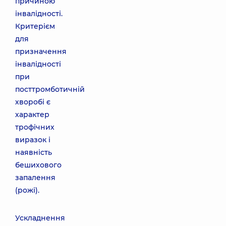
причиною
інвалідності.
Критерієм
для
призначення
інвалідності
при
посттромботичній
хворобі є
характер
трофічних
виразок і
наявність
бешихового
запалення
(рожі).
Ускладнення