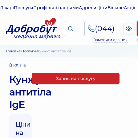
Лікарі
Послуги
Профільні напрями
Адреси
Ціни
Більше
Акції
(044) 495-2-888
Замовити дзвінок
Головна
Послуги
Кунжут, антитіла IgE
8 клінік
Кунжут,
Запис на послугу
антитіла
IgE
Ціни
на