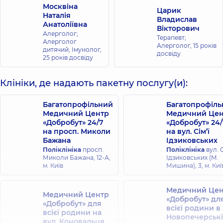
Москвіна
Царик
Наталія
Владислав
Анатоліївна
Вікторович
Алерголог;
Терапевт;
Алерголог
Алерголог,
15 років
дитячий; Імунолог,
досвіду
25 років досвіду
Клініки, де надають пакетну послугу(и):
Багатопрофільний
Багатопрофіл
Медичний Центр
Медичний Цен
«Добробут» 24/7
«Добробут» 24/
на просп. Миколи
на вул. Сім’ї
Бажана
Ідзиковських
Поліклініка
просп.
Поліклініка
вул. С
Миколи Бажана, 12-А,
Ідзиковських (М.
м. Київ
Мишина), 3, м. Киї
Медичний Цен
Медичний Центр
«Добробут» дл
«Добробут» для
всієї родини в
всієї родини на
Новопечерські
вул. Коновальця