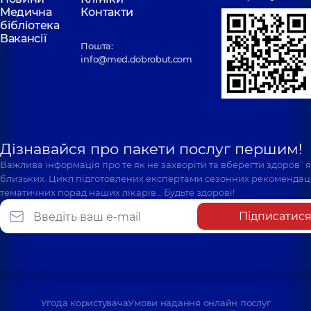
Медична
Контакти
бібліотека
Вакансії
Пошта:
info@med.dobrobut.com
Дізнавайся про пакети послуг першим!
Важлива інформація про те як не захворіти та вберегти здоров`
близьких. Цикл підготовлених експертами сезонних рекомендаці
тематичних порад наших лікарів… Будьте здорові!
Підписатис
Угода користувача
Умови надання онлайн послуг