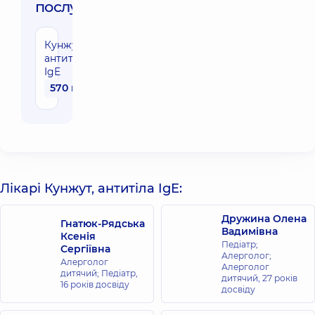
послуги:
Кунжут,
антитіла
IgE
570 грн
Лікарі Кунжут, антитіла IgE:
Дружина Олена
Гнатюк-Рядська
Вадимівна
Ксенія
Педіатр;
Сергіївна
Алерголог;
Алерголог
Алерголог
дитячий; Педіатр,
дитячий,
27 років
16 років досвіду
досвіду