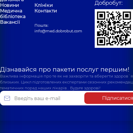
Добробут:
Новини
Клініки
Медична
Контакти
бібліотека
Вакансії
Пошта:
info@med.dobrobut.com
Дізнавайся про пакети послуг першим!
Важлива інформація про те як не захворіти та вберегти здоров`
близьких. Цикл підготовлених експертами сезонних рекомендаці
тематичних порад наших лікарів… Будьте здорові!
Підписатис