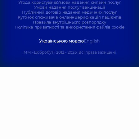
Угода користувача
Умови надання онлайн послуг
Умови надання послуг вакцинації
Публічний договір надання медичних послуг
Куточок споживача онлайн
Верифікація пацієнтів
Правила внутрішнього розпорядку
Політика приватності та використання файлів cookie
Українською мовою
English
ММ «Добробут» 2012 - 2026. Всі права захищені