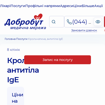
Лікарі
Послуги
Профільні напрями
Адреси
Ціни
Більше
Акції
(044) 495-2-888
Замовити дзвінок
Головна
Послуги
Крольчатина, антитіла IgE
8 клінік
Крольчатина,
Запис на послугу
антитіла
IgE
Ціни
на