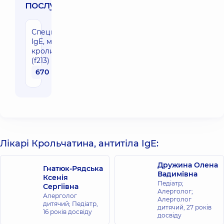
послуги:
Специфічні
IgE, м'ясо
кролика
(f213)
670 грн
Лікарі Крольчатина, антитіла IgE:
Дружина Олена
Гнатюк-Рядська
Вадимівна
Ксенія
Педіатр;
Сергіївна
Алерголог;
Алерголог
Алерголог
дитячий; Педіатр,
дитячий,
27 років
16 років досвіду
досвіду