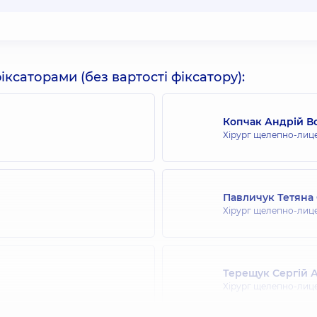
ксаторами (без вартості фіксатору):
Копчак Андрій 
Хірург щелепно-лиц
Павличук Тетяна
Хірург щелепно-лиц
Терещук Сергій 
Хірург щелепно-лиц