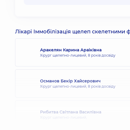
Лікарі Іммобілізація щелеп скелетними фі
Аракелян Карина Араіківна
Хірург щелепно-лицевий,
8 років досвіду
Османов Бекір Хайсерович
Хірург щелепно-лицевий,
8 років досвіду
Рибитва Світлана Василівна
Хірург щелепно-лицевий,