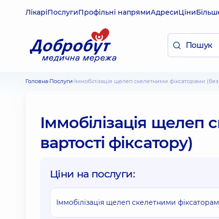
Лікарі
Послуги
Профільні напрями
Адреси
Ціни
Більш
Головна
Послуги
Іммобілізація щелеп скелетними фіксаторами (без 
Іммобілізація щелеп 
вартості фіксатору)
Ціни на послуги:
Іммобілізація щелеп скелетними фіксаторами