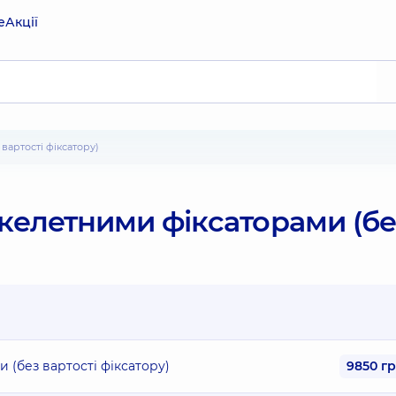
е
Акції
вартості фіксатору)
скелетними фіксаторами (бе
 (без вартості фіксатору)
9850 г