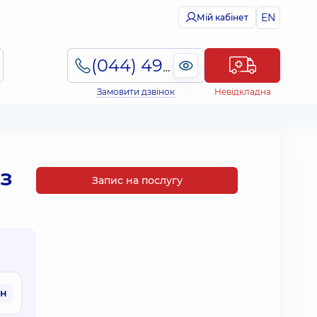
EN
Мій кабінет
(044) 495-2-888
Замовити дзвінок
Невідкладна
з
Запис на послугу
рн