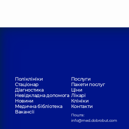
Терлецький Ростислав Олегович
Хірург щелепно-лицевий,
10 років досвіду
Богдан Євгеній Олександрович
Хірург щелепно-лицевий,
6 років досвіду
Поліклініки
Послуги
Стаціонар
Пакети послуг
Діагностика
Ціни
Невідкладна допомога
Лікарі
Новини
Клініки
Медична бібліотека
Контакти
Вакансії
Пошта:
info@med.dobrobut.com