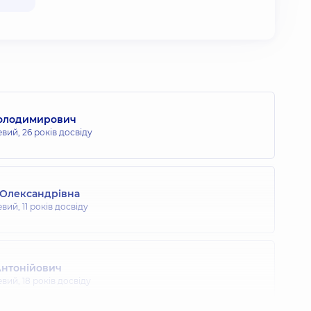
Володимирович
евий,
26 років досвіду
 Олександрівна
евий,
11 років досвіду
Антонійович
евий,
18 років досвіду