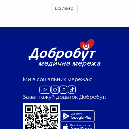
Всі лікарі
Чепурний Юрій 
Хірург щелепно-лиц
Рейнінґер Отто-
Хірург щелепно-лиц
Ми в соціальних мережах:
Завантажуй додаток Добробут: