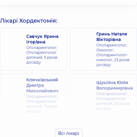
Лікарі Хордектомія:
Гринь Наталя
Савчук Ярина
Вікторівна
Ігорівна
Отоларинголог;
Отоларинголог;
Онколог;
Отоларинголог
Отоларинголог-
дитячий,
5 років
онколог,
23 років
досвіду
досвіду
Клячківський
Шукліна Юлія
Дмитро
Володимирівна
Миколайович
Отоларинголог;
Отоларинголог;
Отоларинголог
Отоларинголог
дитячий,
30 років
дитячий,
7 років
досвіду
досвіду
Олефіренко
Будзин Анна
Надія
Всі лікарі
Олександрівна