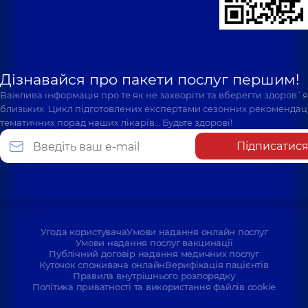
Дізнавайся про пакети послуг першим!
Важлива інформація про те як не захворіти та вберегти здоров`
близьких. Цикл підготовлених експертами сезонних рекомендаці
тематичних порад наших лікарів… Будьте здорові!
Підписатис
Угода користувача
Умови надання онлайн послуг
Умови надання послуг вакцинації
Публічний договір надання медичних послуг
Куточок споживача онлайн
Верифікація пацієнтів
Правила внутрішнього розпорядку
Політика приватності та використання файлів cookie