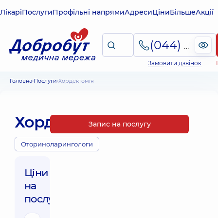
Лікарі
Послуги
Профільні напрями
Адреси
Ціни
Більше
Акції
(044) 495-2-888
Замовити дзвінок
Головна
Послуги
Хордектомія
Хордектомія
Запис на послугу
Оториноларингологи
Ціни
на
послуги: