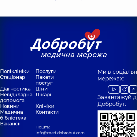
Миколаївна
Отоларинголог;
Отоларинголог;
Отоларинголог
Отоларинголог
дитячий,
5 років
дитячий,
5 років
досвіду
досвіду
Шепетько-
Домбровська
Кулибаба Юлія
(Доні) Дарина
Василівна
Олександрівна
Отоларинголог;
Отоларинголог;
Отоларинголог
Отоларинголог
дитячий,
8 років
дитячий;
Поліклініки
Послуги
Ми в соціаль
досвіду
Отоларинголог-
Стаціонар
Пакети
онколог,
мережах:
5 років
послуг
досвіду
Діагностика
Ціни
Невідкладна
Лікарі
Завантажуй д
допомога
Добробут:
Новини
Клініки
Медична
Контакти
бібліотека
Вакансії
Пошта:
info@med.dobrobut.com