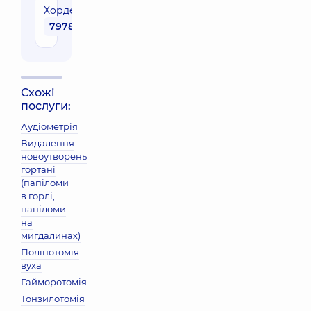
Хордектомія
79780 грн
Схожі
послуги:
Аудіометрія
Видалення
новоутворень
гортані
(папіломи
в горлі,
папіломи
на
мигдалинах)
Поліпотомія
вуха
Гайморотомія
Тонзилотомія