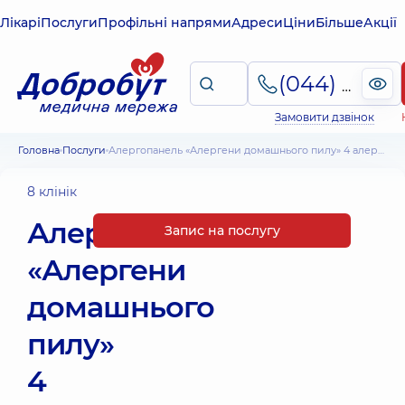
Лікарі
Послуги
Профільні напрями
Адреси
Ціни
Більше
Акції
(044) 495-2-888
Замовити дзвінок
Головна
Послуги
Алергопанель «Алергени домашнього пилу» 4 алергени
8 клінік
Алергопанель
Запис на послугу
«Алергени
домашнього
пилу»
4