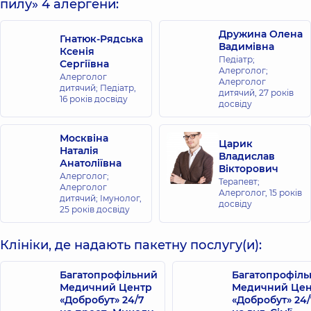
пилу» 4 алергени:
Дружина Олена
Гнатюк-Рядська
Вадимівна
Ксенія
Педіатр;
Сергіївна
Алерголог;
Алерголог
Алерголог
дитячий; Педіатр,
дитячий,
27 років
16 років досвіду
досвіду
Москвіна
Царик
Наталія
Владислав
Анатоліївна
Вікторович
Алерголог;
Терапевт;
Алерголог
Алерголог,
15 років
дитячий; Імунолог,
досвіду
25 років досвіду
Клініки, де надають пакетну послугу(и):
Багатопрофільний
Багатопрофіл
Медичний Центр
Медичний Цен
«Добробут» 24/7
«Добробут» 24/