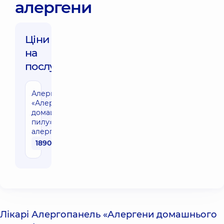
алергени
Ціни
на
послуги:
Алергопанель
«Алергени
домашнього
пилу» 4
алергени
1890 грн
Лікарі Алергопанель «Алергени домашнього