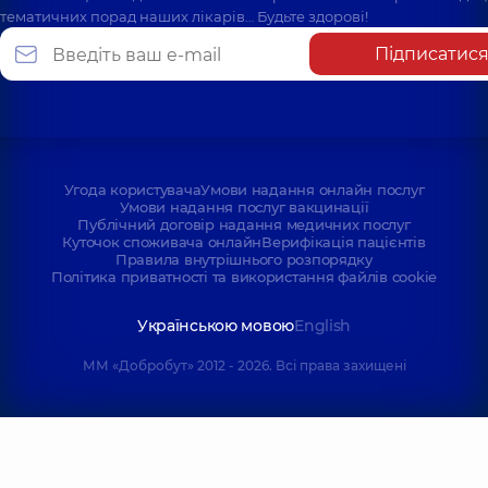
тематичних порад наших лікарів… Будьте здорові!
Підписатис
Угода користувача
Умови надання онлайн послуг
Умови надання послуг вакцинації
Публічний договір надання медичних послуг
Куточок споживача онлайн
Верифікація пацієнтів
Правила внутрішнього розпорядку
Політика приватності та використання файлів cookie
Українською мовою
English
ММ «Добробут» 2012 - 2026. Всі права захищені