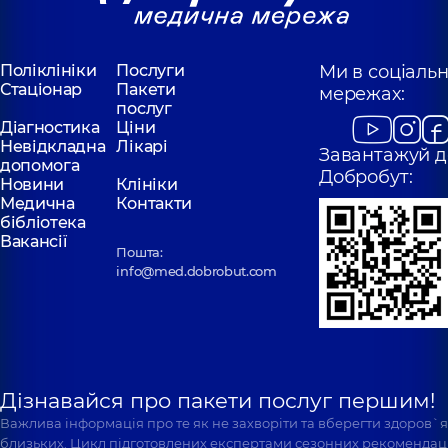
Медичний Центр
Медичний Цен
«Добробут» для
«Добробут» дл
всієї родини на
всієї родини н
Святошині
Позняках
Поліклініки
Послуги
Ми в соціаль
Поліклініка
вул.
Поліклініка
вул.
Стаціонар
Пакети
мережах:
Святошинська, 3-Б, м.
Драгоманова, 21-А
послуг
Київ
Київ
Діагностика
Ціни
Невідкладна
Лікарі
Завантажуй д
допомога
Добробут:
Новини
Клініки
Медична
Контакти
бібліотека
Вакансії
Пошта:
info@med.dobrobut.com
Дізнавайся про пакети послуг першим!
Важлива інформація про те як не захворіти та вберегти здоров`
близьких. Цикл підготовлених експертами сезонних рекомендаці