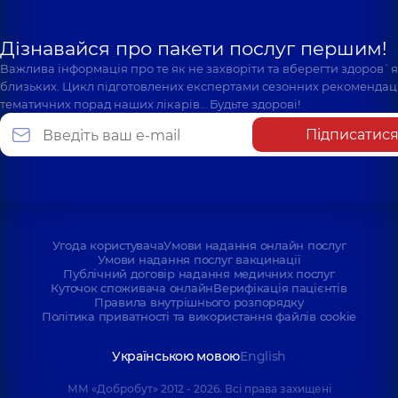
Дізнавайся про пакети послуг першим!
Важлива інформація про те як не захворіти та вберегти здоров`
близьких. Цикл підготовлених експертами сезонних рекомендаці
тематичних порад наших лікарів… Будьте здорові!
Підписатис
Угода користувача
Умови надання онлайн послуг
Умови надання послуг вакцинації
Публічний договір надання медичних послуг
Куточок споживача онлайн
Верифікація пацієнтів
Правила внутрішнього розпорядку
Політика приватності та використання файлів cookie
Українською мовою
English
ММ «Добробут» 2012 - 2026. Всі права захищені