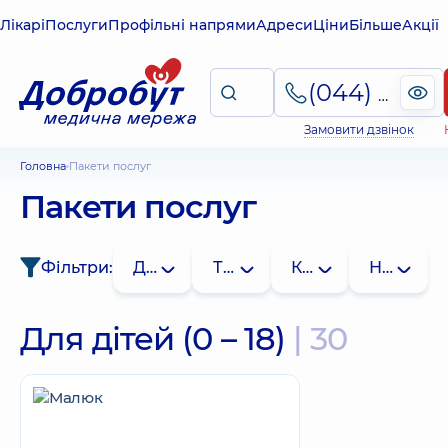
Лікарі
Послуги
Профільні напрями
Адреси
Ціни
Більше
Акції
(044) 495-2-888
Замовити дзвінок
Головна
Пакети послуг
Пакети послуг
Фільтри:
Для кого
Тип
Клініка
Напрям
Для дітей (0 – 18)
| 30