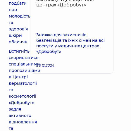
подбати
про
молодість
та
здоров’я
Знижка для захисників,
шкіри
безпеківців та їхніх сімей на всі
обличчя.
послуги у медичних центрах
Встигніть
«Добробут»
скористатись
спеціальними
26.12.2024
пропозиціями
в Центрі
дерматології
та
косметології
«Добробут»
задля
активного
відновлення
та