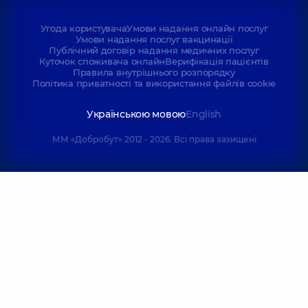
Угода користувача
Умови надання онлайн послуг
Умови надання послуг вакцинації
Публічний договір надання медичних послуг
Куточок споживача онлайн
Верифікація пацієнтів
Правила внутрішнього розпорядку
Політика приватності та використання файлів cookie
Українською мовою
English
ММ «Добробут» 2012 - 2026. Всі права захищені