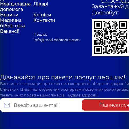
Невідкладна
Лікарі
Завантажуй д
допомога
Добробут:
Новини
Клініки
Медична
Контакти
бібліотека
Вакансії
Пошта:
info@med.dobrobut.com
Дізнавайся про пакети послуг першим!
Важлива інформація про те як не захворіти та вберегти здоров`
близьких. Цикл підготовлених експертами сезонних рекомендаці
тематичних порад наших лікарів… Будьте здорові!
Підписатис