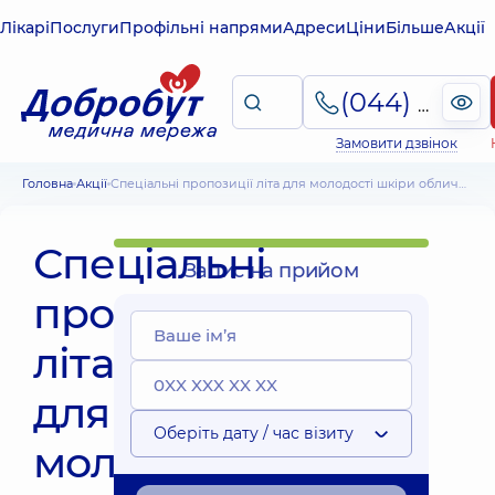
Лікарі
Послуги
Профільні напрями
Адреси
Ціни
Більше
Акції
(044) 495-2-888
Замовити дзвінок
Головна
Акції
Спеціальні пропозиції літа для молодості шкіри обличчя
Спеціальні
Запис на прийом
пропозиції
літа
для
Оберіть дату / час візиту
молодості