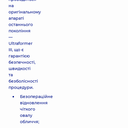
на
оригінальному
апараті
останнього
покоління
—
Ultraformer
III, що є
гарантією
безпечності,
швидкості
та
безболісності
процедури.
Безопераційне
відновлення
чіткого
овалу
обличчя;