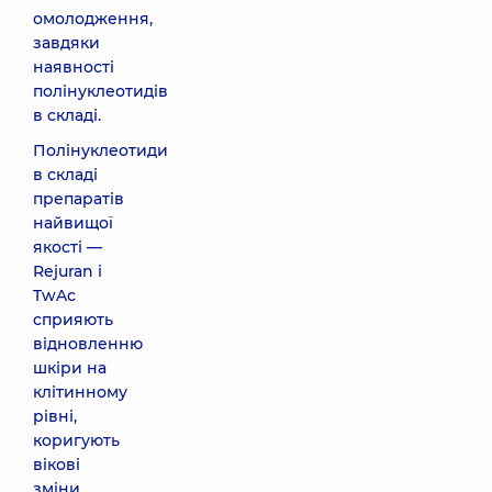
омолодження,
завдяки
наявності
полінуклеотидів
в складі.
Полінуклеотиди
в складі
препаратів
найвищої
якості —
Rejuran і
TwAc
сприяють
відновленню
шкіри на
клітинному
рівні,
коригують
вікові
зміни,