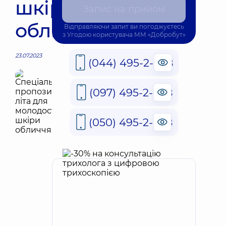
шкіри
Запис на прийом
обличчя
Відправляючи запит ви погоджуєтесь
з
Угодою користувача
ММ «Добробут»
23.07.2023
(044) 495-2-888
(097) 495-2-888
(050) 495-2-888