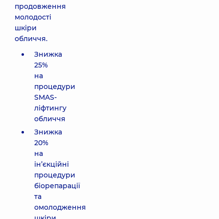
продовження
молодості
шкіри
обличчя.
Знижка
25%
на
процедури
SMAS-
ліфтингу
обличчя
Знижка
20%
на
ін’єкційні
процедури
біорепарації
та
омолодження
шкіри