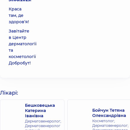
Краса
там, де
здоров‘я!
Завітайте
в Центр
дерматології
та
косметології
Добробут!
Лікарі:
Бешковецька
Бойчун Тетяна
Катерина
Олександрівна
Іванівна
Косметолог;
Дерматовенеролог;
Дерматовенеролог;
Дерматовенеролог