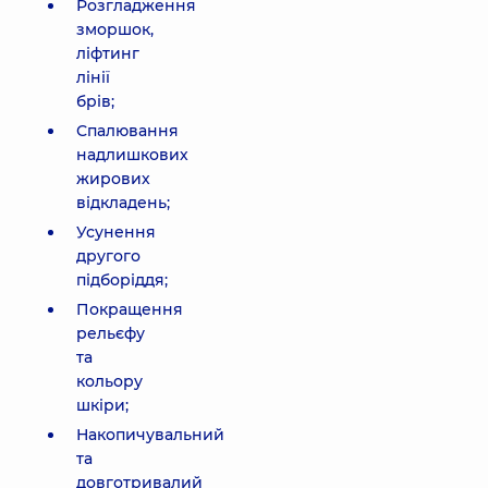
Розгладження
зморшок,
ліфтинг
лінії
брів;
Спалювання
надлишкових
жирових
відкладень;
Усунення
другого
підборіддя;
Покращення
рельєфу
та
кольору
шкіри;
Накопичувальний
та
довготривалий