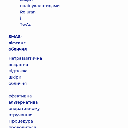
полінуклеотидами
Rejuran
і
TwAc
SMAS-
ліфтинг
обличчя
Нетравматична
апаратна
підтяжка
шкіри
обличчя
—
ефективна
альтернатива
оперативному
втручанню.
Процедура
проводиться