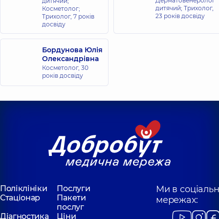
Дерматовенеролог
дитячий;
дитячий; Трихолог,
Косметолог;
23 років досвіду
Трихолог,
7 років
досвіду
Бордунова Юлія
Олександрівна
Косметолог,
30
років досвіду
Поліклініки
Послуги
Ми в соціаль
Стаціонар
Пакети
мережах:
послуг
Діагностика
Ціни