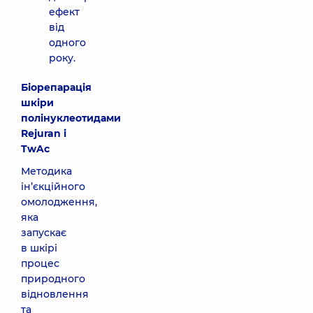
ефект
від
одного
року.
Біорепарація
шкіри
полінуклеотидами
Rejuran і
TwAc
Методика
ін’єкційного
омолодження,
яка
запускає
в шкірі
процес
природного
відновлення
та