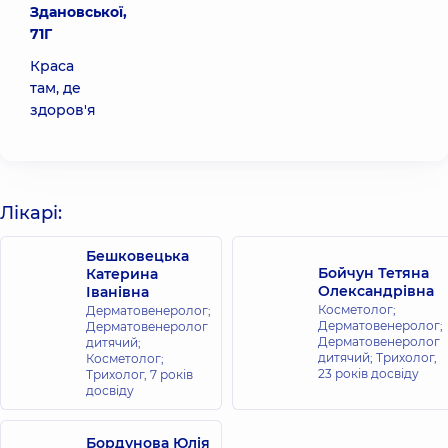
Здановської,
71Г
Краса
там, де
здоров'я
Лікарі:
Бешковецька
Бойчун Тетяна
Катерина
Олександрівна
Іванівна
Косметолог;
Дерматовенеролог;
Дерматовенеролог;
Дерматовенеролог
Дерматовенеролог
дитячий;
дитячий; Трихолог,
Косметолог;
23 років досвіду
Трихолог,
7 років
досвіду
Бордунова Юлія