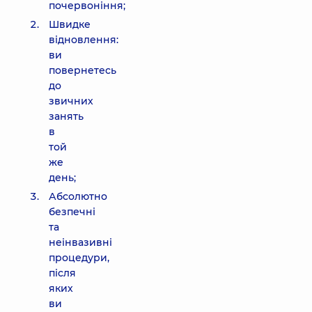
почервоніння;
Швидке
відновлення:
ви
повернетесь
до
звичних
занять
в
той
же
день;
Абсолютно
безпечні
та
неінвазивні
процедури,
після
яких
ви