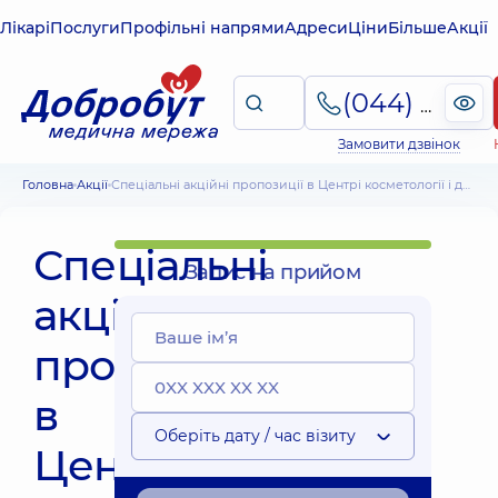
Лікарі
Послуги
Профільні напрями
Адреси
Ціни
Більше
Акції
(044) 495-2-888
Замовити дзвінок
Головна
Акції
Спеціальні акційні пропозиції в Центрі косметології і дерматології Добробут
Спеціальні
Запис на прийом
акційні
пропозиції
в
Оберіть дату / час візиту
Центрі