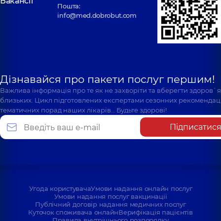
Вакансії
Пошта:
info@med.dobrobut.com
Дізнавайся про пакети послуг першим!
Важлива інформація про те як не захворіти та вберегти здоров`
близьких. Цикл підготовлених експертами сезонних рекомендаці
тематичних порад наших лікарів… Будьте здорові!
Підписатис
Угода користувача
Умови надання онлайн послуг
Умови надання послуг вакцинації
Публічний договір надання медичних послуг
Куточок споживача онлайн
Верифікація пацієнтів
Правила внутрішнього розпорядку