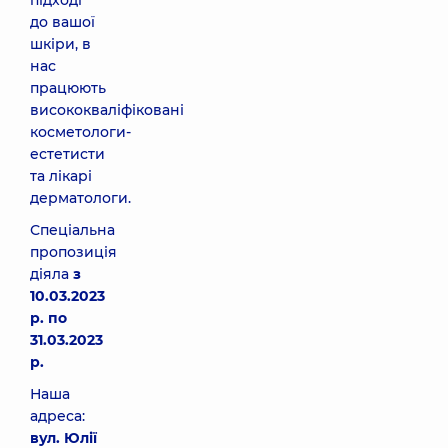
підході
до вашої
шкіри, в
нас
працюють
висококваліфіковані
косметологи-
естетисти
та лікарі
дерматологи.
Спеціальна
пропозиція
діяла
з
10.03.2023
р. по
31.03.2023
р.
Наша
адреса:
вул. Юлії