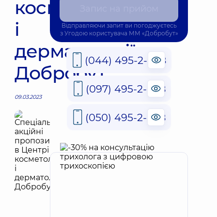
косметології
Запис на прийом
і
Відправляючи запит ви погоджуєтесь
з
Угодою користувача
ММ «Добробут»
дерматології
(044) 495-2-888
Добробут
(097) 495-2-888
09.03.2023
(050) 495-2-888