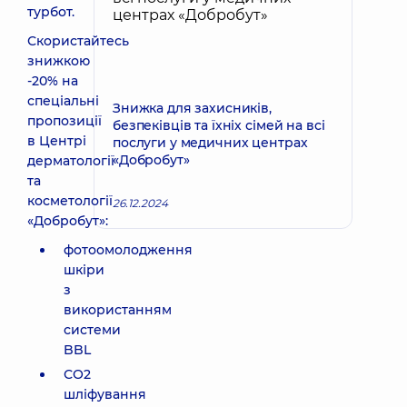
турбот.
Скористайтесь
знижкою
-20% на
спеціальні
Знижка для захисників,
пропозиції
безпеківців та їхніх сімей на всі
в Центрі
послуги у медичних центрах
«Добробут»
дерматології
та
косметології
26.12.2024
«Добробут»:
фотоомолодження
шкіри
з
використанням
системи
BBL
СО2
шліфування