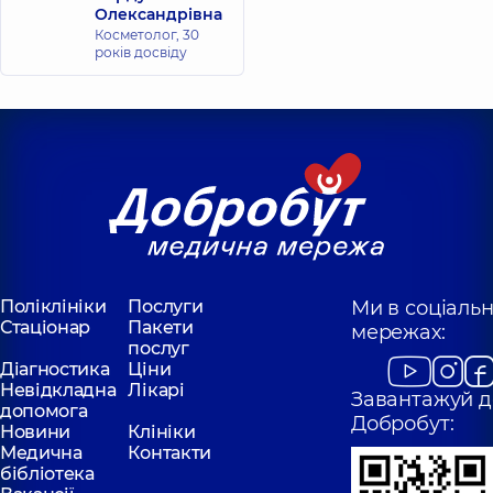
Олександрівна
Косметолог,
30
років досвіду
Поліклініки
Послуги
Ми в соціаль
Стаціонар
Пакети
мережах:
послуг
Діагностика
Ціни
Невідкладна
Лікарі
Завантажуй д
допомога
Добробут:
Новини
Клініки
Медична
Контакти
бібліотека