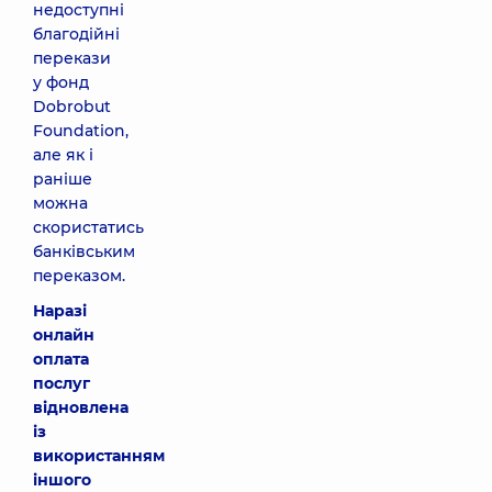
недоступні
благодійні
перекази
у фонд
Dobrobut
Foundation,
але як і
раніше
можна
скористатись
банківським
переказом.
Наразі
онлайн
оплата
послуг
відновлена
із
використанням
іншого