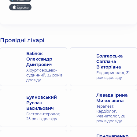
Провідні лікарі
Бабляк
Болгарська
Олександр
Світлана
Дмитрович
Вікторівна
Хірург серцево-
Ендокринолог,
31
судинний,
32 років
років досвіду
досвіду
Левада Ірина
Буяновський
Миколаївна
Руслан
Терапевт;
Васильович
Кардіолог;
Гастроентеролог,
Ревматолог,
28
25 років досвіду
років досвіду
Пономаренко