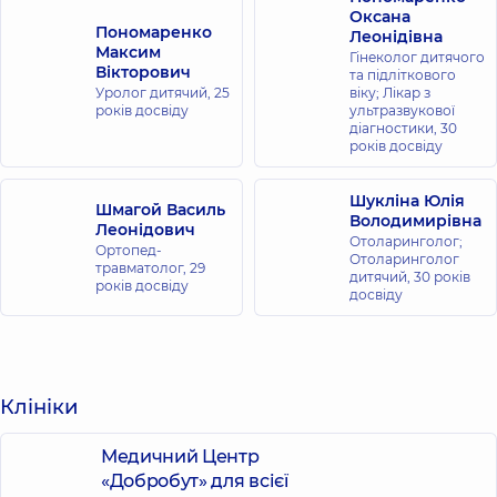
Оксана
Пономаренко
Леонідівна
Максим
Гінеколог дитячого
Вікторович
та підліткового
Уролог дитячий,
25
віку; Лікар з
років досвіду
ультразвукової
діагностики,
30
років досвіду
Шукліна Юлія
Шмагой Василь
Володимирівна
Леонідович
Отоларинголог;
Ортопед-
Отоларинголог
травматолог,
29
дитячий,
30 років
років досвіду
досвіду
Клініки
Медичний Центр
«Добробут» для всієї