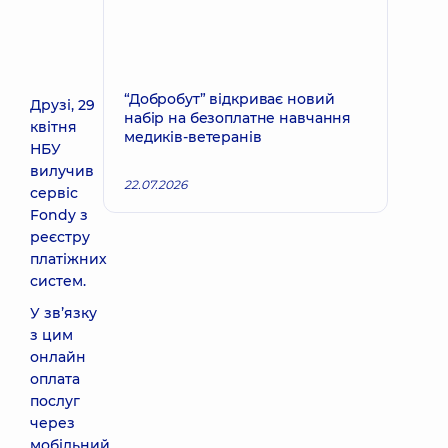
“Добробут” відкриває новий
Друзі, 29
набір на безоплатне навчання
квітня
медиків-ветеранів
НБУ
вилучив
22.07.2026
сервіс
Fondy з
реєстру
платіжних
систем.
У звʼязку
з цим
онлайн
оплата
послуг
через
мобільний