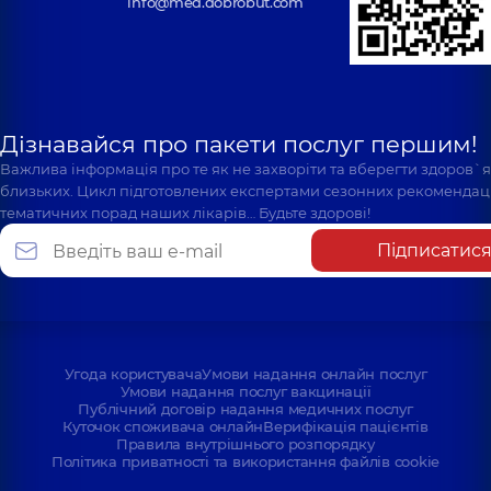
info@med.dobrobut.com
Дізнавайся про пакети послуг першим!
Важлива інформація про те як не захворіти та вберегти здоров`
близьких. Цикл підготовлених експертами сезонних рекомендаці
тематичних порад наших лікарів… Будьте здорові!
Підписатис
Угода користувача
Умови надання онлайн послуг
Умови надання послуг вакцинації
Публічний договір надання медичних послуг
Куточок споживача онлайн
Верифікація пацієнтів
Правила внутрішнього розпорядку
Політика приватності та використання файлів cookie