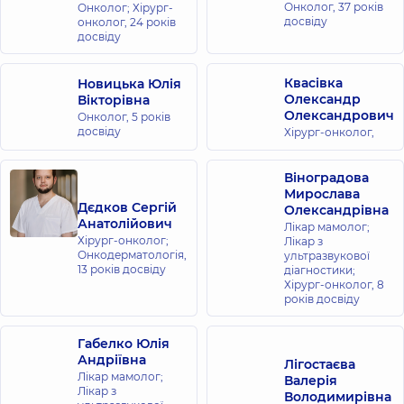
Онколог,
37 років
Онколог; Хірург-
досвіду
онколог,
24 років
досвіду
Квасівка
Новицька Юлія
Олександр
Вікторівна
Олександрович
Онколог,
5 років
досвіду
Хірург-онколог,
Віноградова
Мирослава
Дєдков Сергій
Олександрівна
Анатолійович
Лікар мамолог;
Хірург-онколог;
Лікар з
Онкодерматологія,
ультразвукової
13 років досвіду
діагностики;
Хірург-онколог,
8
років досвіду
Габелко Юлія
Андріївна
Лігостаєва
Лікар мамолог;
Валерія
Лікар з
Володимирівна