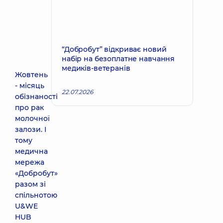
“Добробут” відкриває новий
набір на безоплатне навчання
медиків-ветеранів
Жовтень
- місяць
22.07.2026
обізнаності
про рак
молочної
залози. І
тому
медична
мережа
«Добробут»
разом зі
спільнотою
U&WE
HUB