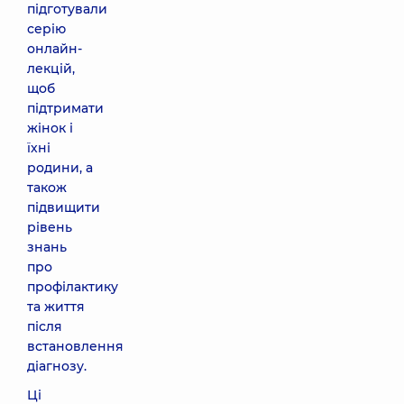
підготували
серію
онлайн-
лекцій,
щоб
підтримати
жінок і
їхні
родини, а
також
підвищити
рівень
знань
про
профілактику
та життя
після
встановлення
діагнозу.
Ці