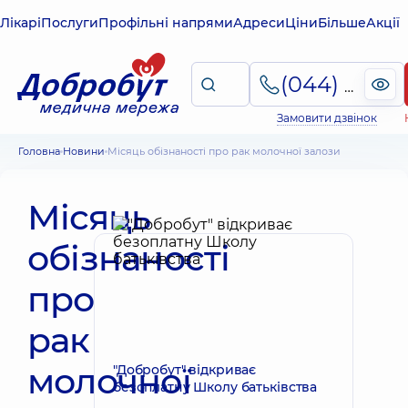
Лікарі
Послуги
Профільні напрями
Адреси
Ціни
Більше
Акції
(044) 495-2-888
Замовити дзвінок
Головна
Новини
Місяць обізнаності про рак молочної залози
Місяць
обізнаності
про
рак
молочної
"Добробут" відкриває
безоплатну Школу батьківства