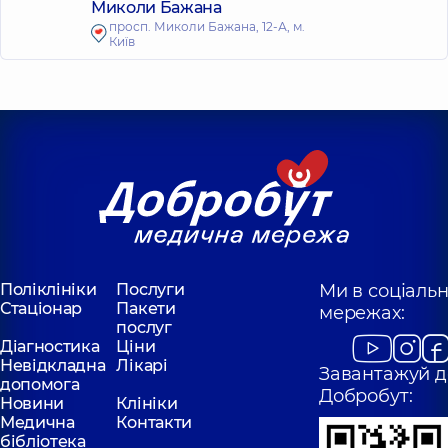
Миколи Бажана
просп. Миколи Бажана, 12-А, м.
Київ
Поліклініки
Послуги
Ми в соціаль
Стаціонар
Пакети
мережах:
послуг
Діагностика
Ціни
Невідкладна
Лікарі
Завантажуй д
допомога
Добробут:
Новини
Клініки
Медична
Контакти
бібліотека