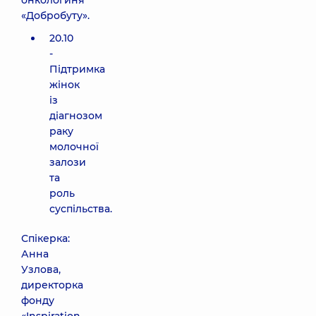
онкологиня
«Добробуту».
20.10
-
Підтримка
жінок
із
діагнозом
раку
молочної
залози
та
роль
суспільства.
Спікерка:
Анна
Узлова,
директорка
фонду