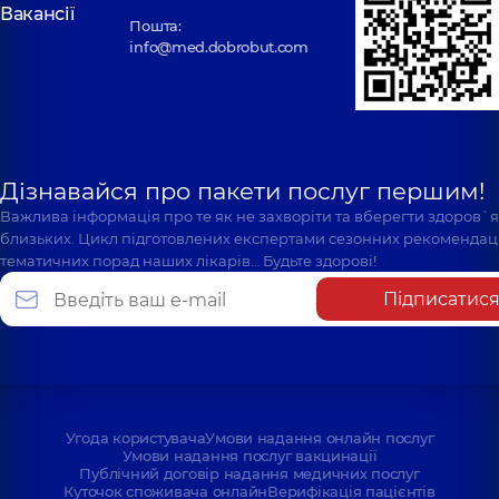
Вакансії
Пошта:
info@med.dobrobut.com
Дізнавайся про пакети послуг першим!
Важлива інформація про те як не захворіти та вберегти здоров`
близьких. Цикл підготовлених експертами сезонних рекомендаці
тематичних порад наших лікарів… Будьте здорові!
Підписатис
Угода користувача
Умови надання онлайн послуг
Умови надання послуг вакцинації
Публічний договір надання медичних послуг
Куточок споживача онлайн
Верифікація пацієнтів