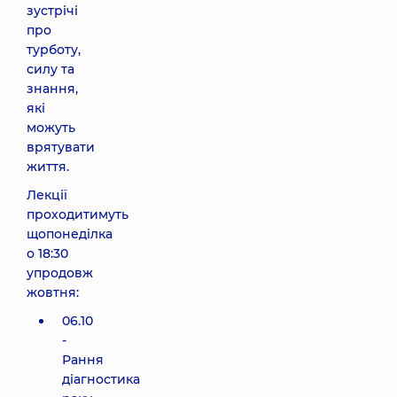
зустрічі
про
турботу,
силу та
знання,
які
можуть
врятувати
життя.
Лекції
проходитимуть
щопонеділка
о 18:30
упродовж
жовтня:
06.10
-
Рання
діагностика