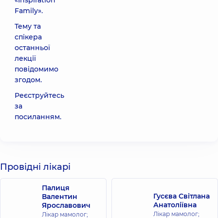
«Inspiration
Family».
Тему та
спікера
останньої
лекції
повідомимо
згодом.
Реєструйтесь
за
посиланням
.
Провідні лікарі
Палиця
Гусєва Світлана
Валентин
Анатоліївна
Ярославович
Лікар мамолог;
Лікар мамолог;