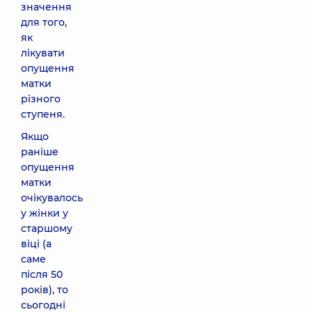
значення
для того,
як
лікувати
опущення
матки
різного
ступеня.
Якщо
раніше
опущення
матки
очікувалось
у жінки у
старшому
віці (а
саме
після 50
років), то
сьогодні