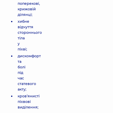
поперекові,
крижовій
ділянці;
хибне
відчуття
стороннього
тіла
у
піхві;
дискомфорт
та
болі
під
час
статевого
акту;
кров’янисті
піхвові
виділення;