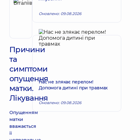
Красій
Леся
Запис до лікаря
Оновлено: 09.08.2026
Віталіївна
Акушер-
гінеколог;
Лікар
з
ультразвукової
Причини
діагностики
та
симптоми
опущення
Нас не злякає перелом!
матки.
Допомога дитині при травмах
Лікування
Оновлено: 09.08.2026
Опущенням
матки
вважається
її