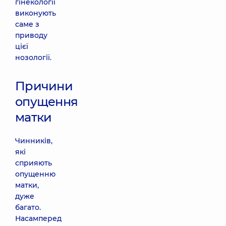
гінекології
виконують
саме з
приводу
цієї
нозології.
Причини
опущення
матки
Чинників,
які
сприяють
опущенню
матки,
дуже
багато.
Насамперед