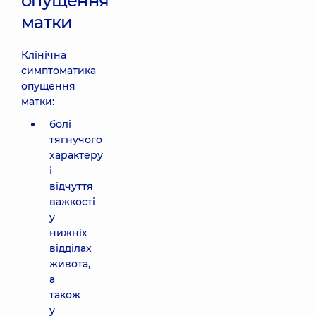
опущення
матки
Клінічна
симптоматика
опущення
матки:
болі
тягнучого
характеру
і
відчуття
важкості
у
нижніх
відділах
живота,
а
також
у