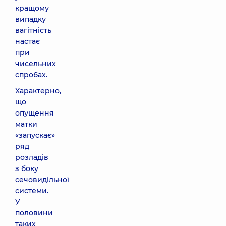
кращому
випадку
вагітність
настає
при
чисельних
спробах.
Характерно,
що
опущення
матки
«запускає»
ряд
розладів
з боку
сечовидільної
системи.
У
половини
таких