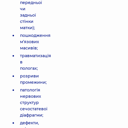
передньої
чи
задньої
стінки
матки);
пошкодження
м’язових
масивів;
травматизація
в
пологах;
розриви
промежини;
патологія
нервових
структур
сечостатевої
діафрагми;
дефекти,