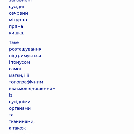
заповнені
сусідні
сечовий
міхур та
пряма
кишка.
Таке
розташування
підтримується
і тонусом
самої
матки, і її
топографічним
взаємовідношенням
із
сусідніми
органами
та
тканинами,
а також