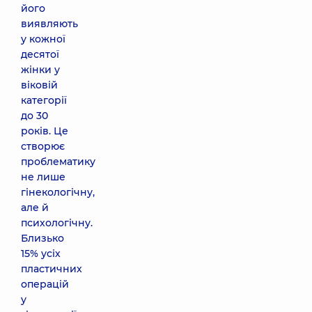
його
виявляють
у кожної
десятої
жінки у
віковій
категорії
до 30
років. Це
створює
проблематику
не лише
гінекологічну,
але й
психологічну.
Близько
15% усіх
пластичних
операцій
у