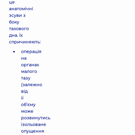
це
анатомічні
зсуви з
боку
тазового
дна. Їх
спричиняють:
операція
на
органах
малого
тазу
(залежно
від
її
об’єму
може
розвинутись
ізольоване
опущення