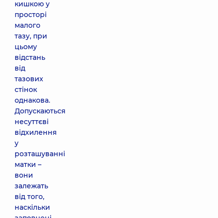
кишкою у
просторі
малого
тазу, при
цьому
відстань
від
тазових
стінок
однакова.
Допускаються
несуттєві
відхилення
у
розташуванні
матки –
вони
залежать
від того,
наскільки