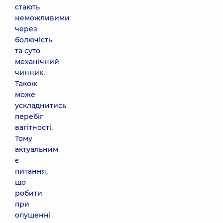
стають
неможливими
через
болючість
та суто
механічний
чинник.
Також
може
ускладнитись
перебіг
вагітності.
Тому
актуальним
є
питання,
що
робити
при
опущенні