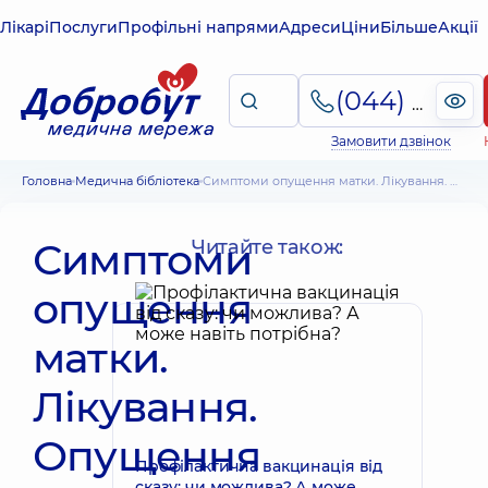
Лікарі
Послуги
Профільні напрями
Адреси
Ціни
Більше
Акції
(044) 495-2-888
Замовити дзвінок
Головна
Медична бібліотека
Симптоми опущення матки. Лікування. Опущення матки і вагітність
Симптоми
Читайте також:
опущення
матки.
Лікування.
Опущення
Профілактична вакцинація від
сказу: чи можлива? А може