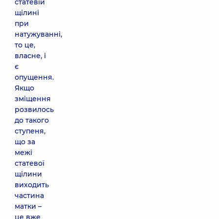
статевій
щілині
при
натужуванні,
то це,
власне, і
є
опущення.
Якщо
зміщення
розвилось
до такого
ступеня,
що за
межі
статевої
щілини
виходить
частина
матки –
це вже