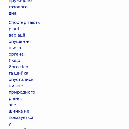
пружністю
тазового
дна.
Спостерігають
різні
варіації
опущення
цього
органа.
Якщо
його тіло
та шийка
опустились
нижче
природного
рівня,
але
шийка не
показується
у