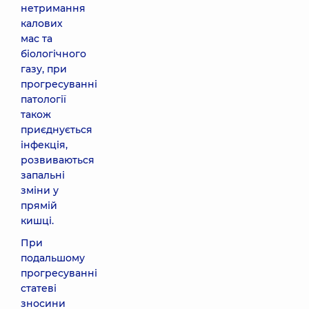
нетримання
калових
мас та
біологічного
газу, при
прогресуванні
патології
також
приєднується
інфекція,
розвиваються
запальні
зміни у
прямій
кишці.
При
подальшому
прогресуванні
статеві
зносини