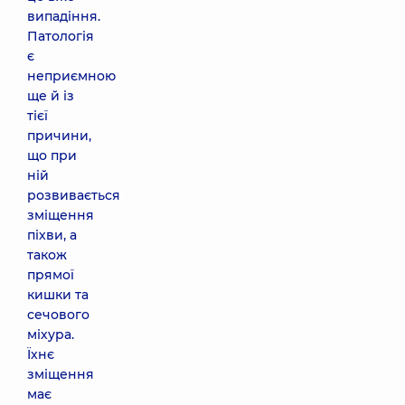
випадіння.
Патологія
є
неприємною
ще й із
тієї
причини,
що при
ній
розвивається
зміщення
піхви, а
також
прямої
кишки та
сечового
міхура.
Їхнє
зміщення
має