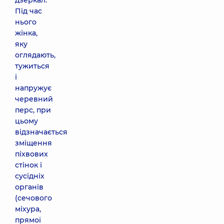
дзеркал.
Під час
нього
жінка,
яку
оглядають,
тужиться
і
напружує
черевний
перс, при
цьому
відзначається
зміщення
піхвових
стінок і
сусідніх
органів
(сечового
міхура,
прямої