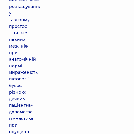
неправильне
розташування
у
тазовому
просторі
– нижче
певних
меж, ніж
при
анатомічній
нормі.
Вираженість
патології
буває
різною:
деяким
пацієнткам
допомагає
гімнастика
при
опущенні