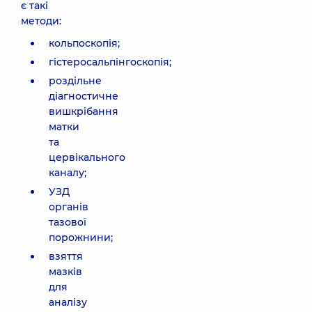
є такі
методи:
кольпоскопія;
гістеросальпінгоскопія;
роздільне
діагностичне
вишкрібання
матки
та
цервікального
каналу;
УЗД
органів
тазової
порожнини;
взяття
мазків
для
аналізу