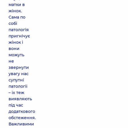
матки в
жінок.
Сама по
собі
патологія
пригнічує
жінок і
вони
можуть
не
звернути
увагу нас
супутні
патології
– їх теж
виявляють
під час
додаткового
обстеження.
Важливими