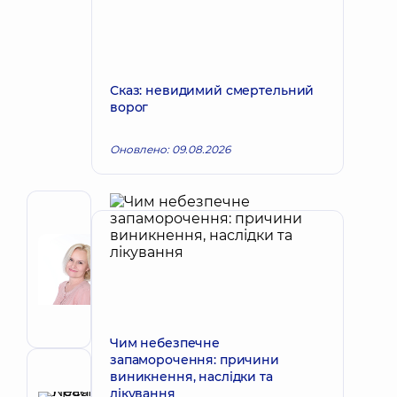
Сказ: невидимий смертельний
ворог
Оновлено: 09.08.2026
Автор
Корх
Наталія
Запис до лікаря
Вікторівна
Акушер-
гінеколог;
Лікар
Чим небезпечне
з
запаморочення: причини
ультразвукової
виникнення, наслідки та
Рецензент
діагностики
лікування