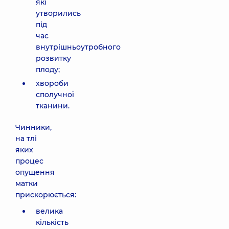
які
утворились
під
час
внутрішньоутробного
розвитку
плоду;
хвороби
сполучної
тканини.
Чинники,
на тлі
яких
процес
опущення
матки
прискорюється:
велика
кількість