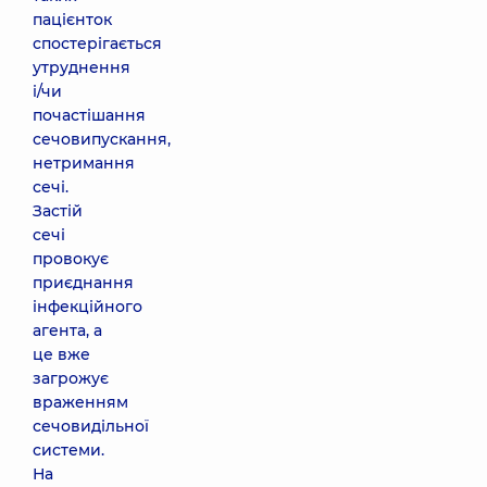
пацієнток
спостерігається
утруднення
і/чи
почастішання
сечовипускання,
нетримання
сечі.
Застій
сечі
провокує
приєднання
інфекційного
агента, а
це вже
загрожує
враженням
сечовидільної
системи.
На