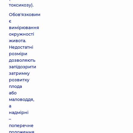
токсикозу).
Обов'язковим
є
вимірювання
окружності
живота.
Недостатні
розміри
дозволяють
запідозрити
затримку
розвитку
плода
або
маловоддя,
а
надмірні
–
поперечне
положення