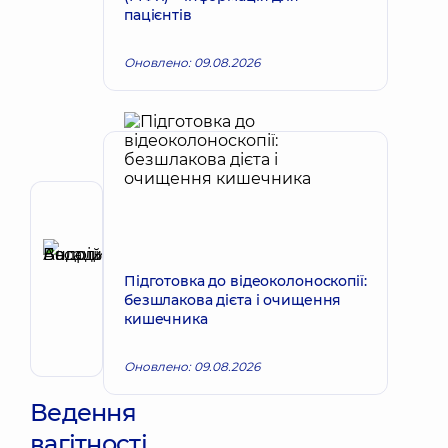
пацієнтів
Оновлено: 09.08.2026
Автор,
Рецензент
Басацький
Запис до лікаря
Андрій
Підготовка до відеоколоноскопії:
безшлакова дієта і очищення
Володимирович
кишечника
Хірург
ендоваскулярний
Оновлено: 09.08.2026
Ведення
вагітності