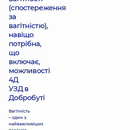
(спостереження
за
вагітністю),
навіщо
потрібна,
що
включає,
можливості
4Д
УЗД в
Добробуті
Вагітність
– один з
найважливіших