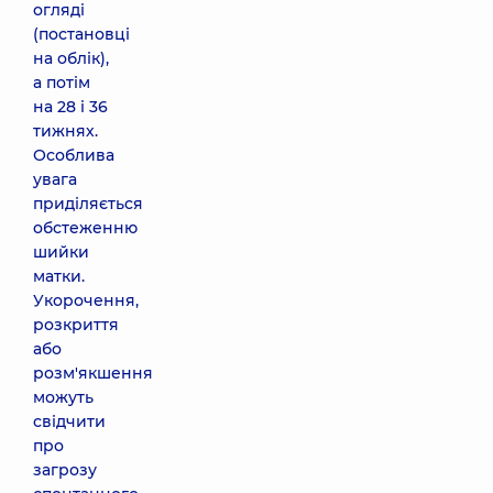
огляді
(постановці
на облік),
а потім
на 28 і 36
тижнях.
Особлива
увага
приділяється
обстеженню
шийки
матки.
Укорочення,
розкриття
або
розм'якшення
можуть
свідчити
про
загрозу