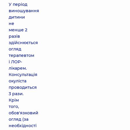
У період
виношування
дитини
не
менше 2
разів
здійснюється
огляд
терапевтом
і ЛОР-
лікарем.
Консультація
окуліста
проводиться
3 рази.
Крім
того,
обов'язковий
огляд (за
необхідності