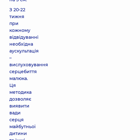
З 20-22
тижня
при
кожному
відвідуванні
необхідна
аускультація
–
вислуховування
серцебиття
малюка.
Ця
методика
дозволяє
виявити
вади
серця
майбутньої
дитини