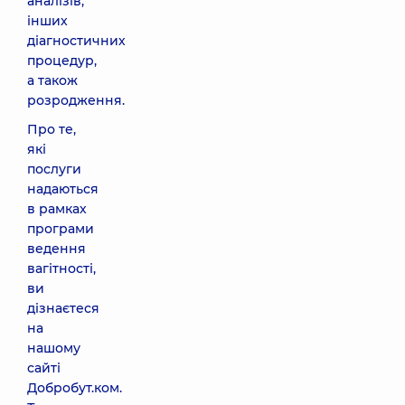
аналізів,
інших
діагностичних
процедур,
а також
розродження.
Про те,
які
послуги
надаються
в рамках
програми
ведення
вагітності,
ви
дізнаєтеся
на
нашому
сайті
Добробут.ком.