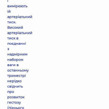
і
вимірюють
їй
артеріальний
тиск.
Високий
артеріальний
тиск в
поєднанні
з
надмірним
набором
ваги в
останньому
триместрі
нерідко
свідчить
про
розвиток
гестозу
(пізнього