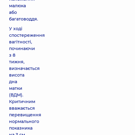
малюка
або
багатоводдя.
У ході
спостереження
вагітності,
починаючи
з 8
тижня,
визначається
висота
дна
матки
(ВДМ).
Критичним
вважається
перевищення
нормального
показника
на 3 см.