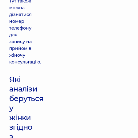
Тут також
можна
дізнатися
номер
телефону
для
запису на
прийом в
жіночу
консультацію.
Які
аналізи
беруться
у
жінки
згідно
з