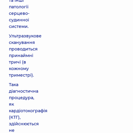
та інші
патології
серцево-
судинної
системи.
Ультразвукове
сканування
проводиться
принаймні
тричі (в
кожному
триместрі).
Така
діагностична
процедура,
як
кардіотокографія
(КТГ),
здійснюється
не