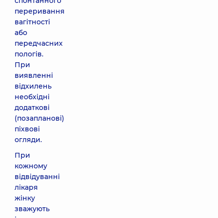
спонтанного
переривання
вагітності
або
передчасних
пологів.
При
виявленні
відхилень
необхідні
додаткові
(позапланові)
піхвові
огляди.
При
кожному
відвідуванні
лікаря
жінку
зважують