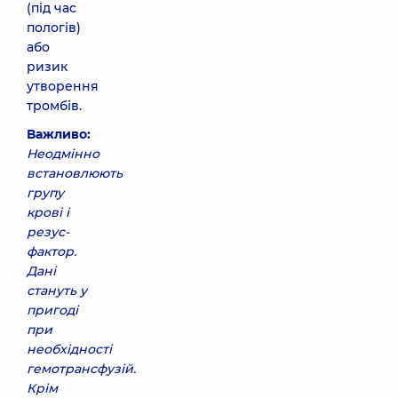
(під час
пологів)
або
ризик
утворення
тромбів.
Важливо:
Неодмінно
встановлюють
групу
крові і
резус-
фактор.
Дані
стануть у
пригоді
при
необхідності
гемотрансфузій.
Крім