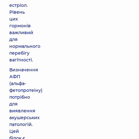
естріол.
Рівень
цих
гормонів
важливий
для
нормального
перебігу
вагітності.
Визначення
АФП
(альфа-
фетопротеїну)
потрібно
для
виявлення
акушерських
патологій.
Цей
білок є