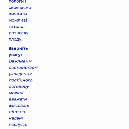
пологи і
своєчасно
виявити
можливі
патології
розвитку
плоду.
Зверніть
увагу:
Важливим
достоїнством
укладення
постійного
договору
можна
вважати
фіксовані
ціни на
надані
послуги.