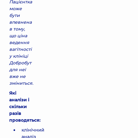
Пацієнтка
може
бути
впевнена
в тому,
що ціна
ведення
вагітності
у клініці
Добробут
для неї
вже не
зміниться.
Які
аналізи і
скільки
разів
проводяться:
клінічний
аналіз