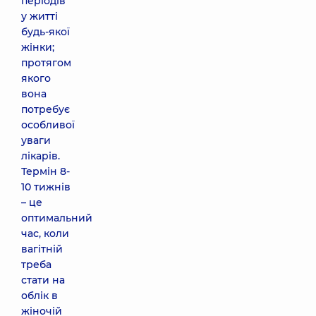
періодів
у житті
будь-якої
жінки;
протягом
якого
вона
потребує
особливої
уваги
лікарів.
Термін 8-
10 тижнів
– це
оптимальний
час, коли
вагітній
треба
стати на
облік в
жіночій