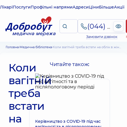
Лікарі
Послуги
Профільні напрями
Адреси
Ціни
Більше
Акції
(044) 495-2-888
Замовити дзвінок
Головна
Медична бібліотека
Коли вагітній треба встати на облік в жіночій консультації, що включає в себе ведення вагітності
Коли
Читайте також:
вагітній
треба
встати
на
Керівництво з COVID-19 під час
вагітності та в післяпологовому