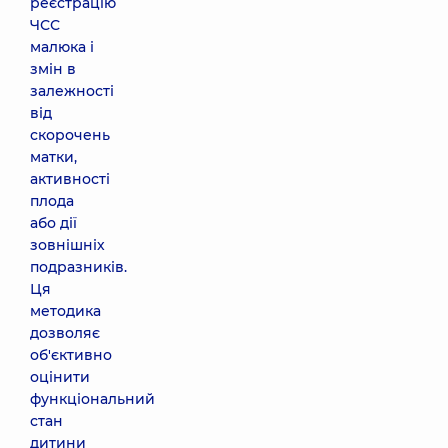
реєстрацію
ЧСС
малюка і
змін в
залежності
від
скорочень
матки,
активності
плода
або дії
зовнішніх
подразників.
Ця
методика
дозволяє
об'єктивно
оцінити
функціональний
стан
дитини