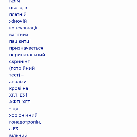
Крім
цього, в
платній
жіночій
консультації
вагітних
пацієнтці
призначається
перинатальний
скринінг
(потрійний
тест) –
аналізи
крові на
ХГЛ, Е3 і
АФП. ХГЛ
– це
хоріонічний
гонадотропін,
а Е3 –
вільний