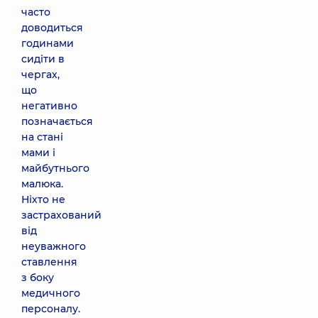
часто
доводиться
годинами
сидіти в
чергах,
що
негативно
позначається
на стані
мами і
майбутнього
малюка.
Ніхто не
застрахований
від
неуважного
ставлення
з боку
медичного
персоналу.