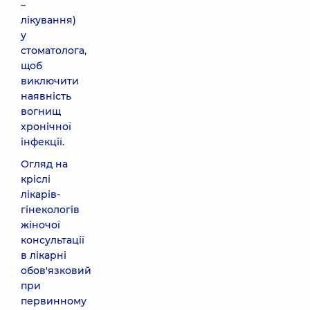
–
лікування)
у
стоматолога,
щоб
виключити
наявність
вогнищ
хронічної
інфекції.
Огляд на
кріслі
лікарів-
гінекологів
жіночої
консультації
в лікарні
обов'язковий
при
первинному