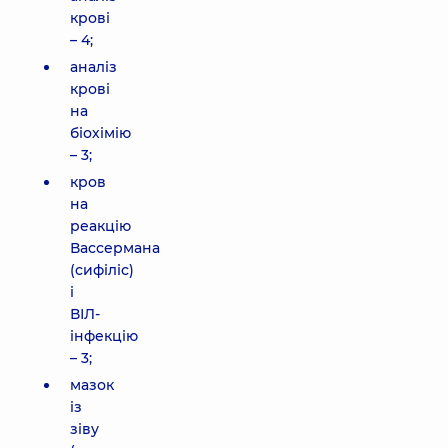
крові
– 4;
аналіз
крові
на
біохімію
– 3;
кров
на
реакцію
Вассермана
(сифіліс)
і
ВІЛ-
інфекцію
– 3;
мазок
із
зіву