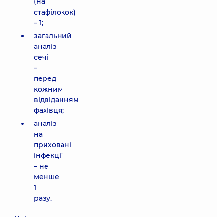
(на
стафілокок)
– 1;
загальний
аналіз
сечі
–
перед
кожним
відвіданням
фахівця;
аналіз
на
приховані
інфекції
– не
менше
1
разу.