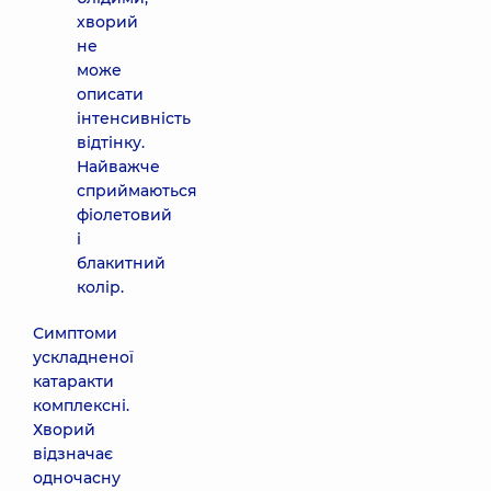
хворий
не
може
описати
інтенсивність
відтінку.
Найважче
сприймаються
фіолетовий
і
блакитний
колір.
Симптоми
ускладненої
катаракти
комплексні.
Хворий
відзначає
одночасну