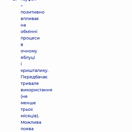
–
позитивно
впливає
на
обмінні
процеси
в
очному
яблуці
і
кришталику.
Передбачає
тривале
використання
(не
менше
трьох
місяців).
Можлива
поява