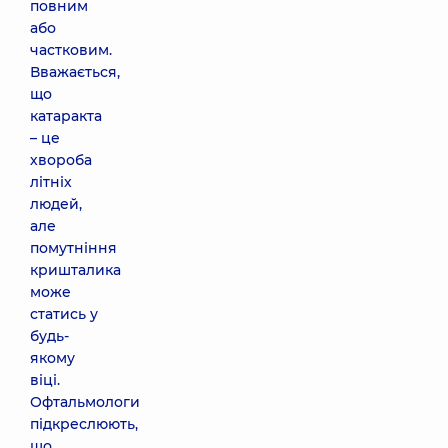
повним
або
частковим.
Вважається,
що
катаракта
– це
хвороба
літніх
людей,
але
помутніння
кришталика
може
статись у
будь-
якому
віці.
Офтальмологи
підкреслюють,
що