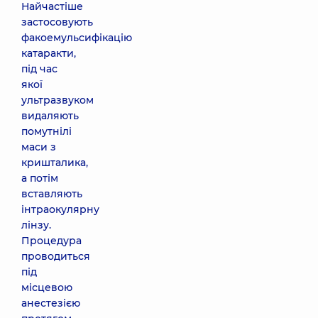
Найчастіше
застосовують
факоемульсифікацію
катаракти,
під час
якої
ультразвуком
видаляють
помутнілі
маси з
кришталика,
а потім
вставляють
інтраокулярну
лінзу.
Процедура
проводиться
під
місцевою
анестезією