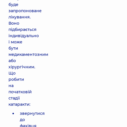
буде
запропоноване
лікування.
Воно
підбирається
індивідуально
і може
бути
медикаментозним
або
хірургічним.
Що
робити
на
початковій
стадії
катаракти:
звернутися
до
фахівця