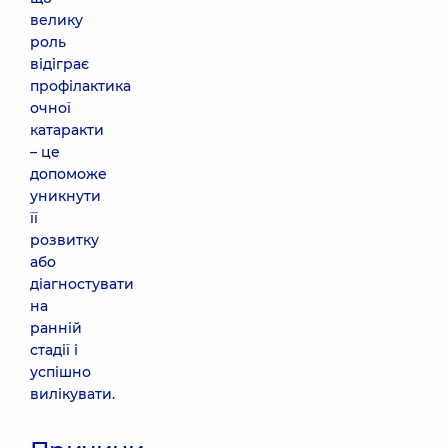
велику
роль
відіграє
профілактика
очної
катаракти
– це
допоможе
уникнути
її
розвитку
або
діагностувати
на
ранній
стадії і
успішно
вилікувати.