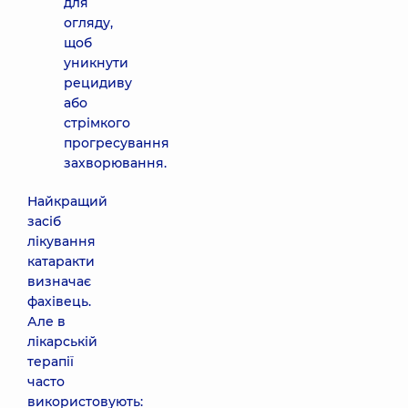
для
огляду,
щоб
уникнути
рецидиву
або
стрімкого
прогресування
захворювання.
Найкращий
засіб
лікування
катаракти
визначає
фахівець.
Але в
лікарській
терапії
часто
використовують: