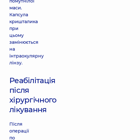
помутнілої
маси.
Капсула
кришталика
при
цьому
замінюється
на
інтраокулярну
лінзу.
Реабілітація
після
хірургічного
лікування
Після
операції
по