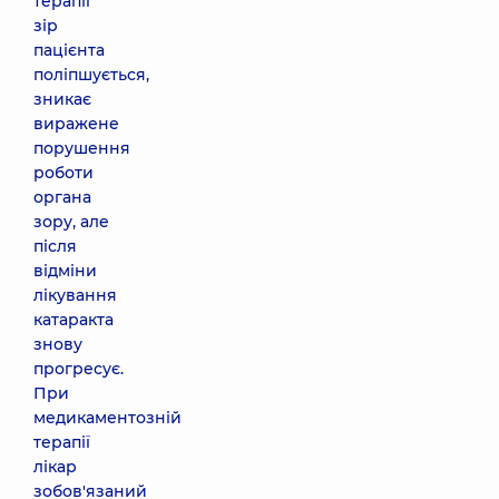
терапії
зір
пацієнта
поліпшується,
зникає
виражене
порушення
роботи
органа
зору, але
після
відміни
лікування
катаракта
знову
прогресує.
При
медикаментозній
терапії
лікар
зобов'язаний