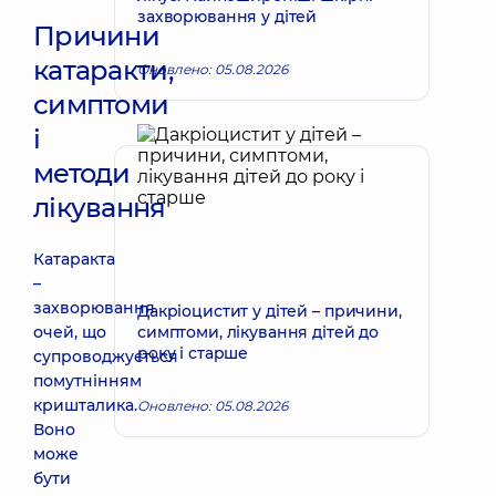
захворювання у дітей
Причини
катаракти,
Оновлено: 05.08.2026
симптоми
і
методи
лікування
Катаракта
–
захворювання
Дакріоцистит у дітей – причини,
очей, що
симптоми, лікування дітей до
року і старше
супроводжується
помутнінням
кришталика.
Оновлено: 05.08.2026
Воно
може
бути