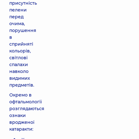
присутність
пелени
перед
очима,
порушення
в
сприйняті
кольорів,
світлові
спалахи
навколо
видимих
предметів.
Окремо в
офтальмології
розглядаються
ознаки
вродженої
катаракти: