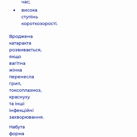
час;
висока
ступінь
короткозорості.
Вроджена
катаракта
розвивається,
якщо
вагітна
жінка
перенесла
грип,
токсоплазмоз,
краснуху
та інші
інфекційні
захворювання.
Набута
форма