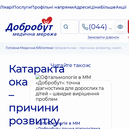
Лікарі
Послуги
Профільні напрями
Адреси
Ціни
Більше
Акції
(044) 495-2-888
Замовити дзвінок
Головна
Медична бібліотека
Катаракта ока – причини розвитку, симптоми, методи лікування
Катаракта
Читайте також:
ока
–
причини
розвитку,
Офтальмологія в ММ
«Добробут»: точна діагностика