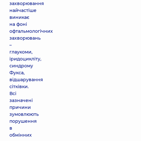
захворювання
найчастіше
виникає
на фоні
офтальмологічних
захворювань
–
глаукоми,
іридоцикліту,
синдрому
Фукса,
відшарування
сітківки.
Всі
зазначені
причини
зумовлюють
порушення
в
обмінних