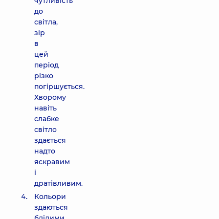
чутливість
до
світла,
зір
в
цей
період
різко
погіршується.
Хворому
навіть
слабке
світло
здається
надто
яскравим
і
дратівливим.
Кольори
здаються
блідими,