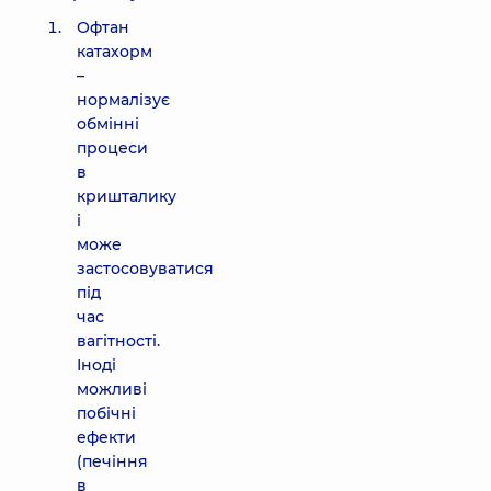
Офтан
катахорм
–
нормалізує
обмінні
процеси
в
кришталику
і
може
застосовуватися
під
час
вагітності.
Іноді
можливі
побічні
ефекти
(печіння
в