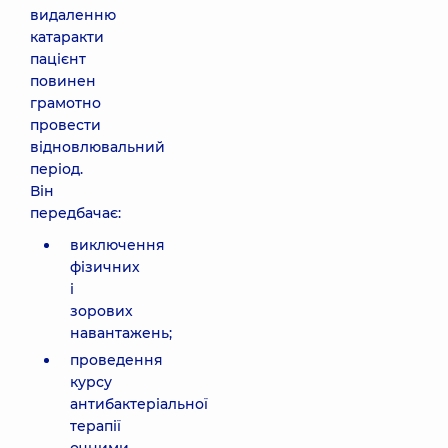
видаленню
катаракти
пацієнт
повинен
грамотно
провести
відновлювальний
період.
Він
передбачає:
виключення
фізичних
і
зорових
навантажень;
проведення
курсу
антибактеріальної
терапії