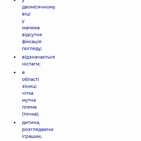
у
двомісячному
віці
у
малюка
відсутня
фіксація
погляду;
відзначається
ністагм;
в
області
зіниці
чітка
мутна
пляма
(точка);
дитина,
розглядаючи
іграшки,