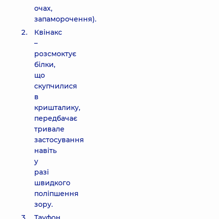
очах,
запаморочення).
Квінакс
–
розсмоктує
білки,
що
скупчилися
в
кришталику,
передбачає
тривале
застосування
навіть
у
разі
швидкого
поліпшення
зору.
Тауфон