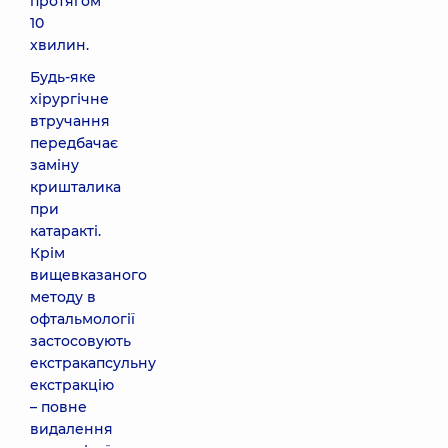
протягом
10
хвилин.
Будь-яке
хірургічне
втручання
передбачає
заміну
кришталика
при
катаракті.
Крім
вищевказаного
методу в
офтальмології
застосовують
екстракапсульну
екстракцію
– повне
видалення