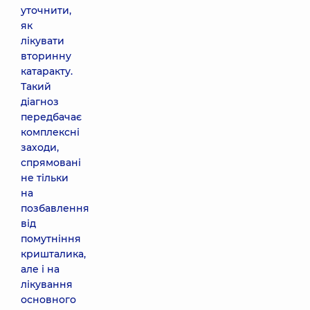
уточнити,
як
лікувати
вторинну
катаракту.
Такий
діагноз
передбачає
комплексні
заходи,
спрямовані
не тільки
на
позбавлення
від
помутніння
кришталика,
але і на
лікування
основного