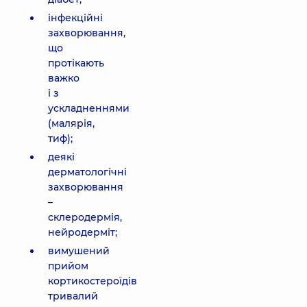
інфекційні
захворювання,
що
протікають
важко
і з
ускладненнями
(малярія,
тиф);
деякі
дерматологічні
захворювання
–
склеродермія,
нейродерміт;
вимушений
прийом
кортикостероїдів
тривалий