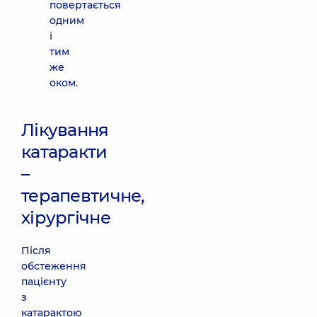
повертається
одним
і
тим
же
оком.
Лікування
катаракти
–
терапевтичне,
хірургічне
Після
обстеження
пацієнту
з
катарактою