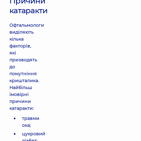
Причини
катаракти
Офтальмологи
виділяють
кілька
факторів,
які
призводять
до
помутніння
кришталика.
Найбільш
імовірні
причини
катаракти:
травми
ока;
цукровий
діабет;