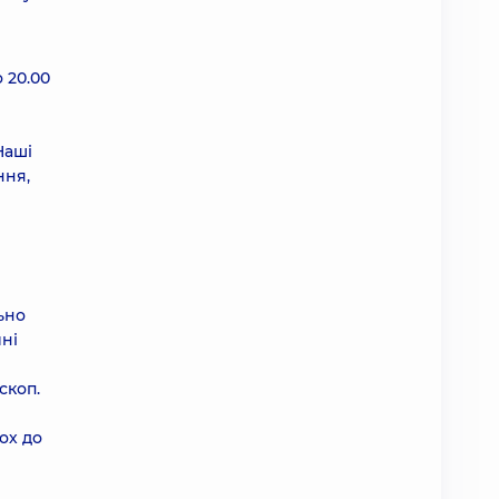
 20.00
Наші
ння,
ьно
ині
скоп.
ох до