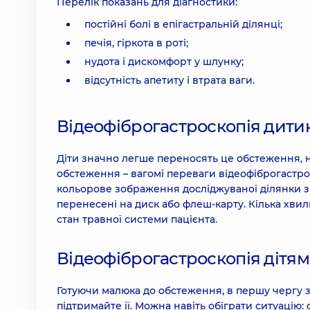
Перелік показань для діагностики:
постійні болі в епігастральній ділянці;
печія, гіркота в роті;
нудота і дискомфорт у шлунку;
відсутність апетиту і втрата ваги.
Відеофіброгастроскопія дитин
Діти значно легше переносять це обстеження, н
обстеження – вагомі переваги відеофіброгастро
кольорове зображення досліджуваної ділянки з 
перенесені на диск або флеш-карту. Кілька хви
стан травної системи пацієнта.
Відеофіброгастроскопія дітям:
Готуючи малюка до обстеження, в першу чергу зв
підтримайте її. Можна навіть обіграти ситуацію: 