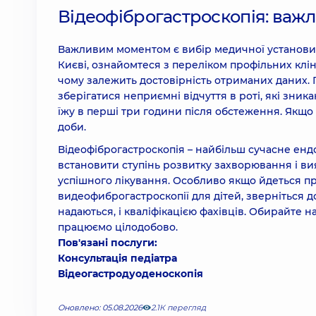
Відеофіброгастроскопія: важ
Важливим моментом є вибір медичної установи.
Києві, ознайомтеся з переліком профільних кліні
чому залежить достовірність отриманих даних. П
зберігатися неприємні відчуття в роті, які зни
їжу в перші три години після обстеження. Якщо
доби.
Відеофіброгастроскопія – найбільш сучасне ен
встановити ступінь розвитку захворювання і вияв
успішного лікування. Особливо якщо йдеться пр
видеофиброгастроскопії для дітей, зверніться до
надаються, і кваліфікацією фахівців. Обирайте 
працюємо цілодобово.
Пов'язані послуги:
Консультація педіатра
Відеогастродуоденоскопія
Оновлено: 05.08.2026
2.1К перегляд