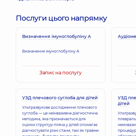
Послуги цього напрямку
Визначення імуноглобуліну А
Аудіоме
Визначення імуноглобуліну А
Запис на послугу
УЗД плечового суглоба для дітей
УЗД пл
дітей
Ультразвукове дослідження плечового
суглоба — це неінвазивна діагностична
Ультразв
методика, яка призначається для
плевраль
оцінки структур плеча у дітей опомагає
неинвази
діагностувати різні стани, такі як травми
процедур