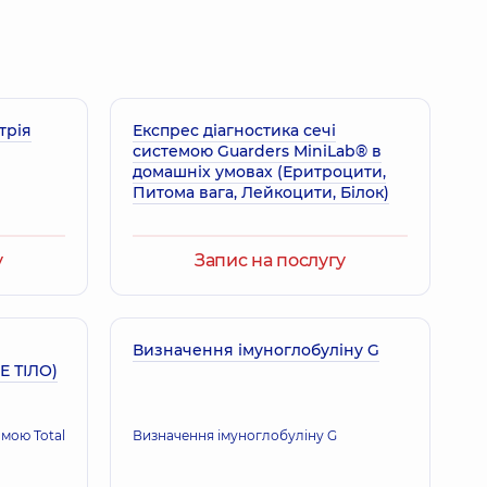
трія
Експрес діагностика сечі
системою Guarders MiniLab® в
домашніх умовах (Еритроцити,
Питома вага, Лейкоцити, Бiлок)
у
Запис на послугу
Визначення імуноглобуліну G
Е ТІЛО)
мою Total
Визначення імуноглобуліну G