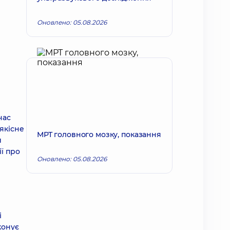
Оновлено: 05.08.2026
час
якісне
МРТ головного мозку, показання
и
ї про
Оновлено: 05.08.2026
і
конує