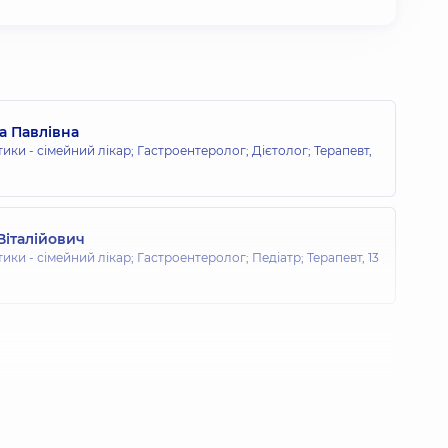
а Павлівна
тики - сімейний лікар; Гастроентеролог; Дієтолог; Терапевт,
Віталійович
тики - сімейний лікар; Гастроентеролог; Педіатр; Терапевт,
13