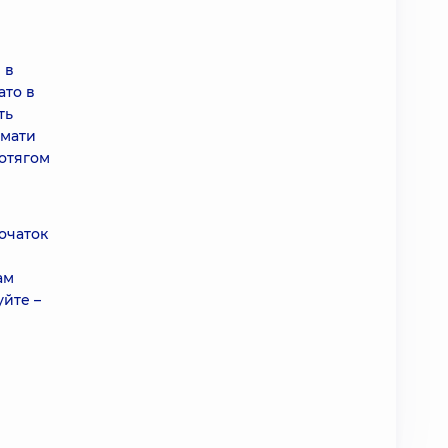
 в
ато в
ть
ймати
ротягом
початок
ам
уйте –