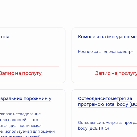
трія
Комплексна імпедансоме
Комплексна імпедансометрія
Запис на послугу
Запис на послуг
евральних порожнин у
Остеоденситометрія за
програмою Total body (ВС
уковое исследование
ных полостей — это
Остеоденситометрія за програ
вная диагностическая
body (ВСЕ ТІЛО)
а, используемая для оценки