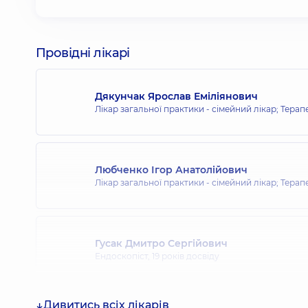
Провідні лікарі
Дякунчак Ярослав Еміліянович
Лікар загальної практики - сімейний лікар; Терап
Любченко Ігор Анатолійович
Лікар загальної практики - сімейний лікар; Терап
Гусак Дмитро Сергійович
Ендоскопіст,
19 років досвіду
Дивитись всіх лікарів