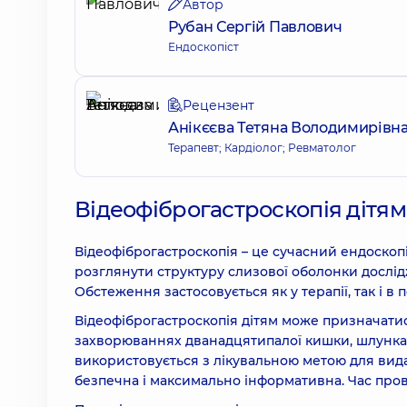
Автор
Рубан Сергій Павлович
Ендоскопіст
Рецензент
Анікєєва Тетяна Володимирівн
Терапевт; Кардіолог; Ревматолог
Відеофіброгастроскопія дітям
Відеофіброгастроскопія – це сучасний ендоскопі
розглянути структуру слизової оболонки дослі
Обстеження застосовується як у терапії, так і в пе
Відеофіброгастроскопія дітям може призначати
захворюваннях дванадцятипалої кишки, шлунка т
використовується з лікувальною метою для ви
безпечна і максимально інформативна. Час пров