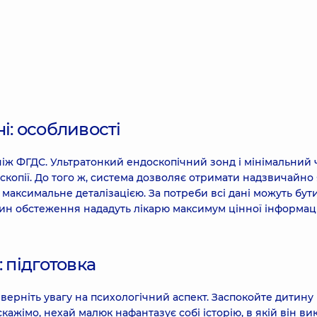
і: особливості
іж ФГДС. Ультратонкий ендоскопічний зонд і мінімальний 
скопії. До того ж, система дозволяє отримати надзвичайно 
максимальне деталізацією. За потреби всі дані можуть бут
лин обстеження нададуть лікарю максимум цінної інформаці
 підготовка
ерніть увагу на психологічний аспект. Заспокойте дитину 
скажімо, нехай малюк нафантазує собі історію, в якій він ви