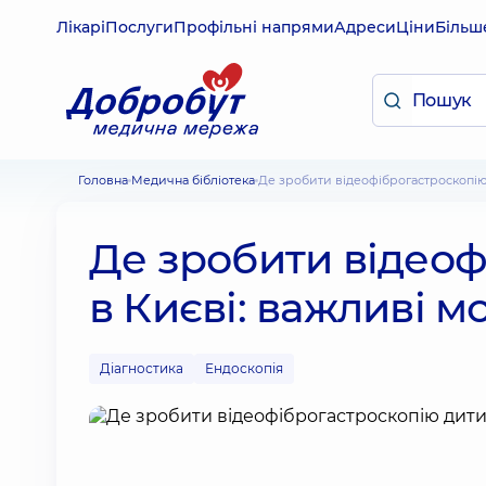
Лікарі
Послуги
Профільні напрями
Адреси
Ціни
Більш
Головна
Медична бібліотека
Де зробити відеофіброгастроскопі
Де зробити відеоф
в Києві: важливі 
Діагностика
Ендоскопія