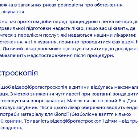
можна в загальних рисах розповісти про обстеження,
 лікування.
рної їжі протягом доби перед процедурою і легка вечеря до
равильної підготовки надасть лікар. Якщо вас цікавить, де
мтеся з переліком послуг, які надаються нашими лікарями:
обстеження, як і лікування, повинно проводитися фахівцем. 
. Дитячий лікар допоможе підготувати дитину до дослідже
забезпечить медспостереження після процедури.
строскопія
Щоб відеофіброгастроскопія в дитини відбулась максимал
івця. З метою зниження чутливості при ковтанні зонда дит
осовується впорскування). Малюк лягає на лівий бік. Для
товує загубник. Після цього лікар обережно вводить ендо
потреби матеріалу для біопсії (безболісне взяття кількох
 хвилин. Тривалість відеофіброгастроскопії дітям – від трь
складнень.