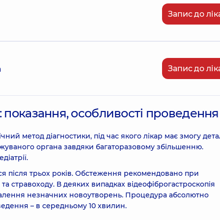
Запис до лік
Запис до лік
а
: показання, особливості проведення
чний метод діагностики, під час якого лікар має змогу дет
джуваного органа завдяки багаторазовому збільшенню.
діатрії.
ся після трьох років. Обстеження рекомендовано при
а стравоходу. В деяких випадках відеофіброгастроскопія
далення незначних новоутворень. Процедура абсолютно
едення – в середньому 10 хвилин.