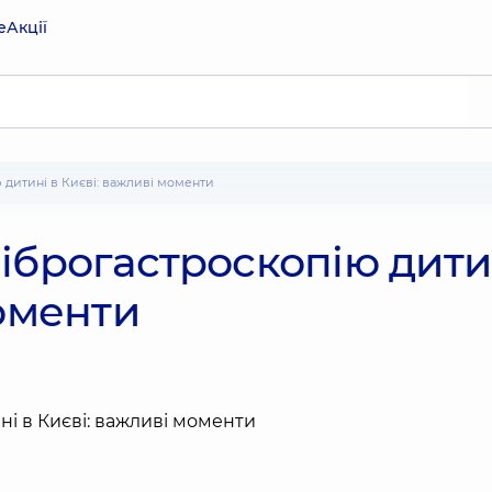
е
Акції
ю дитині в Києві: важливі моменти
іброгастроскопію дити
моменти