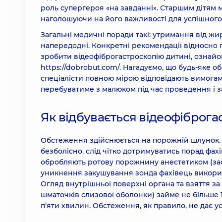
роль супергероя «на завданні». Старшим дітям 
наголошуючи на його важливості для успішного
Загальні медичні поради такі: утримання від жи
напередодні. Конкретні рекомендації відносно п
зробити відеофіброгастроскопію дитині, ознайо
https://dobrobut.com/. Нагадуємо, що будь-яке 
спеціалісти повною мірою відповідають вимогам
перебуватиме з малюком під час проведення і 
Як відбувається відеофіброга
Обстеження здійснюється на порожній шлунок. 
безболісно, слід чітко дотримуватись порад фах
обробляють ротову порожнину анестетиком (заст
уникнення закушування зонда фахівець викорис
Огляд внутрішньої поверхні органа та взяття за 
шматочків слизової оболонки) займе не більше 10
п’яти хвилин. Обстеження, як правило, не дає у