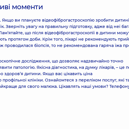
ливі моменти
 Якщо ви плануєте відеофіброгастроскопію зробити дитині
к. Зверніть увагу на правильну підготовку, адже від неї баг
ам’ятайте, що після відеофіброгастроскопії в дитини можу
кають протягом доби. Крім того, лікарі не рекомендують при
 ж проводилася біопсія, то не рекомендована гаряча їжа п
доскопічне дослідження, що дозволяє надзвичайно точно
ити патологію. Якісна діагностика, на думку лікарів, – це 
о здоров’я дитини. Якщо вас цікавить ціна
 профільної клініки. Ознайомтеся з переліком послуг, які т
найкраще для свого малюка. Цікавлять наші умови? Телефон