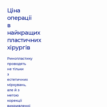
Ціна
операції
в
найкращих
пластичних
хірургів
Ринопластику
проводять
не тільки
з
естетичних
міркувань,
але й з
метою
корекції
викривленої