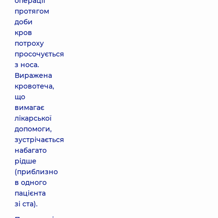
операції
протягом
доби
кров
потроху
просочується
з носа.
Виражена
кровотеча,
що
вимагає
лікарської
допомоги,
зустрічається
набагато
рідше
(приблизно
в одного
пацієнта
зі ста).