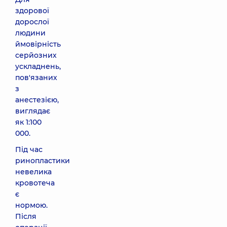
здорової
дорослої
людини
ймовірність
серйозних
ускладнень,
пов'язаних
з
анестезією,
виглядає
як 1:100
000.
Під час
ринопластики
невелика
кровотеча
є
нормою.
Після