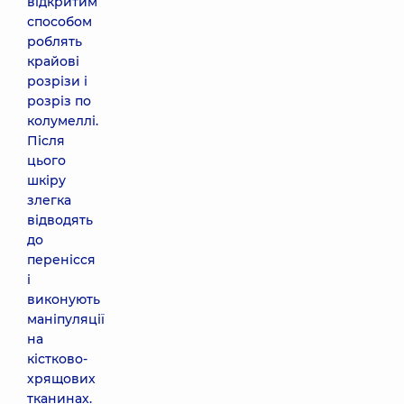
відкритим
способом
роблять
крайові
розрізи і
розріз по
колумеллі.
Після
цього
шкіру
злегка
відводять
до
перенісся
і
виконують
маніпуляції
на
кістково-
хрящових
тканинах.