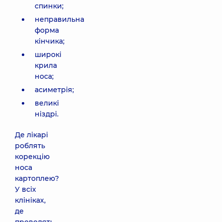
спинки;
неправильна
форма
кінчика;
широкі
крила
носа;
асиметрія;
великі
ніздрі.
Де лікарі
роблять
корекцію
носа
картоплею?
У всіх
клініках,
де