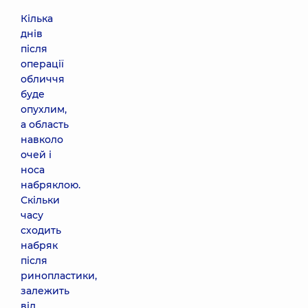
Кілька
днів
після
операції
обличчя
буде
опухлим,
а область
навколо
очей і
носа
набряклою.
Скільки
часу
сходить
набряк
після
ринопластики,
залежить
від