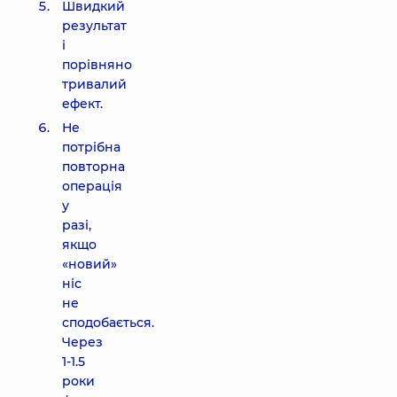
Швидкий
результат
і
порівняно
тривалий
ефект.
Не
потрібна
повторна
операція
у
разі,
якщо
«новий»
ніс
не
сподобається.
Через
1-1.5
роки