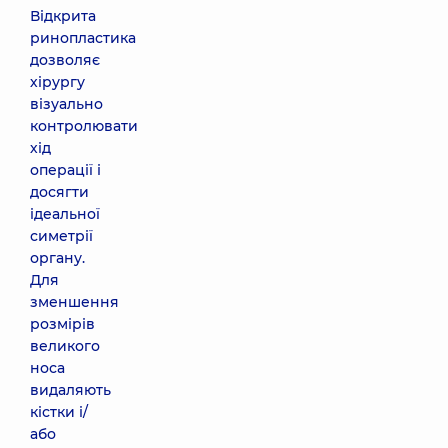
Відкрита
ринопластика
дозволяє
хірургу
візуально
контролювати
хід
операції і
досягти
ідеальної
симетрії
органу.
Для
зменшення
розмірів
великого
носа
видаляють
кістки і/
або