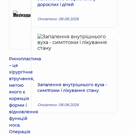
дорослих і дітей
Рецензент
Анікєєва
Оновлено: 08.08.2026
Тетяна
Запис до лікаря
Володимирівна
Терапевт;
Кардіолог;
Ревматолог
Ринопластика
– це
хірургічне
втручання,
Запалення внутрішнього вуха -
метою
симптоми і лікування стану
якого є
корекція
форми і
Оновлено: 08.08.2026
відновлення
функцій
носа.
Операція