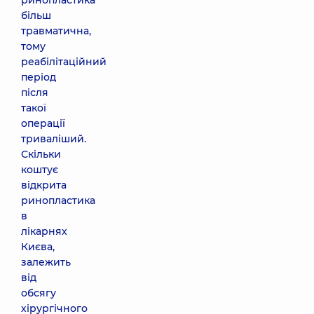
ринопластика
більш
травматична,
тому
реабілітаційний
період
після
такої
операції
триваліший.
Скільки
коштує
відкрита
ринопластика
в
лікарнях
Києва,
залежить
від
обсягу
хірургічного