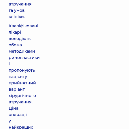
втручання
та умов
клініки.
Кваліфіковані
лікарі
володіють
обома
методиками
ринопластики
і
пропонують
пацієнту
прийнятний
варіант
хірургічного
втручання.
Ціна
операції
у
найкращих