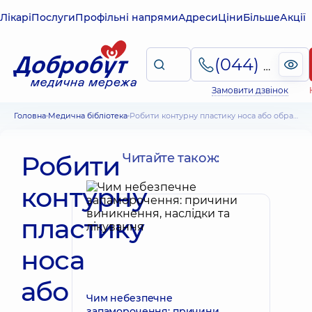
Лікарі
Послуги
Профільні напрями
Адреси
Ціни
Більше
Акції
(044) 495-2-888
Замовити дзвінок
Головна
Медична бібліотека
Робити контурну пластику носа або обрати ринопластику
Робити
Читайте також:
контурну
пластику
носа
або
Чим небезпечне
запаморочення: причини