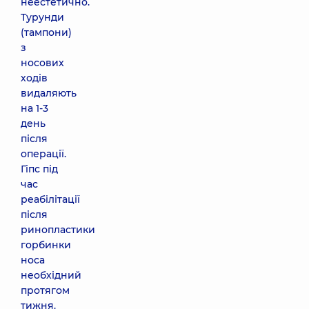
неестетично.
Турунди
(тампони)
з
носових
ходів
видаляють
на 1-3
день
після
операції.
Гіпс під
час
реабілітації
після
ринопластики
горбинки
носа
необхідний
протягом
тижня.