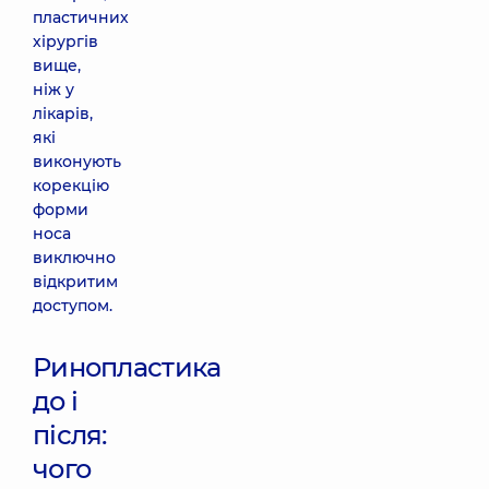
пластичних
хірургів
вище,
ніж у
лікарів,
які
виконують
корекцію
форми
носа
виключно
відкритим
доступом.
Ринопластика
до і
після:
чого