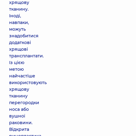
хрящову
тканину.
Іноді,
навпаки,
можуть
знадобитися
додаткові
хрящові
трансплантати.
Із цією
метою
найчастіше
використовують
хрящову
тканину
перегородки
носа або
вушної
раковини.
Відкрита