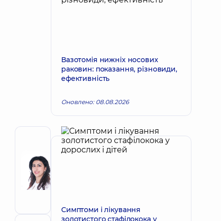
Вазотомія нижніх носових
раковин: показання, різновиди,
ефективність
Оновлено: 08.08.2026
Автор
Дадаян
Варсік
Запис до лікаря
Ашотівна
Пластичний
хірург;
Хірург
Симптоми і лікування
золотистого стафілокока у