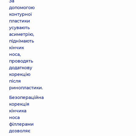
За
допомогою
контурної
пластики
усувають
асиметрію,
піднімають
кінчик
носа,
проводять
додаткову
корекцію
після
ринопластики.
Безопераційна
корекція
кінчика
носа
філлерами
дозволяє