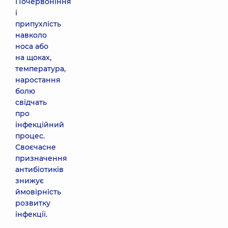
Почервоніння
і
припухлість
навколо
носа або
на щоках,
температура,
наростання
болю
свідчать
про
інфекційний
процес.
Своєчасне
призначення
антибіотиків
знижує
ймовірність
розвитку
інфекції.