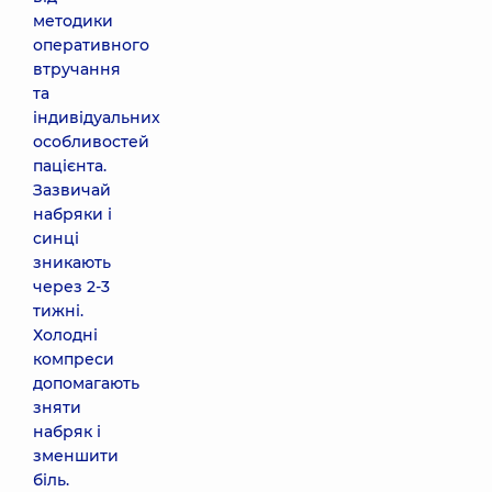
методики
оперативного
втручання
та
індивідуальних
особливостей
пацієнта.
Зазвичай
набряки і
синці
зникають
через 2-3
тижні.
Холодні
компреси
допомагають
зняти
набряк і
зменшити
біль.