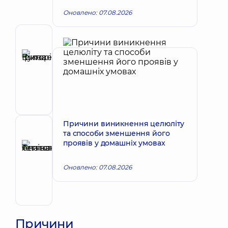
Оновлено: 07.08.2026
Автор
Куковенко
Ірина
Запис до лікаря
Вікторівна
Дерматовенеролог;
Дерматовенеролог
дитячий;
Дерматолог-
Причини виникнення целюліту
хірург;
Рецензент
та способи зменшення його
Косметолог;
проявів у домашніх умовах
Селіванова
Трихолог
Тетяна
Запис до лікаря
Оновлено: 07.08.2026
Анатоліївна
Дерматовенеролог;
Дерматовенеролог
дитячий;
Онкодерматологія
Причини