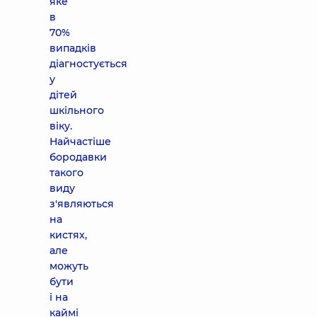
яке
в
70%
випадків
діагностується
у
дітей
шкільного
віку.
Найчастіше
бородавки
такого
виду
з'являються
на
кистях,
але
можуть
бути
і на
каймі