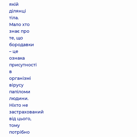
якій
ділянці
тіла.
Мало хто
знає про
те, що
бородавки
– це
ознака
присутності
в
організмі
вірусу
папіломи
людини.
Ніхто не
застрахований
від цього,
тому
потрібно