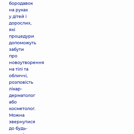
бородавок
на руках
у дітей і
дорослих,
які
процедури
допоможуть
забути
про
новоутворення
на тілі та
обличчі,
розповість
лікар-
дерматолог
або
косметолог.
Можна
звернутися
до будь-