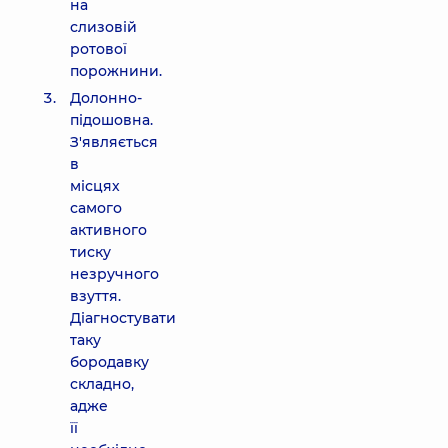
на
слизовій
ротової
порожнини.
Долонно-
підошовна.
З'являється
в
місцях
самого
активного
тиску
незручного
взуття.
Діагностувати
таку
бородавку
складно,
адже
її