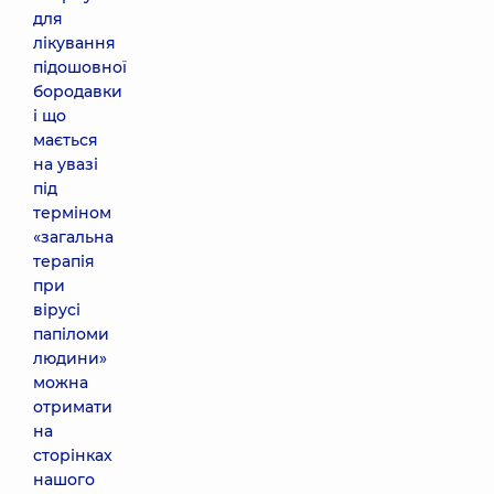
для
лікування
підошовної
бородавки
і що
мається
на увазі
під
терміном
«загальна
терапія
при
вірусі
папіломи
людини»
можна
отримати
на
сторінках
нашого