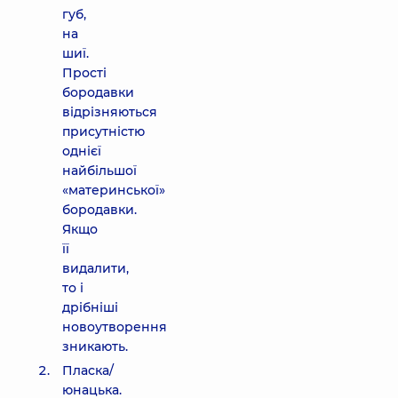
губ,
на
шиї.
Прості
бородавки
відрізняються
присутністю
однієї
найбільшої
«материнської»
бородавки.
Якщо
її
видалити,
то і
дрібніші
новоутворення
зникають.
Пласка/
юнацька.