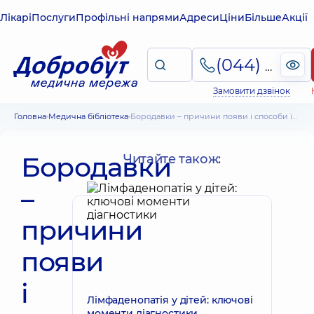
Лікарі
Послуги
Профільні напрями
Адреси
Ціни
Більше
Акції
(044) 495-2-888
Замовити дзвінок
Головна
Медична бібліотека
Бородавки – причини появи і способи їх видалення. Види бородавок, місця їх розташування
Бородавки
Читайте також:
–
причини
появи
і
Лімфаденопатія у дітей: ключові
моменти діагностики