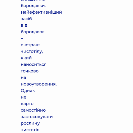
бородавки.
Найефективніший
засіб
від
бородавок
–
екстракт
чистотілу,
який
наноситься
точково
на
новоутворення.
Однак
не
варто
самостійно
застосовувати
рослину
чистотіл