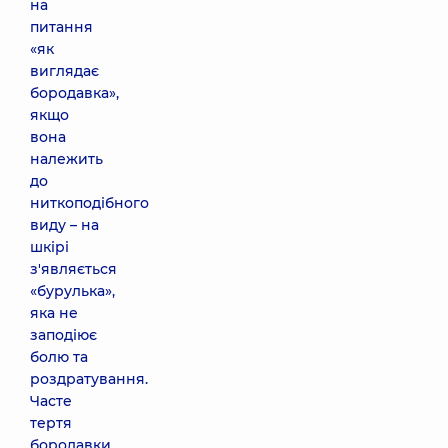
на
питання
«як
виглядає
бородавка»,
якщо
вона
належить
до
ниткоподібного
виду – на
шкірі
з'являється
«бурулька»,
яка не
заподіює
болю та
роздратування.
Часте
тертя
бородавки