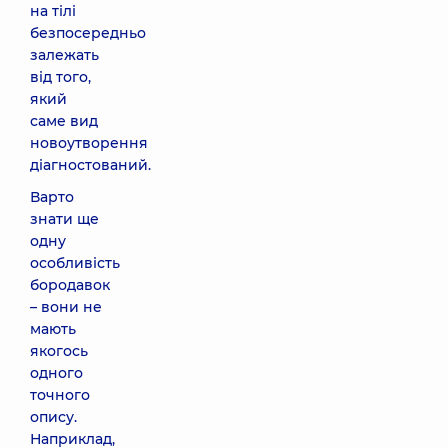
на тілі
безпосередньо
залежать
від того,
який
саме вид
новоутворення
діагностований.
Варто
знати ще
одну
особливість
бородавок
– вони не
мають
якогось
одного
точного
опису.
Наприклад,