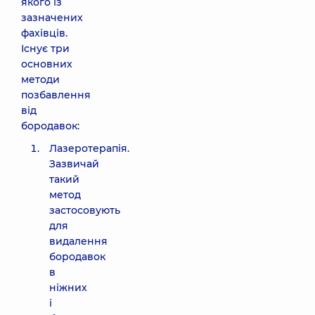
якого із
зазначених
фахівців.
Існує три
основних
методи
позбавлення
від
бородавок:
Лазеротерапія.
Зазвичай
такий
метод
застосовують
для
видалення
бородавок
в
ніжних
і