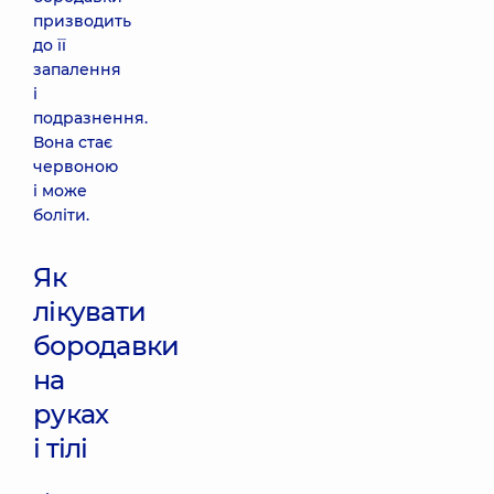
призводить
до її
запалення
і
подразнення.
Вона стає
червоною
і може
боліти.
Як
лікувати
бородавки
на
руках
і тілі