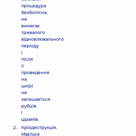
процедура
безболісна,
не
вимагає
тривалого
відновлювального
періоду
і
після
її
проведення
на
шкірі
не
залишається
рубців
і
шрамів.
Кріодеструкція.
Мається