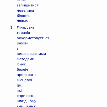
може
залишитися
невелика
біляста
пляма.
Лікарська
терапія
використовується
разом
з
вищевказаними
методами.
Існує
безліч
препаратів
місцевої
дії,
які
сприяють
швидшому
знищенню