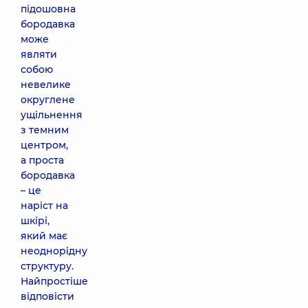
підошовна
бородавка
може
являти
собою
невелике
округлене
ущільнення
з темним
центром,
а проста
бородавка
– це
наріст на
шкірі,
який має
неоднорідну
структуру.
Найпростіше
відповісти