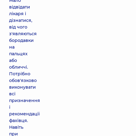
Мало
відвідати
лікаря і
дізнатися,
від чого
з'являються
бородавки
на
пальцях
або
обличчі.
Потрібно
обов'язково
виконувати
всі
призначення
і
рекомендації
фахівця.
Навіть
при