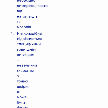
необхідно
диференціювати
від
натоптишів
та
мозолів.
Ниткоподібна.
Відрізняється
специфічним
зовнішнім
виглядом
–
невеликий
«хвостик»
з
тонкої
шкіри.
Їх
може
бути
багато