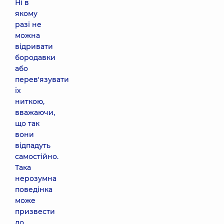
Ні в
якому
разі не
можна
відривати
бородавки
або
перев'язувати
їх
ниткою,
вважаючи,
що так
вони
відпадуть
самостійно.
Така
нерозумна
поведінка
може
призвести
до