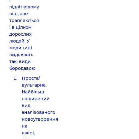
і
підлітковому
віці, але
трапляються
і в цілком
дорослих
людей. У
медицині
виділяють
такі види
бородавок:
Проста/
вульгарна.
Найбільш
поширений
вид
аналізованого
новоутворення
на
шкірі,