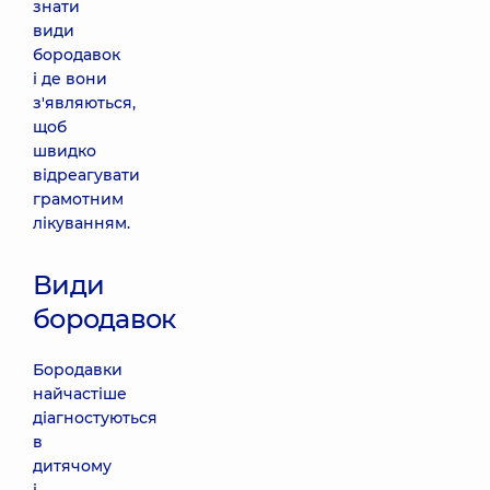
знати
види
бородавок
і де вони
з'являються,
щоб
швидко
відреагувати
грамотним
лікуванням.
Види
бородавок
Бородавки
найчастіше
діагностуються
в
дитячому